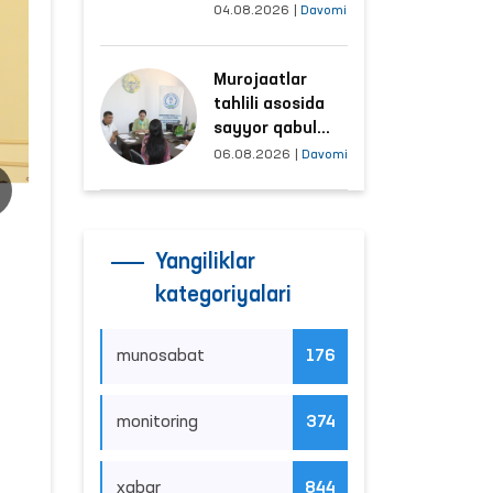
tushayotgan
04.08.2026
|
Davomi
hududlar bilan
manzilli ishlash
Murojaatlar
yo‘lga qo‘yildi
tahlili asosida
sayyor qabul
o‘tkaziladigan
06.08.2026
|
Davomi
mahallalar
tanlanmoqda
Yangiliklar
kategoriyalari
munosabat
176
monitoring
374
xabar
844