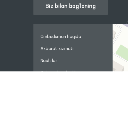
Biz bilan bog'laning
Ombudsman haqida
Axborot xizmati
Nashrlar
Xalqaro hamkorlik
Savol-javob
Internet qabulxona
Sayt xaritasi