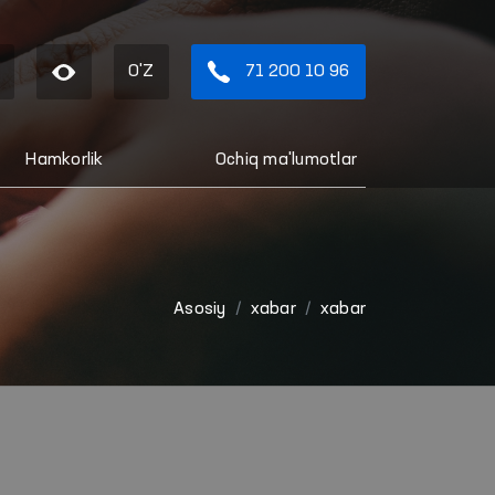
O'Z
71 200 10 96
Hamkorlik
Ochiq ma'lumotlar
Asosiy
xabar
xabar