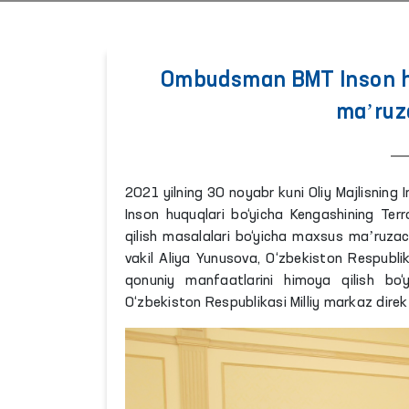
Ombudsman BMT Inson hu
maʼruz
2021 yilning 30 noyabr kuni Oliy Majlisnin
Inson huquqlari bo‘yicha Kengashining Ter
qilish masalalari bo‘yicha maxsus maʼruzach
vakil Aliya Yunusova, O‘zbekiston Respublik
qonuniy manfaatlarini himoya qilish bo
O‘zbekiston Respublikasi Milliy markaz direkt