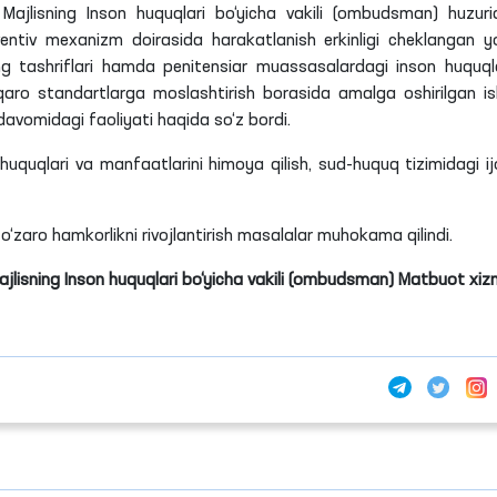
Majlisning Inson huquqlari bo‘yicha vakili (ombudsman) huzuri
entiv
mexanizm doirasida harakatlanish erkinligi cheklangan y
ng tashriflari hamda
penitensiar
muassasalardagi inson huquqla
lqaro standartlarga moslashtirish borasida amalga oshirilgan ish
avomidagi faoliyati haqida so‘z bordi.
huquqlari va manfaatlarini himoya qilish, sud-huquq tizimidagi ij
‘zaro hamkorlikni rivojlantirish masalalar muhokama qilindi.
Majlisning Inson huquqlari bo‘yicha vakili (ombudsman) Matbuot xiz