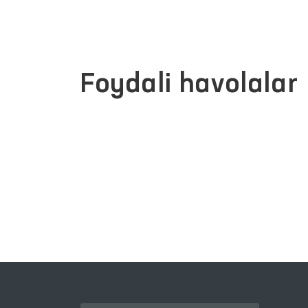
Foydali havolalar
INTERAKTIV DAVLAT XIZMATLARI
YAGONA PORTALI