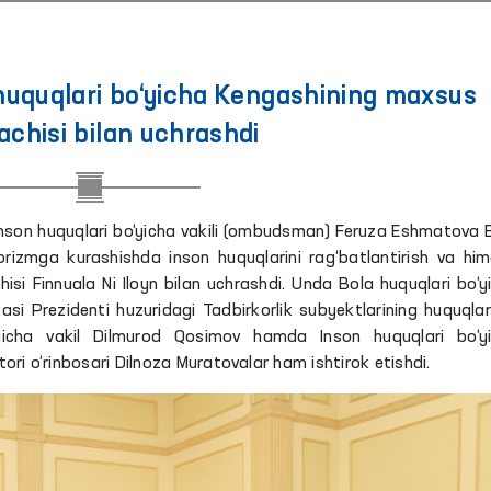
quqlari bo‘yicha Kengashining maxsus
achisi bilan uchrashdi
g Inson huquqlari bo‘yicha vakili (ombudsman) Feruza Eshmatova
rorizmga kurashishda inson huquqlarini rag‘batlantirish va hi
isi Finnuala Ni Iloyn bilan uchrashdi. Unda Bola huquqlari bo‘y
asi Prezidenti huzuridagi Tadbirkorlik subyektlarining huquqlar
‘yicha vakil Dilmurod Qosimov hamda Inson huquqlari bo‘y
ori o‘rinbosari Dilnoza Muratovalar ham ishtirok etishdi.