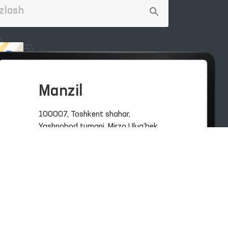
Manzil
100007, Toshkent shahar,
Yashnobod tumani. Mirzo Ulug‘bek
ko‘chasi 57/1-uy
(71) 200-10-96
1096