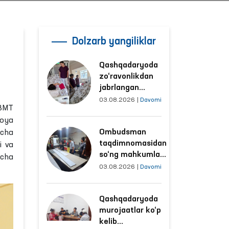
Dolzarb yangiliklar
Qashqadaryoda
zo‘ravonlikdan
jabrlangan
ayolning holati
03.08.2026
|
Davomi
 BMT
Ombudsman
moya
tomonidan
Ombudsman
icha
o‘rganildi
taqdimnomasidan
i va
so‘ng mahkumlar
icha
mehnat
03.08.2026
|
Davomi
qilayotgan
obyektlardagi
Qashqadaryoda
sharoitlar
murojaatlar ko‘p
yaxshilandi
kelib