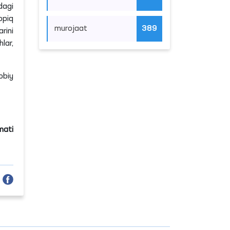
murojaat
389
dagi
opiq
rini
lar,
obiy
mati