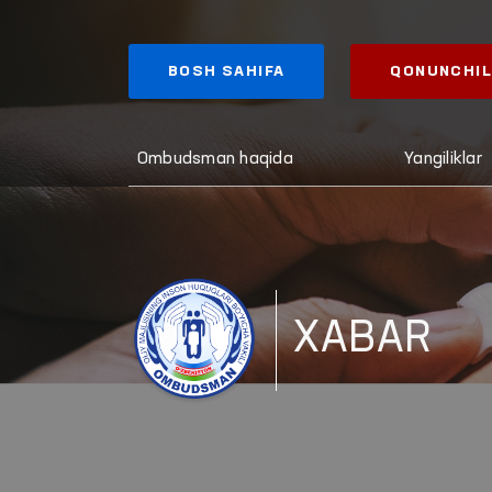
BOSH SAHIFA
QONUNCHIL
Ombudsman haqida
Yangiliklar
XABAR