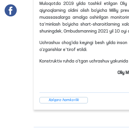
Muloqotda 2019 yilda tashkil etilgan Oliy 
qiynoqlarning oldini olish bo‘yicha Milliy
prev
muassasalarga amalga oshirilgan monitori
taʼminlash bo‘yicha shart-sharoitlarning xa
shuningdek, Ombudsmanning 2021 yil 10 oyi d
Uchrashuv chog‘ida keyingi besh yilda inson 
o‘zgarishlar eʼtirof etildi.
Konstruktiv ruhda o‘tgan uchrashuv yakunida o
Oliy 
Xalqaro hamkorlik