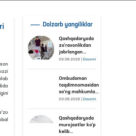
Dolzarb yangiliklar
ri
Qashqadaryoda
zo‘ravonlikdan
jabrlangan
ayolning holati
03.08.2026
|
Davomi
nson
Ombudsman
kazi
tomonidan
Ombudsman
hlab
o‘rganildi
taqdimnomasidan
dida
so‘ng mahkumlar
gini
mehnat
03.08.2026
|
Davomi
qilayotgan
obyektlardagi
aʼzo
Qashqadaryoda
sharoitlar
obal
murojaatlar ko‘p
yaxshilandi
kelib