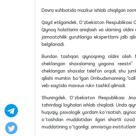
Davra suhbatida mazkur ishlab chiqilgan norm
Qayd etilganidek, Oʼzbekiston Respublikasi Ol
Qiynoq holatlarini aniqlash va ularning oldini 
jamoatchilik guruhlariga ekspertlarni jalb q
belgilanadi.
Bundan tashqari, qiynoqning oldini olish fa
cheklangan shaxslarning yagona reestri” el
cheklangan shaxslar telefon orqali, shu ju
qilishi mumkin boʼlgan Ombudsmanning “call-
veb-saytida maxsus rukn tashkil qilinadi.
Shuningdek, Oʼzbekiston Respublikasi Jino
tahrirdagi loyihalari ishlab chiqiladi. Unda qi
huquqiy, psixologik yordam koʼrsatish, qiynoq
oʼtashdan muddatidan ilgari shartli ozod qi
muddatining oʼtganligi, amnistiya institutlari