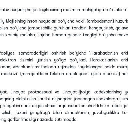
ativ-huquqiy hujjat loyihasining mazmun-mohiyatiga toʼxtalib oʼti
iy Majlisining Inson huquqlari boʼyicha vakili (ombudsman) huzuri
olish boʼyicha jamoatchilik guruhlari tarkibini kengaytirish, qolave
ilish kasbiy malaka, tajriba hamda gender tengligi boʼyicha mezo
oliyati samaradorligini oshirish boʼyicha “Harakatlanish erkin
ektron tizimini yuritish yoʼlga qoʼyiladi. Harakatlanish erkin
mladan, videokonferentsaloqa rejimidan foydalangan holda muro
markazi” (murojaatlarni telefon orqali qabul qilish markazi) h
yat, Jinoyat protsessual va Jinoyat-ijroiya kodekslarining y
ynoqning oldini olish tartibi, qiynoqdan jabrlangan shaxslarga ijtim
 jinoyatini sodir etgan shaxslarga nisbatan shartli hukm qilish, ja
lish, jazoni yengilrogʼi bilan almashtirish, javobgarlikka tor
ning qoʼllanilmasligi nazarda tutilmoqda.