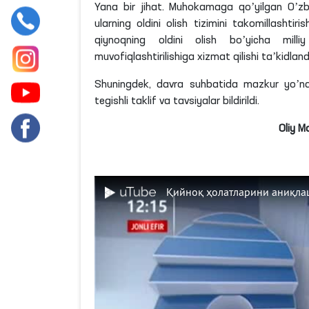
Yana bir jihat. Muhokamaga qoʼyilgan Oʼzbe
ularning oldini olish tizimini takomillashtir
qiynoqning oldini olish boʼyicha milli
muvofiqlashtirilishiga xizmat qilishi taʼkidland
Shuningdek, davra suhbatida mazkur yoʼnalis
tegishli taklif va tavsiyalar bildirildi.
Oliy M