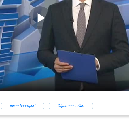
inson huquqlari
Qiynoqqa solish