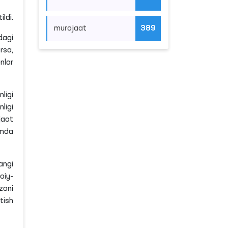
ldi.
murojaat
389
dagi
rsa,
nlar
ligi
ligi
jaat
amda
angi
oiy-
zoni
tish