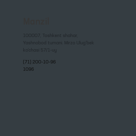
Manzil
100007, Toshkent shahar,
Yashnobod tumani. Mirzo Ulug‘bek
ko‘chasi 57/1-uy
(71) 200-10-96
1096