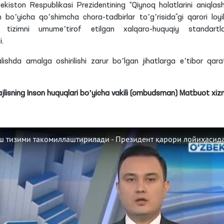
kiston Respublikasi Prezidentining “Qiynoq holatlarini aniqlas
ish boʼyicha qoʼshimcha chora-tadbirlar toʼgʼrisida”gi qarori loyi
y tizimni umumeʼtirof etilgan xalqaro-huquqiy standartl
i.
hda amalga oshirilishi zarur boʼlgan jihatlarga eʼtibor qarati
ajlisning Inson huquqlari boʼyicha vakili (ombudsman) Matbuot xiz