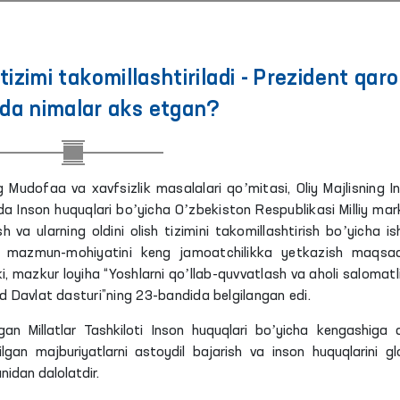
tizimi takomillashtiriladi - Prezident qaro
ida nimalar aks etgan?
g Mudofaa va xavfsizlik masalalari qoʼmitasi, Oliy Majlisning I
a Inson huquqlari boʼyicha Oʼzbekiston Respublikasi Milliy mar
h va ularning oldini olish tizimini takomillashtirish boʼyicha is
asi mazmun-mohiyatini keng jamoatchilikka yetkazish maqsa
i, mazkur loyiha “Yoshlarni qoʼllab-quvvatlash va aholi salomatli
d Davlat dasturi”ning 23-bandida belgilangan edi.
gan Millatlar Tashkiloti Inson huquqlari boʼyicha kengashiga 
gan majburiyatlarni astoydil bajarish va inson huquqlarini gl
nidan dalolatdir.