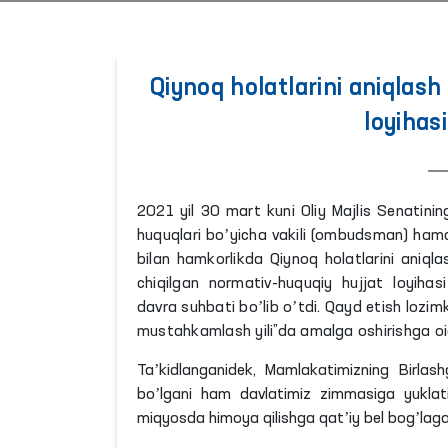
Qiynoq holatlarini aniqlash 
loyihas
2021 yil 30 mart kuni Oliy Majlis Senatinin
huquqlari boʼyicha vakili (ombudsman) hamd
bilan hamkorlikda Qiynoq holatlarini aniqlas
chiqilgan normativ-huquqiy hujjat loyih
davra suhbati boʼlib oʼtdi. Qayd etish lozimk
mustahkamlash yili”da amalga oshirishga oi
Taʼkidlanganidek, Mamlakatimizning Birlash
boʼlgani ham davlatimiz zimmasiga yuklatil
miqyosda himoya qilishga qatʼiy bel bogʼlaga