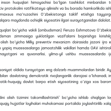
inson huquqlari himoyachisi boʼlgan tashkilot minbaridan tu
v protokolini ratifikatsiya qilinishi va bu borada hamkorlikda ish
axsus maʼruzachini Oʼzbekistonga taklif etishga tayyorga
xalqaro maydonda ochiqlik siyosatini ilgari surayotganidan dalolat.
huquqlari boʼyicha vakili (ombudsman) Feruza Eshmatova Oʼzbeki
man zimmasiga yuklatilgan vazifalarni bajarishga kirishilg
lish boʼyicha Milliy preventiv mexanizm doirasida jazoni ijro e
a yopiq muassasalarga jamoatchilik vakillari hamda OАV ishtiro
inayotgani va quvonarlisi, yilma-yil ushbu muassasalarda ij
soniyat oldida turayotgan eng dolzarb muammolardan biridir. А
bilan davlatning demokratik rivojlanganlik darajasi oʼlchanadi, i
ik-huquqiy davlat barpo etish siyosatining oʼziga xos barom
ni olish tizimini takomillashtirish” boʼyicha ishlab chiqilgan lo
iy hujjatlar loyihalari muhokamasi portalida joylashtirilib xalq