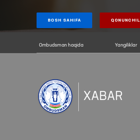
BOSH SAHIFA
QONUNCHIL
Ombudsman haqida
Yangiliklar
XABAR