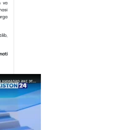
h va
hasi
arga
lib,
mati