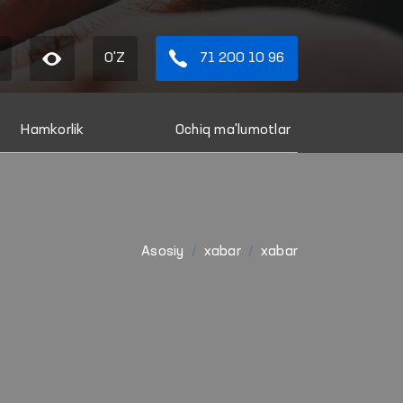
O'Z
71 200 10 96
Hamkorlik
Ochiq ma'lumotlar
Asosiy
xabar
xabar