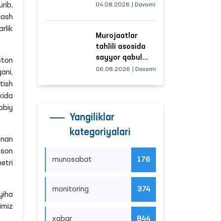
tushayotgan
rib,
04.08.2026
|
Davomi
hududlar bilan
lash
manzilli ishlash
rlik
Murojaatlar
yo‘lga qo‘yildi
tahlili asosida
sayyor qabul
ston
o‘tkaziladigan
06.08.2026
|
Davomi
ani,
mahallalar
tish
tanlanmoqda
kida
obiy
Yangiliklar
kategoriyalari
ynan
nson
munosabat
176
etri
monitoring
374
yiha
imiz
xabar
844