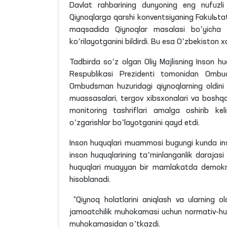
Davlat rahbarining dunyoning eng nufuzli 
Qiynoqlarga qarshi konventsiyaning Fakulьtati
maqsadida Qiynoqlar masalasi boʼyicha m
koʼrilayotganini bildirdi. Bu esa Oʼzbekiston 
Tadbirda soʼz olgan Oliy Majlisning Inson 
Respublikasi Prezidenti tomonidan Ombuds
Ombudsman huzuridagi qiynoqlarning oldini o
muassasalari, tergov xibsxonalari va boshq
monitoring tashriflari amalga oshirib kel
oʼzgarishlar boʼlayotganini qayd etdi.
Inson huquqlari muammosi bugungi kunda in
inson huquqlarining taʼminlanganlik darajasi 
huquqlari muayyan bir mamlakatda demokrat
hisoblanadi.
“Qiynoq holatlarini aniqlash va ularning oldi
jamoatchilik muhokamasi uchun normativ-huquq
muhokamasidan oʼtkazdi.