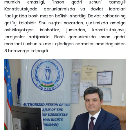
mumkin emasligi, “Inson qadri uchun” tamoyili
Konstitutsiyada, qonunlarimizda va davlat idoralari
faoliyatida bosh mezon bo‘lishi shartligi Davlat rahbarining
qatʼiy talabidir. Shu nuqtai nazardan, yurtimizda amalga
oshirilayotgan islohotlar, jumladan, konstitutsiyaviy
jarayonlar natijasida, Bosh qomusimizda inson qadri,
manfaati uchun xizmat qiladigan normalar amaldagisidan
3 baravarga ko‘paydi.