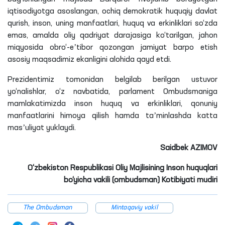
iqtisodiyotga asoslangan, ochiq demokratik huquqiy davlat
qurish, inson, uning manfaatlari, huquq va erkinliklari so‘zda
emas, amalda oliy qadriyat darajasiga ko‘tarilgan, jahon
miqyosida obro‘-eʼtibor qozongan jamiyat barpo etish
asosiy maqsadimiz
ekanligini
alohida qayd etdi.
Prezidentimiz tomonidan belgilab berilgan ustuvor
yo‘nalishlar, o‘z navbatida, parlament Ombudsmaniga
mamlakatimizda inson huquq va erkinliklari, qonuniy
manfaatlarini himoya qilish hamda taʼminlashda katta
masʼuliyat yuklaydi.
Saidbek
AZIMOV
O‘zbekiston Respublikasi Oliy Majlisining Inson huquqlari
bo‘yicha vakili (ombudsman) Kotibiyati mudiri
The Ombudsman
Mintaqaviy vakil