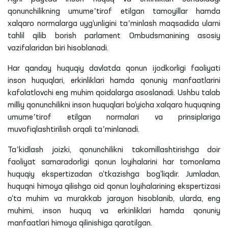
qonunchilikning
umumeʼtirof
etilgan tamoyillar hamda
xalqaro normalarga uyg‘unligini taʼminlash maqsadida ularni
tahlil qilib borish parlament Ombudsmanining asosiy
vazifalaridan biri hisoblanadi.
Har qanday huquqiy davlatda qonun ijodkorligi faoliyati
inson huquqlari, erkinliklari hamda qonuniy manfaatlarini
kafolatlovchi
eng muhim qoidalarga asoslanadi. Ushbu talab
milliy qonunchilikni inson huquqlari bo‘yicha xalqaro huquqning
umumeʼtirof
etilgan normalari va prinsiplariga
muvofiqlashtirilish orqali taʼminlanadi.
Taʼkidlash joizki, qonunchilikni takomillashtirishga doir
faoliyat samaradorligi qonun loyihalarini har tomonlama
huquqiy ekspertizadan o‘tkazishga bog‘liqdir. Jumladan,
huquqni himoya qilishga oid qonun loyihalarining ekspertizasi
o‘ta muhim va murakkab jarayon hisoblanib, ularda, eng
muhimi, inson huquq va erkinliklari hamda qonuniy
manfaatlari himoya qilinishiga qaratilgan.