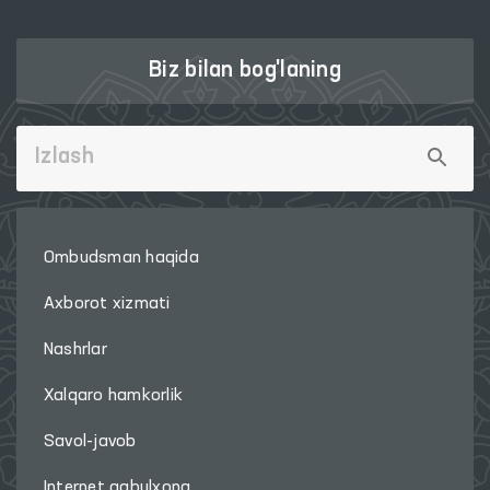
Biz bilan bog'laning
Ombudsman haqida
Axborot xizmati
Nashrlar
Xalqaro hamkorlik
Savol-javob
Internet qabulxona