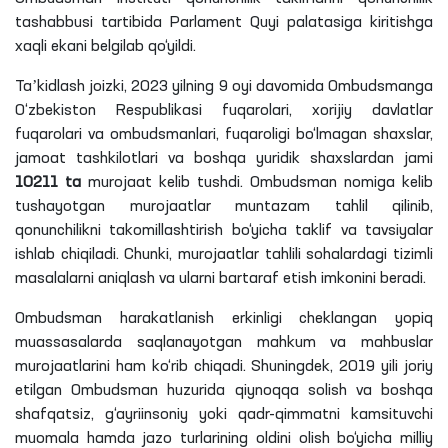
tashabbusi tartibida Parlament Quyi palatasiga kiritishga
xaqli
ekani belgilab qo‘yildi.
Taʼkidlash joizki, 2023 yilning 9 oyi davomida Ombudsmanga
O‘zbekiston Respublikasi fuqarolari, xorijiy davlatlar
fuqarolari va ombudsmanlari, fuqaroligi bo‘lmagan shaxslar,
jamoat tashkilotlari va boshqa yuridik shaxslardan jami
10211
ta
murojaat kelib tushdi. Ombudsman nomiga kelib
tushayotgan murojaatlar muntazam tahlil qilinib,
qonunchilikni takomillashtirish bo‘yicha taklif va tavsiyalar
ishlab chiqiladi. Chunki, murojaatlar tahlili sohalardagi tizimli
masalalarni aniqlash va ularni bartaraf etish imkonini beradi.
Ombudsman harakatlanish erkinligi cheklangan yopiq
muassasalarda saqlanayotgan mahkum va mahbuslar
murojaatlarini ham ko‘rib chiqadi. Shuningdek, 2019 yili joriy
etilgan Ombudsman huzurida qiynoqqa solish va boshqa
shafqatsiz, g‘ayriinsoniy yoki qadr-qimmatni kamsituvchi
muomala hamda jazo turlarining oldini olish bo‘yicha milliy