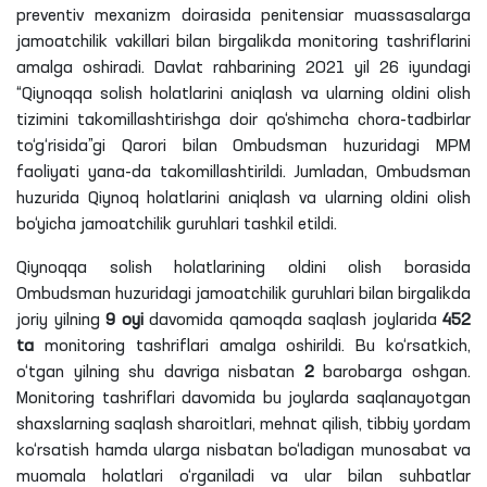
preventiv
mexanizm doirasida
penitensiar
muassasalarga
jamoatchilik vakillari bilan birgalikda monitoring tashriflarini
amalga oshiradi. Davlat rahbarining 2021 yil 26
iyundagi
“Qiynoqqa solish holatlarini aniqlash va ularning oldini olish
tizimini takomillashtirishga doir qo‘shimcha chora-tadbirlar
to‘g‘risida”
gi
Qarori bilan Ombudsman huzuridagi
MPM
faoliyati yana-da takomillashtirildi. Jumladan, Ombudsman
huzurida Qiynoq holatlarini aniqlash va ularning oldini olish
bo‘yicha jamoatchilik guruhlari tashkil etildi.
Qiynoqqa solish holatlarining oldini olish borasida
Ombudsman huzuridagi jamoatchilik guruhlari bilan birgalikda
joriy yilning
9 oyi
davomida qamoqda saqlash joylarida
452
ta
monitoring tashriflari amalga oshirildi. Bu ko‘rsatkich,
o‘tgan yilning shu davriga nisbatan
2
barobarga oshgan.
Monitoring tashriflari davomida bu joylarda saqlanayotgan
shaxslarning saqlash sharoitlari, mehnat qilish, tibbiy yordam
ko‘rsatish hamda ularga nisbatan bo‘ladigan munosabat va
muomala holatlari o‘rganiladi va ular bilan suhbatlar