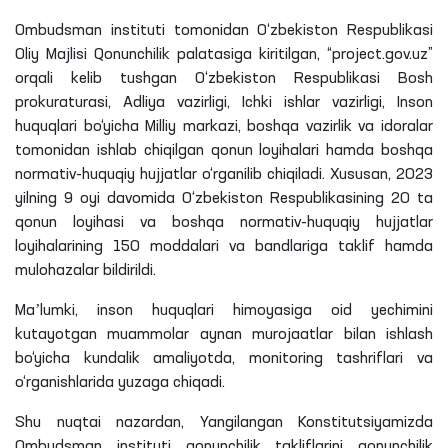
Ombudsman instituti tomonidan O‘zbekiston Respublikasi
Oliy Majlisi Qonunchilik palatasiga kiritilgan, “project.gov.uz”
orqali kelib tushgan O‘zbekiston Respublikasi Bosh
prokuraturasi, Adliya vazirligi, Ichki ishlar vazirligi, Inson
huquqlari bo‘yicha Milliy markazi, boshqa vazirlik va idoralar
tomonidan ishlab chiqilgan qonun loyihalari hamda boshqa
normativ-huquqiy hujjatlar o‘rganilib chiqiladi. Xususan, 2023
yilning 9 oyi davomida O‘zbekiston Respublikasining 20
ta
qonun loyihasi va boshqa normativ-huquqiy hujjatlar
loyihalarining 150 moddalari va bandlariga taklif hamda
mulohazalar bildirildi.
Maʼlumki, inson huquqlari himoyasiga oid yechimini
kutayotgan muammolar aynan murojaatlar bilan ishlash
bo‘yicha kundalik amaliyotda, monitoring tashriflari va
o‘rganishlarida yuzaga chiqadi.
Shu
nuqtai
nazardan, Yangilangan Konstitutsiyamizda
Ombudsman instituti qonunchilik takliflarini qonunchilik