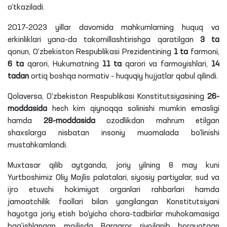
o‘tkaziladi.
2017-2023 yillar davomida mahkumlarning huquq va
erkinliklari yana-da takomillashtirishga qaratilgan
3
ta
qonun, O‘zbekiston Respublikasi Prezidentining
1
ta
farmoni,
6
ta
qarori, Hukumatning
11
ta
qarori va farmoyishlari,
14
tadan
ortiq boshqa normativ - huquqiy hujjatlar qabul qilindi.
Qolaversa, O‘zbekiston Respublikasi Konstitutsiyasining
26-
moddasida
hech kim qiynoqqa solinishi mumkin emasligi
hamda
28-moddasida
ozodlikdan mahrum etilgan
shaxslarga nisbatan insoniy muomalada bo‘linishi
mustahkamlandi.
Muxtasar qilib aytganda, joriy yilning 8 may kuni
Yurtboshimiz Oliy Majlis palatalari, siyosiy partiyalar, sud va
ijro
etuvchi
hokimiyat organlari rahbarlari hamda
jamoatchilik faollari bilan yangilangan Konstitutsiyani
hayotga joriy etish bo‘yicha chora-tadbirlar muhokamasiga
bag‘ishlangan majlisda Barqaror rivojlanib borayotgan