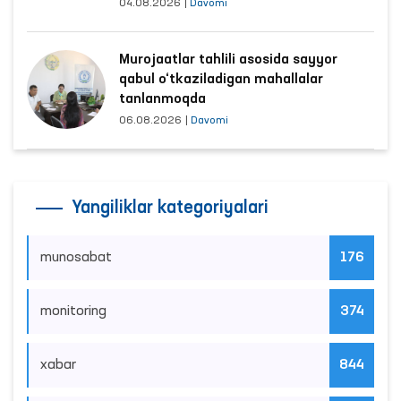
04.08.2026
|
Davomi
Murojaatlar tahlili asosida sayyor
qabul o‘tkaziladigan mahallalar
tanlanmoqda
06.08.2026
|
Davomi
Yangiliklar kategoriyalari
munosabat
176
monitoring
374
xabar
844