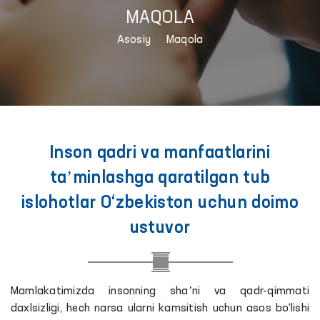
MAQOLA
Asosiy
Maqola
Inson qadri va manfaatlarini
taʼminlashga qaratilgan tub
islohotlar O‘zbekiston uchun doimo
ustuvor
Mamlakatimizda insonning shaʼni va qadr-qimmati
daxlsizligi, hech narsa ularni kamsitish uchun asos bo‘lishi