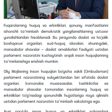
Fuqarolarning huquq va erkinliklari, qonuniy manfaatlarini
ishonchli taʼminlash demokratik yangilanishlarning ustuvor
yunalishlaridan
hisoblanadi. Bu jarayonda davlat va
ho‘jalik
boshqaruvi organlari, sud-huquq idoralari, shuningdek,
mansabdor shaxslar — davlat amaldorlari faoliyati ustidan
parlament nazoratini kuchaytirish orqali inson huquqlarining
taʼminlanishiga erishish mumkin.
Oliy Majlisning Inson huquqlari bo‘yicha vakili (Ombudsman)
parlament nazoratining subyektlaridan biri sifatida davlat
organlari, korxonalar, muassasalar, tashkilotlar va
mansabdor shaxslar tomonidan insonlarning huquq va
erkinliklari to‘g‘risidagi qonunchilik hujjatlariga rioya qilinishi
ustidan parlament nazoratini taʼminlash vakolatiga ega.
Ayni paytda inson huquq va erkinliklari sohasidagi