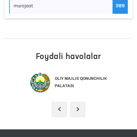
murojaat
389
Foydali havolalar
OLIY MAJLIS QONUNCHILIK
PALATASI
‹
›