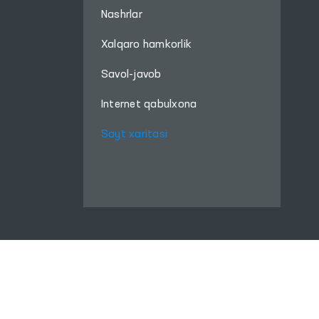
Nashrlar
Xalqaro hamkorlik
Savol-javob
Internet qabulxona
Sayt xaritasi
Ushbu sayt materiallaridan foydalanganda,
www.ombudsman.uz
saytiga bog'lanish kerak
Diqqat! Agar siz matnda 