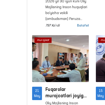
qanday masalalar
2026 yil 30 iyun kuni Oliy
bilan murojaat
Majlisning Inson huquqlari
qilmoqda?
bo‘yicha vakili
(ombudsman) Feruza
Eshmatovaning
797 Ko'rdi
Batafsil
navbatdagi fuqarolar
qabuli bo‘lib o‘tdi.
murojaat
mu
Fuqarolar
21
15
murojaatlari joyiga
May
May
chiqib
Oliy Majlisning Inson