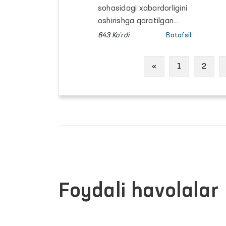
murojaatlarda
sohasidagi xabardorligini
qanday masalalar
oshirishga qaratilgan
navbatdagi “Ombudsman
ko‘tarilgan?
643 Ko'rdi
Batafsil
maktabi” platformasi
doirasidagi tadbir
Previous
«
1
2
Qoraqalpog‘iston
Respublikasida tashkil
etilmoqda.
Foydali havolalar