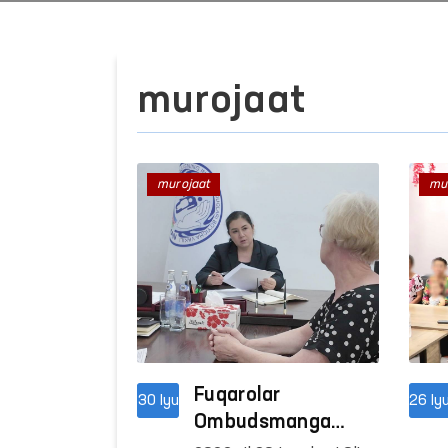
murojaat
murojaat
mu
Ijtimoiy tarmoqlarda ayollar va
bolalarga nisbatan
zo‘ravonlikka qarshi kurashish
Davomi
mexanizmlari
Fuqarolar
30 Iyu
26 Iy
Ombudsmanga