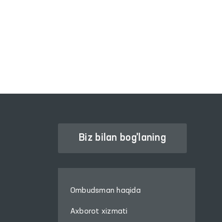
INTERAKTIV DAVLAT XIZMATLARI
YAGONA PORTALI
Biz bilan bog'laning
Ombudsman haqida
Axborot xizmati