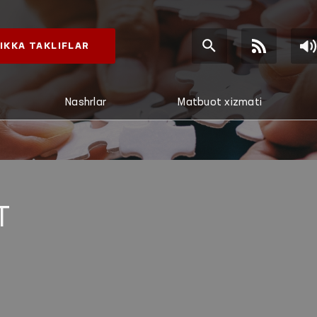
IKKA TAKLIFLAR
Nashrlar
Matbuot xizmati
T