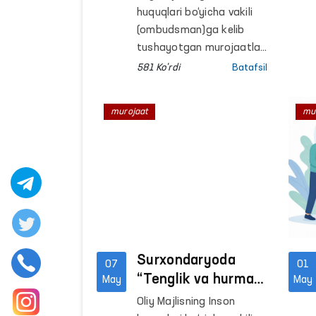
o‘rganilmoqda
huquqlari bo‘yicha vakili
(ombudsman)ga kelib
tushayotgan murojaatlar
hududlarda joyiga
581 Ko'rdi
Batafsil
chiqqan holda
o‘rganilmoqda.
murojaat
mu
Surxondaryoda
07
01
“Tenglik va hurmat”
May
May
platformasi
Oliy Majlisning Inson