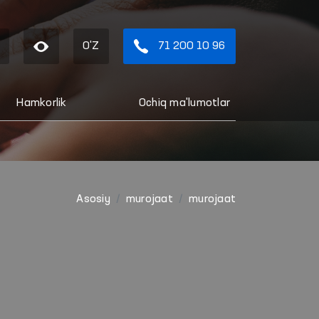
O'Z
71 200 10 96
Hamkorlik
Ochiq ma'lumotlar
Asosiy
murojaat
murojaat