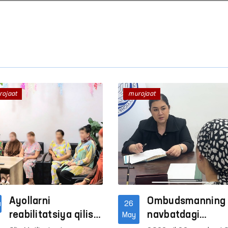
rojaat
murojaat
Ombudsmanning bir kuni
“Ombudsman soati”: in
huquqlari bo‘yicha inter
darslar o‘tkazilmoqda
Davomi
Davomi
Ayollarni
Ombudsmanning
u
26
reabilitatsiya qilish
navbatdagi
May