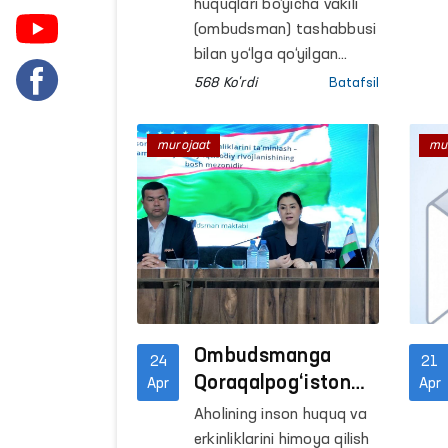
doirasida ayollar
huquqlari bo‘yicha vakili
murojaatlari hal
(ombudsman) tashabbusi
etildi
bilan yo‘lga qo‘yilgan
“Tenglik va hurmat”
568 Ko'rdi
Batafsil
platformasi doirasida
Surxondaryo viloyatida
murojaat
mu
zo‘ravonlikka uchragan
ayollar bilan muloqot
qilindi.
Ombudsmanga
24
21
Qoraqalpog‘iston
Apr
Apr
Respublikasidan
Aholining inson huquq va
yuborilgan
erkinliklarini himoya qilish