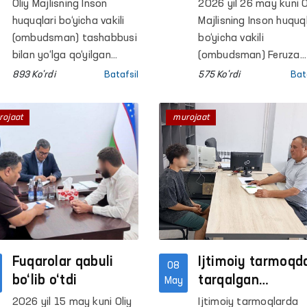
va moslashtirish
fuqarolar qabuli
Oliy Majlisning Inson
2026 yil 26 may kuni O
Sirdaryo viloyati
bo‘lib o‘tdi
huquqlari bo‘yicha vakili
Majlisning Inson huquql
hududiy markazida
(ombudsman) tashabbusi
bo‘yicha vakili
uchrashuv o’tkazildi
bilan yo‘lga qo‘yilgan
(ombudsman) Feruza
“Tenglik va hurmat”
Eshmatovaning
893 Ko'rdi
Batafsil
575 Ko'rdi
Bat
platformasi doirasida
navbatdagi fuqarolar
Sirdaryo viloyatida
qabuli bo‘lib o‘tdi.
rojaat
murojaat
zoʻravonlikka uchragan
ayollar bilan muloqot
qilindi.
Fuqarolar qabuli
Ijtimoiy tarmoqd
08
bo‘lib o‘tdi
tarqalgan
May
Ohangarondagi
2026 yil 15 may kuni Oliy
Ijtimoiy tarmoqlarda