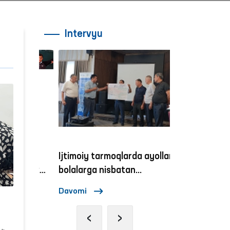
Intervyu
son
Ijtimoiy tarmoqlarda ayollar va
Ombudsmannin
aktiv
bolalarga nisbatan
zo‘ravonlikka qarshi kurashish
Davomi
Davomi
mexanizmlari
‹
›