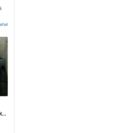
i
afsil
a
k
a