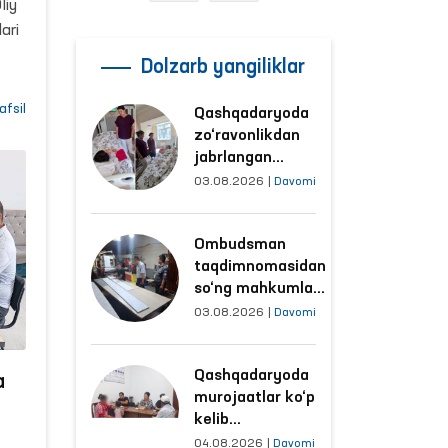
liy
ari
Dolzarb yangiliklar
afsil
Qashqadaryoda
zo‘ravonlikdan
jabrlangan
ayolning holati
03.08.2026
|
Davomi
Ombudsman
tomonidan
Ombudsman
o‘rganildi
taqdimnomasidan
so‘ng mahkumlar
mehnat
03.08.2026
|
Davomi
qilayotgan
obyektlardagi
Qashqadaryoda
sharoitlar
a
murojaatlar ko‘p
yaxshilandi
kelib
tushayotgan
04.08.2026
|
Davomi