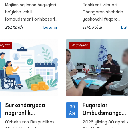
videomurojaat
Majlisning Inson huquqlari
Toshkent viloyati
yuzasidan
bo‘yicha vakili
Ohangaron shahrida
(ombudsman) o‘rinbosari
yashovchi fuqaro
B.Narimanov tomonidan
E.Xaliqovaning o‘g‘li
281 Ko'rdi
Batafsil
1140 Ko'rdi
Bat
navbatdagi fuqarolar
A.Xaliqov bilan bog‘liq
qabuli o‘tkazildi.
holatlar yuzasidan
rojaat
murojaat
tarqalgan videomuroja
Oliy Majlisning Inson
huquqlari bo‘yicha vakil
(ombudsman) tomoni
nazoratga olingan hol
o‘rganildi.
Surxondaryoda
Fuqarolar
30
nogironlik
Ombudsmanga
Apr
nafaqasini
qanday masalala
O‘zbekiston Respublikasi
2026 yilning 30 aprel 