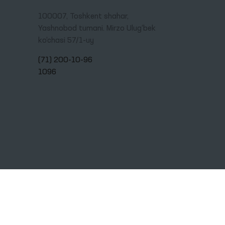
100007, Toshkent shahar,
Yashnobod tumani. Mirzo Ulug‘bek
ko‘chasi 57/1-uy
(71) 200-10-96
1096
+Enter tugmalarini bosing