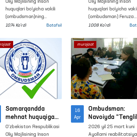
olishdagi to‘siq
bilan murojaat
Oliy Majlisining Inson
Oliy Majlisning Inson
Ombudsman
qilmoqda?
huquqlari bo‘yicha vakili
huquqlari bo‘yicha vakil
ko‘magi bilan
(ombudsman)ning
(ombudsman) Feruza
Surxondaryo viloyatidagi
Eshmatovaning
bartaraf etildi
1074 Ko'rdi
Batafsil
1008 Ko'rdi
Bat
mintaqaviy vakili qabulida
navbatdagi fuqarolar
Jarqo‘rg‘on tumanida
qabuli bo‘lib o‘tdi. Und
rojaat
murojaat
yashovchi fuqaro B.E.
40 nafardan ortiq
farzandining nogironligini
fuqarolar murojaatlari
uzaytirish va nogironlik
tinglandi.
nafaqasini olishda amaliy
yordam so‘rab murojaat
qildi.
Samarqandda
Ombudsman:
16
mehnat huquqiga
Navoiyda “Tengli
Apr
oid ikki murojaat
va hurmat”
O‘zbekiston Respublikasi
2026 yil 25 mart kuni
ijobiy hal etildi
platformasi
Oliy Majlisining Inson
Ayollarni reabilitatsiy