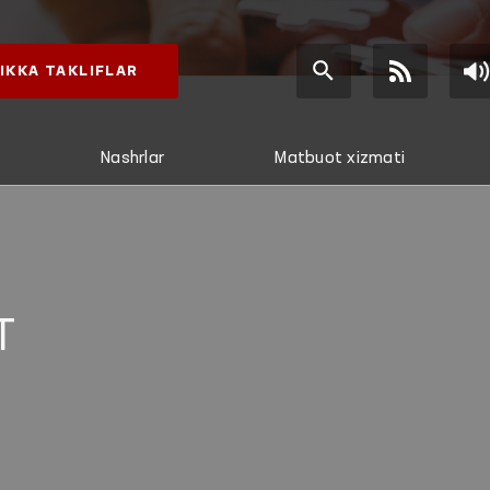
IKKA TAKLIFLAR
Nashrlar
Matbuot xizmati
T