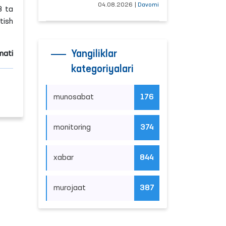
tushayotgan
04.08.2026
|
Davomi
33
ta
hududlar bilan
tish
manzilli ishlash
yo‘lga qo‘yildi
Yangiliklar
mati
kategoriyalari
munosabat
176
monitoring
374
xabar
844
murojaat
387