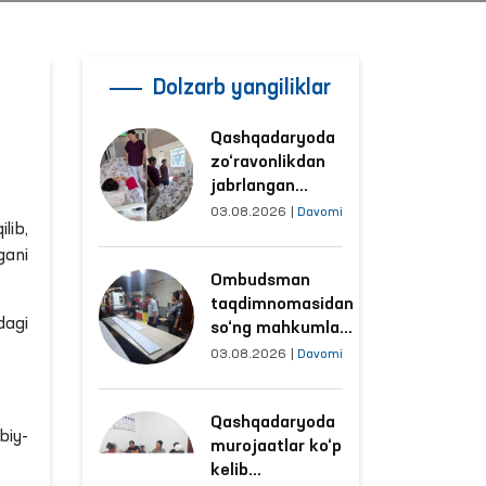
Dolzarb yangiliklar
Qashqadaryoda
zo‘ravonlikdan
jabrlangan
ayolning holati
03.08.2026
|
Davomi
lib,
Ombudsman
gani
tomonidan
Ombudsman
o‘rganildi
taqdimnomasidan
dagi
so‘ng mahkumlar
mehnat
03.08.2026
|
Davomi
qilayotgan
obyektlardagi
Qashqadaryoda
sharoitlar
biy-
murojaatlar ko‘p
yaxshilandi
kelib