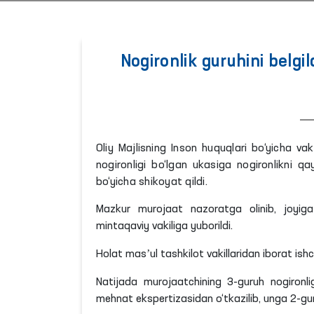
Nogironlik guruhini belgil
Oliy Majlisning Inson huquqlari bo‘yicha v
nogironligi bo‘lgan ukasiga nogironlikni qa
bo‘yicha shikoyat qildi.
Mazkur murojaat nazoratga olinib, joyig
mintaqaviy vakiliga yuborildi.
Holat masʼul tashkilot vakillaridan iborat ishch
Natijada murojaatchining 3-guruh nogironli
mehnat ekspertizasidan o‘tkazilib, unga 2-guru