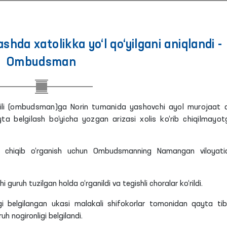
ashda xatolikka yo‘l qo‘yilgani aniqlandi -
Ombudsman
akili (ombudsman)ga Norin tumanida yashovchi ayol murojaat qi
yta belgilash bo‘yicha yozgan arizasi xolis ko‘rib chiqilmayot
a chiqib o‘rganish uchun Ombudsmanning Namangan viloyati
i guruh tuzilgan holda o‘rganildi va tegishli choralar ko‘rildi.
gi belgilangan ukasi malakali shifokorlar tomonidan qayta tib
h nogironligi belgilandi.