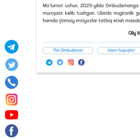
Maʼlumot uchun, 2023-yilda Ombudsmanga nog
murojaat kelib tushgan. Ularda nogironlik gu
hamda ijtimoiy imtiyozlar tatbiq etish masalal
Oliy 
The Ombudsman
inson huquqlari