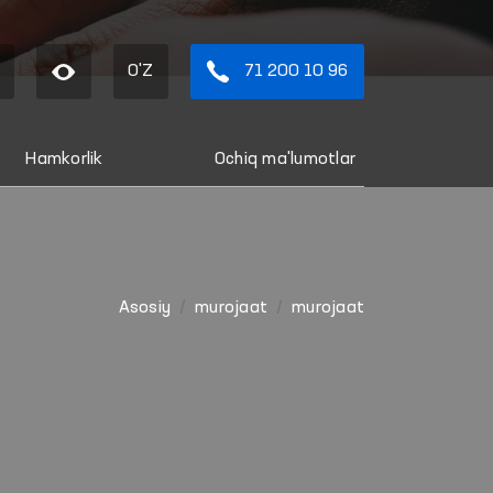
O'Z
71 200 10 96
Hamkorlik
Ochiq ma'lumotlar
Asosiy
murojaat
murojaat