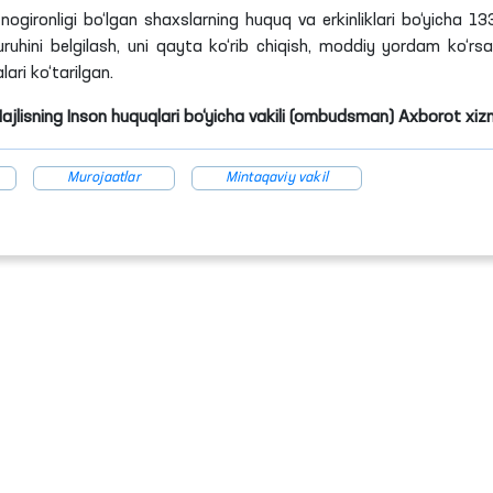
ironligi bo‘lgan shaxslarning huquq va erkinliklari bo‘yicha 1
ruhini belgilash, uni qayta ko‘rib chiqish, moddiy yordam ko‘rsa
ari ko‘tarilgan.
Majlisning Inson huquqlari bo‘yicha vakili (ombudsman) Axborot xiz
Murojaatlar
Mintaqaviy vakil