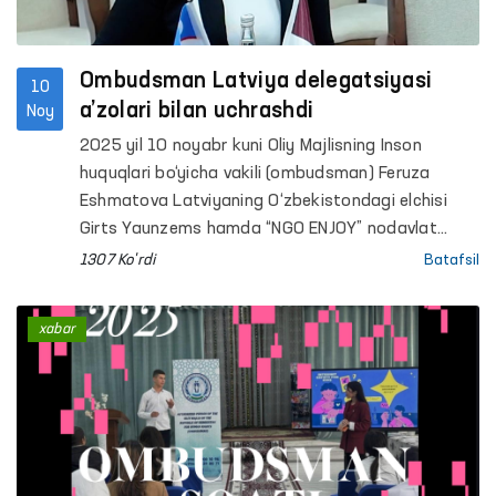
Ombudsman Latviya delegatsiyasi
10
a’zolari bilan uchrashdi
Noy
2025 yil 10 noyabr kuni Oliy Majlisning Inson
huquqlari bo‘yicha vakili (ombudsman) Feruza
Eshmatova Latviyaning O‘zbekistondagi elchisi
Girts Yaunzems hamda “NGO ENJOY” nodavlat
tashkiloti vakillari bilan uchrashdi.
1307 Ko'rdi
Batafsil
xabar