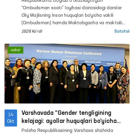
Respublikamiz bo‘ylab o‘tkazilayotgan
“Ombudsman soati” loyihasi doirasidagi darslar
Oliy Majlisning Inson huquqlari bo‘yicha vakili
(Ombudsman) hamda Maktabgacha va maktab
taʼlimi vazirligi bilan hamkorlikda tashkil etilmoqda.
1626 Ko'rdi
Batafsil
Loyiha yosh avlodning huquqiy savodxonligini
oshirish, ularni inson huquqlari va erkinliklari
xabar
to‘g‘risidagi bilimlar bilan taʼminlashga qaratilgani
bilan ahamiyatlidir.
Varshavada “Gender tengligining
14
kelajagi: ayollar huquqlari bo‘yicha
Okt
global kun tartibiga O‘zbekistonning
Polsha Respublikasining Varshava shahrida