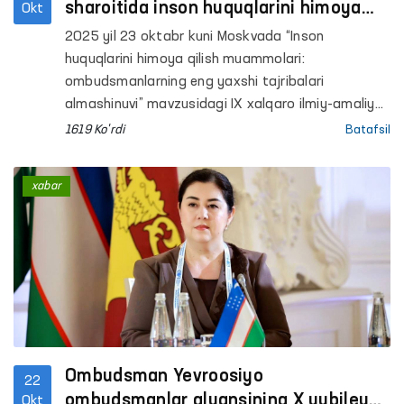
sharoitida inson huquqlarini himoya
Okt
qilish bo‘yicha tajriba almashishdi
2025 yil 23 oktabr kuni Moskvada “Inson
huquqlarini himoya qilish muammolari:
ombudsmanlarning eng yaxshi tajribalari
almashinuvi” mavzusidagi IX xalqaro ilmiy-amaliy
konferensiya bo‘lib o‘tdi.
1619 Ko'rdi
Batafsil
xabar
Ombudsman Yevroosiyo
22
ombudsmanlar alyansining X yubiley
Okt