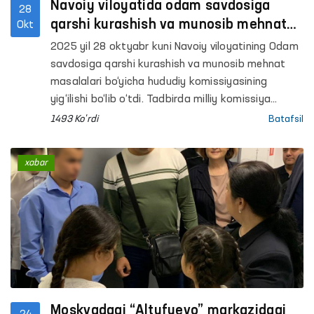
Navoiy viloyatida odam savdosiga
28
qarshi kurashish va munosib mehnat
Okt
sharoitlarini taʼminlash masalalari
2025 yil 28 oktyabr kuni Navoiy viloyatining Odam
muhokama qilindi
savdosiga qarshi kurashish va munosib mehnat
masalalari bo‘yicha hududiy komissiyasining
yig‘ilishi bo‘lib o‘tdi. Tadbirda milliy komissiya
aʼzosi — Oliy Majlisning Inson huquqlari bo‘yicha
1493 Ko'rdi
Batafsil
vakili (ombudsman) Feruza Eshmatova hamda
tegishli idora va tashkilotlar vakillari ishtirok
xabar
etdilar.
Moskvadagi “Altufyevo” markazidagi