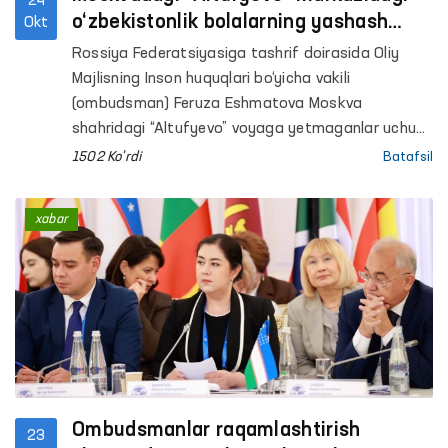
24
o‘zbekistonlik bolalarning yashash
Okt
sharoitlari o‘rganildi
Rossiya Federatsiyasiga tashrif doirasida Oliy
Majlisning Inson huquqlari bo‘yicha vakili
(ombudsman) Feruza Eshmatova Moskva
shahridagi “Altufyevo” voyaga yetmaganlar uchun
ijtimoiy-reabilitatsiya markaziga tashrif buyurdi.
1502 Ko'rdi
Batafsil
xabar
Ombudsmanlar raqamlash­tirish
23