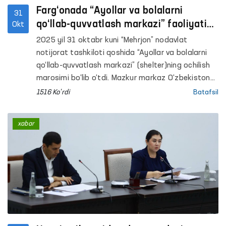
Farg‘onada “Ayollar va bolalarni
31
qo‘llab-quvvatlash markazi” faoliyati
Okt
yo‘lga qo‘yildi
2025 yil 31 oktabr kuni “Mehrjon” nodavlat
notijorat tashkiloti qoshida “Ayollar va bolalarni
qo‘llab-quvvatlash markazi” (shelter)ning ochilish
marosimi bo‘lib o‘tdi. Mazkur markaz O‘zbekiston
Respublikasi Oliy Majlisning Inson huquqlari
1516 Ko'rdi
Batafsil
bo‘yicha vakili (ombudsman), Adliya vazirligi hamda
BMTning Taraqqiyot dasturining (BMTTD)
xabar
O‘zbekistondagi vakolatxonasi hamkorligida
amalga oshirilayotgan “O‘zbekistonda qonun
ustuvorligi va inson huquqlarini himoya qilishni
mustahkamlash” loyihasi doirasida qurib bitkazildi.