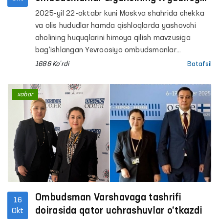
yig‘ilishida ishtirok etdi
2025-yil 22-oktabr kuni Moskva shahrida chekka
va olis hududlar hamda qishloqlarda yashovchi
aholining huquqlarini himoya qilish mavzusiga
bag‘ishlangan Yevroosiyo ombudsmanlar
alyansining X yubiley yig‘ilishi bo‘lib o‘tdi.
1686 Ko'rdi
Batafsil
xabar
Ombudsman Varshavaga tashrifi
16
doirasida qator uchrashuvlar o‘tkazdi
Okt