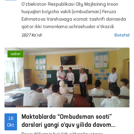
O‘zbekiston Respublikasi Oliy Majlisining Inson
huquqlari bo‘yicha vakili (ombudsman) Feruza
Eshmatova Varshavaga xizmat tashrifi doirasida
qator ikki tomonlama uchrashuvlar o‘tkazdi.
1627 Ko'rdi
Batafsil
xabar
Maktablarda “Ombudsman soati”
16
darslari yangi o‘quv yilida davom
Okt
etmoqda