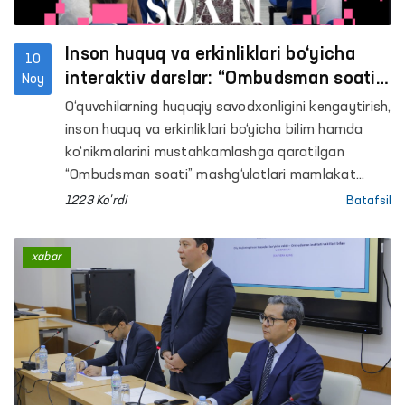
Inson huquq va erkinliklari bo‘yicha
10
interaktiv darslar: “Ombudsman soati”
Noy
orqali 1000 dan ortiq o‘quvchi qamrab
O‘quvchilarning huquqiy savodxonligini kengaytirish,
olindi
inson huquq va erkinliklari bo‘yicha bilim hamda
ko‘nikmalarini mustahkamlashga qaratilgan
“Ombudsman soati” mashg‘ulotlari mamlakat
miqyosida tizimli ravishda yo‘lga qo‘yildi.
1223 Ko'rdi
Batafsil
Navbatdagi darslarda 1000 dan ortiq o‘quvchilar
qamrab olindi.
xabar