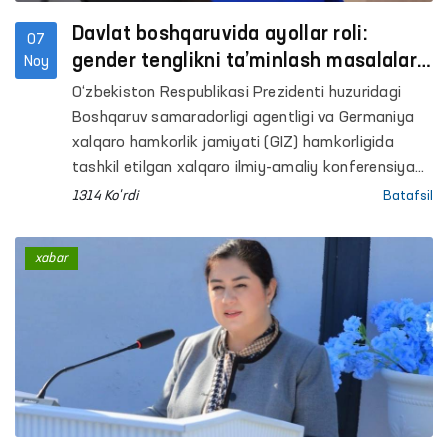
Davlat boshqaruvida ayollar roli:
07
gender tenglikni ta’minlash masalalari
Noy
muhokama qilindi
O‘zbekiston Respublikasi Prezidenti huzuridagi
Boshqaruv samaradorligi agentligi va Germaniya
xalqaro hamkorlik jamiyati (GIZ) hamkorligida
tashkil etilgan xalqaro ilmiy-amaliy konferensiya
o‘z ishini yakunladi.
1314 Ko'rdi
Batafsil
xabar