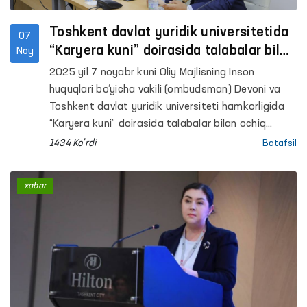
Toshkent davlat yuridik universitetida
07
“Karyera kuni” doirasida talabalar bilan
Noy
muloqot o‘tkazildi
2025 yil 7 noyabr kuni Oliy Majlisning Inson
huquqlari bo‘yicha vakili (ombudsman) Devoni va
Toshkent davlat yuridik universiteti hamkorligida
“Karyera kuni” doirasida talabalar bilan ochiq
uchrashuv o‘tkazildi. Mazkur tadbir universitet va
1434 Ko'rdi
Batafsil
Ombudsman o‘rtasidagi hamkorlik memorandumi
doirasida tashkil etildi.
xabar