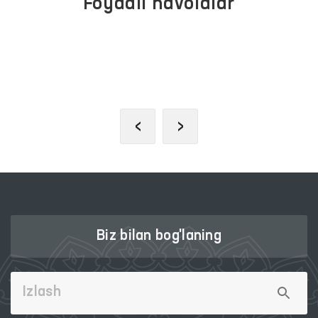
Foydali havolalar
OLIY MAJLIS QONUNCHILIK
PALATASI
‹
›
Biz bilan bog'laning