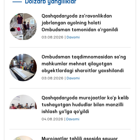
Dolzarb yangiliklar
Qashqadaryoda zo‘ravonlikdan
jabrlangan ayolning holati
Ombudsman tomonidan o‘rganildi
03.08.2026
|
Davomi
Ombudsman taqdimnomasidan so‘ng
mahkumlar mehnat qilayotgan
obyektlardagi sharoitlar yaxshilandi
03.08.2026
|
Davomi
Qashqadaryoda murojaatlar ko‘p kelib
tushayotgan hududlar bilan manzilli
ishlash yo‘lga qo‘yildi
04.08.2026
|
Davomi
Murojaatlar tahlili asosida sayyor