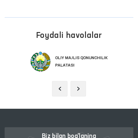
Foydali havolalar
OLIY MAJLIS QONUNCHILIK
PALATASI
‹
›
Biz bilan bog'laning