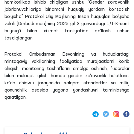
hamkorlikda ishlab chiqilgan ushbu “Gender zo‘ravonlik
jabrlanuvchilariga birlamchi huquqiy yordam ko‘rsatish
bo‘yicha” Protokol Oliy Majlisning Inson huquqlari bo‘yicha
vakili (Ombudsman)ning 2025 yil 3 yanvardagi 1/1-K-sonli
buyrug‘i bilan xizmat faoliyatida qo‘llash uchun
tasdiqlangan.
Protokol Ombudsman Devonining va hududlardagi
mintaqaviy vakillarining faoliyatida murojaatlarni ko‘rib
chiqish, monitoring tashriflarini amalga oshirish, fuqarolar
bilan muloqot qilish hamda gender zo‘ravonlik holatlarini
ko‘rib chiqиш jarayonida xalqaro standartlar va milliy
qonunchilik asosida yagona yondashuvni ta’minlashga
qaratilgan.