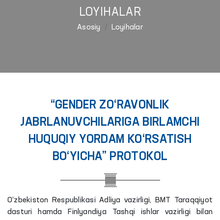
LOYIHALAR
Asosiy
Loyihalar
“GENDER ZO‘RAVONLIK
JABRLANUVCHILARIGA BIRLAMCHI
HUQUQIY YORDAM KO‘RSATISH
BO‘YICHA” PROTOKOL
O‘zbekiston Respublikasi Adliya vazirligi, BMT Taraqqiyot
dasturi hamda Finlyandiya Tashqi ishlar vazirligi bilan