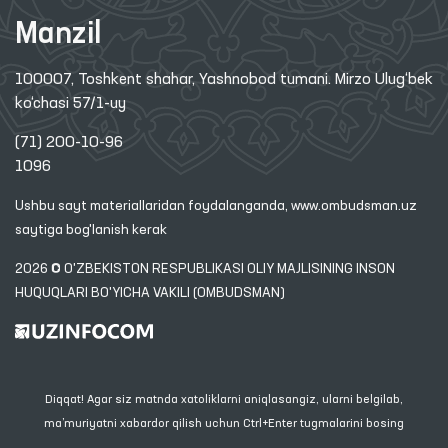
Manzil
100007, Toshkent shahar, Yashnobod tumani. Mirzo Ulug‘bek
ko‘chasi 57/1-uy
(71) 200-10-96
1096
Ushbu sayt materiallaridan foydalanganda,
www.ombudsman.uz
saytiga bog'lanish kerak
2026 © O'ZBEKISTON RESPUBLIKASI OLIY MAJLISINING INSON
HUQUQLARI BO'YICHA VAKILI (OMBUDSMAN)
Diqqat! Agar siz matnda xatoliklarni aniqlasangiz, ularni belgilab,
ma’muriyatni xabardor qilish uchun Ctrl+Enter tugmalarini bosing