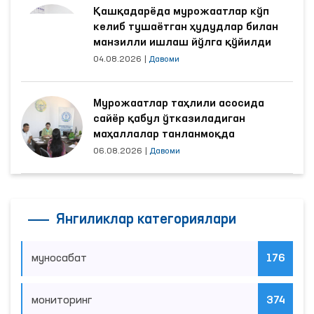
Қашқадарёда мурожаатлар кўп
келиб тушаётган ҳудудлар билан
манзилли ишлаш йўлга қўйилди
04.08.2026
|
Давоми
Мурожаатлар таҳлили асосида
сайёр қабул ўтказиладиган
маҳаллалар танланмоқда
06.08.2026
|
Давоми
Янгиликлар категориялари
муносабат
176
мониторинг
374