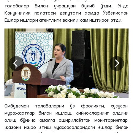
талабалар билан учрашуви бўлиб ўтди. Унда
Қонунчилик палатаси депутати ҳамда Ўзбекистон
Ёшлар ишлари агентлиги вакили ҳам иштирок этди.
Омбудсман талабаларни ўз фаолияти, хусусан,
мурожаатлар билан ишлаш, қийноқларнинг олдини
олиш бўйича амалга оширилаётган мониторинглар,
жазони ижро этиш муассасаларидаги ёшлар билан