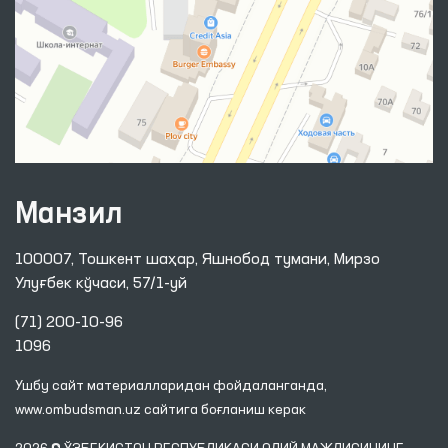
Манзил
100007, Тошкент шаҳар, Яшнобод тумани, Мирзо
Улуғбек кўчаси, 57/1-уй
(71) 200-10-96
1096
Ушбу сайт материалларидан фойдаланганда,
www.ombudsman.uz
сайтига боғланиш керак