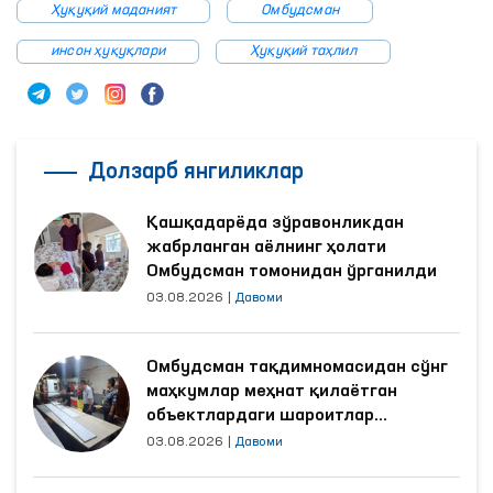
Ҳуқуқий маданият
Омбудсман
инсон ҳуқуқлари
Ҳуқуқий таҳлил
Долзарб янгиликлар
Қашқадарёда зўравонликдан
жабрланган аёлнинг ҳолати
Омбудсман томонидан ўрганилди
03.08.2026
|
Давоми
Омбудсман тақдимномасидан сўнг
маҳкумлар меҳнат қилаётган
объектлардаги шароитлар
яхшиланди
03.08.2026
|
Давоми