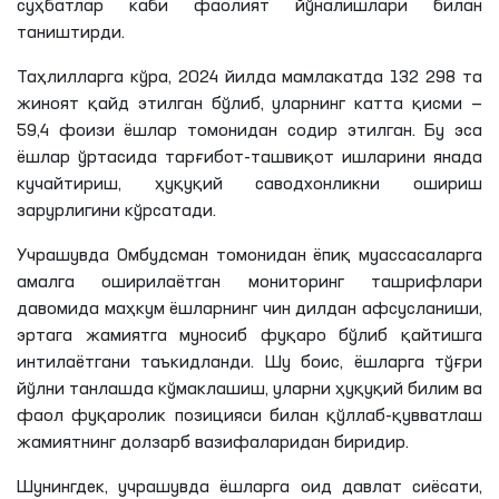
суҳбатлар каби фаолият йўналишлари билан
таништирди.
Таҳлилларга кўра
, 2024 йилда мамлакатда 132 298 та
жиноят қайд этилган бўлиб, уларнинг катта қисми —
59,4 фоизи ёшлар томонидан содир этилган. Бу эса
ёшлар ўртасида тарғибот-ташвиқот ишларини янада
кучайтириш, ҳуқуқий саводхонликни ошириш
зарурлигини кўрсатади.
Учрашувда Омбудсман томонидан ёпиқ муассасаларга
амалга оширилаётган мониторинг ташрифлари
давомида маҳкум ёшларнинг чин дилдан афсусланиши,
эртага жамиятга муносиб фуқаро бўлиб қайтишга
интилаётгани таъкидланди. Шу боис, ёшларга тўғри
йўлни танлашда кўмаклашиш, уларни ҳуқуқий билим ва
фаол фуқаролик позицияси билан қўллаб-қувватлаш
жамиятнинг долзарб вазифаларидан биридир.
Шунингдек, учрашувда ёшларга оид давлат сиёсати,