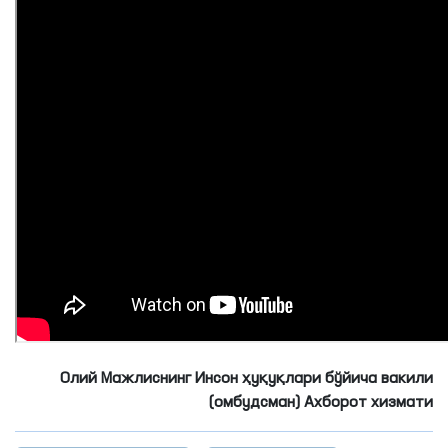
Олий Мажлиснинг Инсон ҳуқуқлари бўйича вакили
(омбудсман) Ахборот хизмати