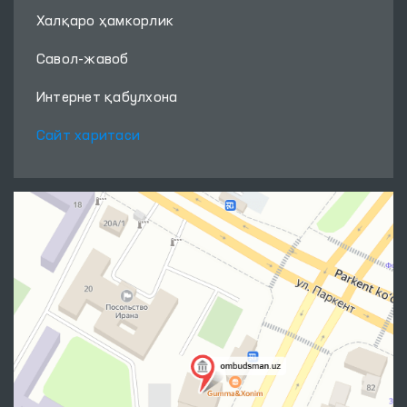
Халқаро ҳамкорлик
Савол-жавоб
Интернет қабулхона
Сайт харитаси