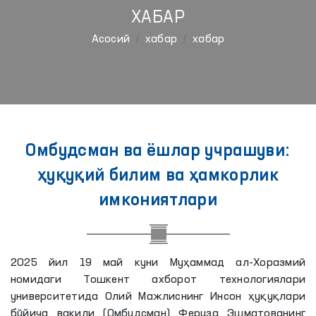
ХАБАР
Aсосий
хабар
хабар
Омбудсман ва ёшлар учрашуви:
ҳуқуқий билим ва ҳамкорлик
имкониятлари
2025 йил 19 май куни Муҳаммад ал-Хоразмий
номидаги Тошкент ахборот технологиялари
университетида Олий Мажлиснинг Инсон ҳуқуқлари
бўйича вакили (Омбудсман) Феруза Эшматованинг