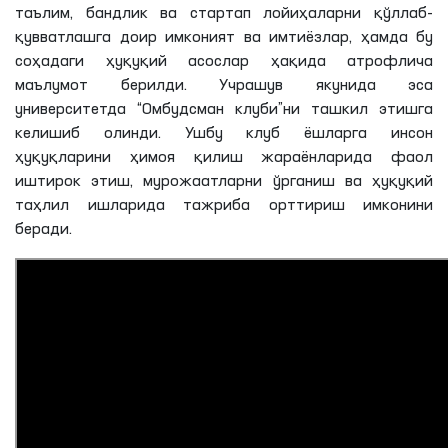
таълим, бандлик ва стартап лойиҳаларни қўллаб-
қувватлашга доир имконият ва имтиёзлар, ҳамда бу
соҳадаги ҳуқуқий асослар ҳақида атрофлича
маълумот берилди. Учрашув якунида эса
университетда “Омбудсман клуби”ни ташкил этишга
келишиб олинди. Ушбу клуб ёшларга инсон
ҳуқуқларини ҳимоя қилиш жараёнларида фаол
иштирок этиш, мурожаатларни ўрганиш ва ҳуқуқий
таҳлил ишларида тажриба орттириш имконини
беради.