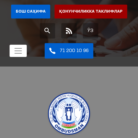
БОШ САҲИФА
ҚОНУНЧИЛИККА ТАКЛИФЛАР
ЎЗ
71 200 10 96