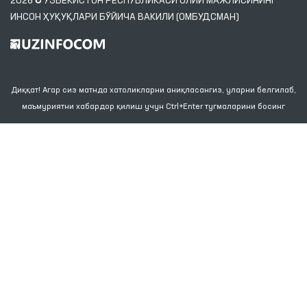
2026 © ЎЗБЕКИСТОН РЕСПУБЛИКАСИ ОЛИЙ МАЖЛИСИНИНГ
ИНСОН ҲУҚУҚЛАРИ БЎЙИЧА ВАКИЛИ (ОМБУДСМАН)
Диққат! Агар сиз матнда хатоликларни аниқласангиз, уларни белгилаб,
маъмуриятни хабардор қилиш учун Ctrl+Enter тугмаларини босинг