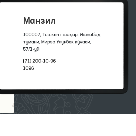
Манзил
100007, Тошкент шаҳар, Яшнобод
тумани, Мирзо Улуғбек кўчаси,
57/1-уй
(71) 200-10-96
1096