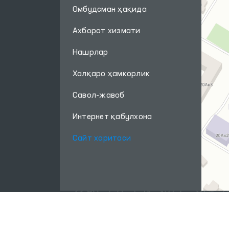
Омбудсман ҳақида
Ахборот хизмати
Нашрлар
Халқаро ҳамкорлик
Савол-жавоб
Интернет қабулхона
Сайт харитаси
Ушбу сайт материалларидан фойдаланганда,