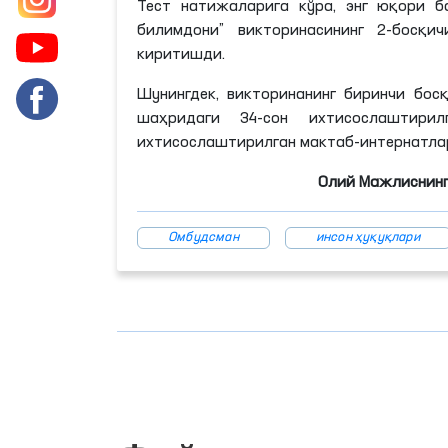
Тест натижаларига кўра, энг юқори б
билимдони” викторинасининг 2-босқ
киритишди.
Шунингдек, викторинанинг биринчи бос
шаҳридаги 34-сон ихтисослаштири
ихтисослаштирилган мактаб-интернатла
Олий Мажлиснинг
Омбудсман
инсон ҳуқуқлари