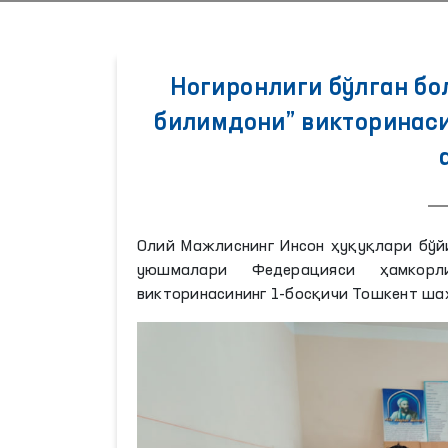
Ногиронлиги бўлган бо
билимдони” викторинас
Олий Мажлиснинг Инсон ҳуқуқлари бўй
уюшмалари Федерацияси ҳамкорли
викторинасининг 1-босқичи Тошкент ша