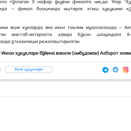
алл тўплаган 3 нафар ўқувчи финалга чиқди. Улар “Ҳу
ичида — финал босқичида иштирок этиш ҳуқуқини қў
қичи яқин кунларда яна икки таълим муассасасида — Ан
лган мактаб-интернати ҳамда Қўқон шаҳридаги 9-
рида ўтказилиши режалаштирилган.
 Инсон ҳуқуқлари бўйича вакили (омбудсман) Ахборот хизм
Бола ҳуқуқлари