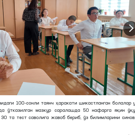
нидаги 100-сонли таянч ҳаракати шикастланган болалар 
ида ўтказилган мазкур саралашда 50 нафарга яқин ўқу
 30 та тест саволига жавоб бериб, ўз билимларини сино