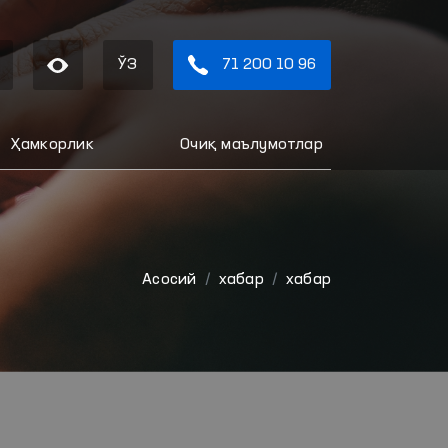
ЎЗ
71 200 10 96
Ҳамкорлик
Очиқ маълумотлар
Aсосий
хабар
хабар