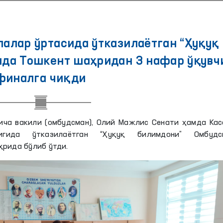
лалар ўртасида ўтказилаётган “Ҳуқуқ
ида Тошкент шаҳридан 3 нафар ўқувч
финалга чиқди
ича вакили (омбудсман), Олий Мажлис Сенати ҳамда Кас
гида ўтказилаётган “Ҳуқуқ билимдони” Омбудс
ҳрида бўлиб ўтди.