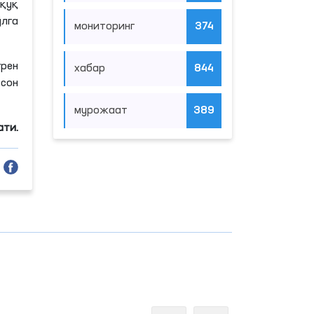
қуқ
лга
мониторинг
374
грен
хабар
844
сон
мурожаат
389
ати.