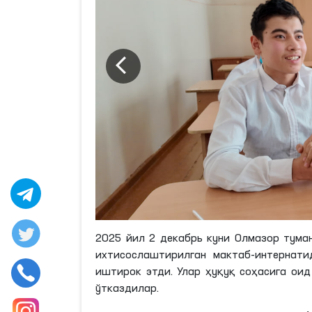
2025 йил 2 декабрь куни Олмазор тума
ихтисослаштирилган мактаб-интернат
иштирок этди. Улар ҳуқуқ соҳасига оид
ўтказдилар.