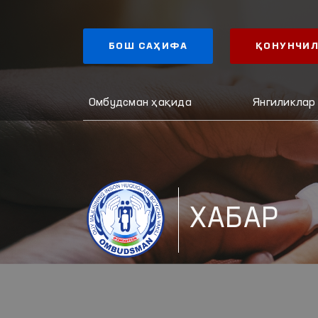
БОШ САҲИФА
ҚОНУНЧИЛ
Омбудсман ҳақида
Янгиликлар
ХАБАР