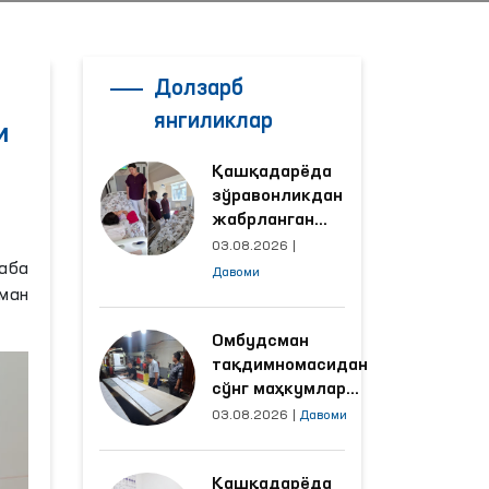
Долзарб
янгиликлар
и
Қашқадарёда
зўравонликдан
жабрланган
аёлнинг ҳолати
03.08.2026
|
Омбудсман
аба
Давоми
томонидан
ман
ўрганилди
Омбудсман
тақдимномасидан
сўнг маҳкумлар
меҳнат қилаётган
03.08.2026
|
Давоми
объектлардаги
шароитлар
Қашқадарёда
яхшиланди