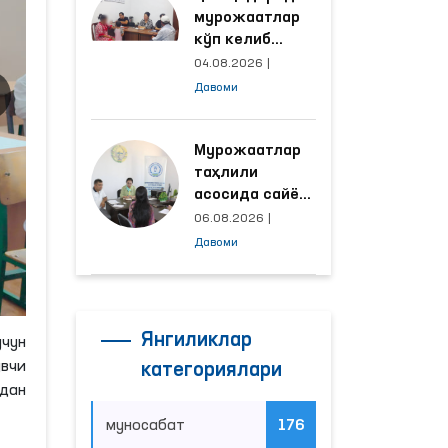
мурожаатлар
кўп келиб
тушаётган
04.08.2026
|
ҳудудлар
Давоми
билан
манзилли
ишлаш йўлга
Мурожаатлар
қўйилди
таҳлили
асосида сайёр
қабул
06.08.2026
|
ўтказиладиган
Давоми
маҳаллалар
танланмоқда
Янгиликлар
учун
вчи
категориялари
вдан
муносабат
176