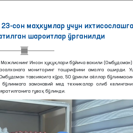
 23-сон маҳкумлар учун ихтисослашг
атилган шароитлар ўрганилди
й Мажлиснинг Инсон ҳуқуқлари бўйича вакили (Омбудсман)
касалхонага мониторинг ташрифини амалга оширди. У
Омбудсман тавсиясига кўра, 50 ўринли аёллар бўлинмаси
бўлинмага замонавий мед техникалар олиб келингани
яратилганига гувоҳ бўлинди.