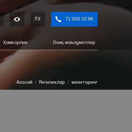
ЎЗ
71 200 10 96
Ҳамкорлик
Очиқ маълумотлар
Aсосий
Янгиликлар
мониторинг