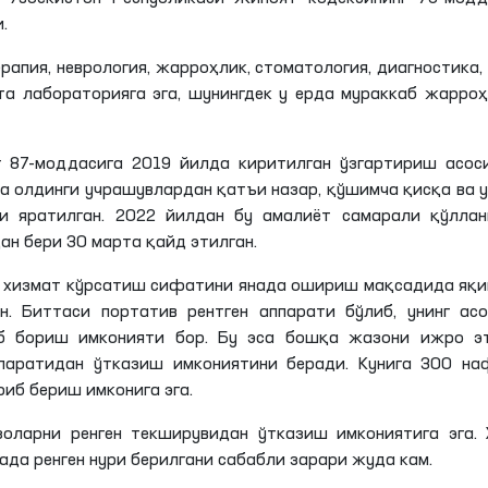
.
рапия, неврология, жарроҳлик, стоматология, диагностика,
та лабораторияга эга, шунингдек у ерда мураккаб жарро
 87-моддасига 2019 йилда киритилган ўзгартириш асос
а олдинги учрашувлардан қатъи назар, қўшимча қисқа ва 
и яратилган. 2022 йилдан бу амалиёт самарали қўллан
н бери 30 марта қайд этилган.
й хизмат кўрсатиш сифатини янада ошириш мақсадида яқ
н. Биттаси портатив рентген аппарати бўлиб, унинг ас
иб бориш имконияти бор. Бу эса бошқа жазони ижро э
ппаратидан ўтказиш имкониятини беради. Кунига 300 н
риб бериш имконига эга.
золарни ренген текширувидан ўтказиш имкониятига эга.
ада ренген нури берилгани сабабли зарари жуда кам.