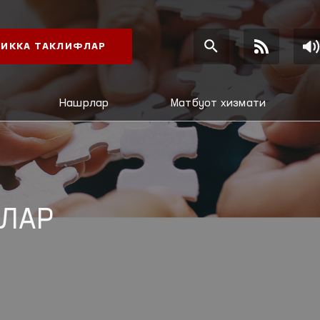
ИККА ТАКЛИФЛАР
Нашрлар
Матбуот хизмати
ЛАР