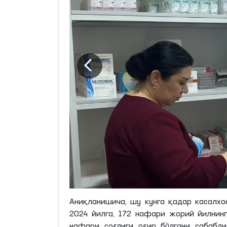
Аниқланишича, шу кунга қадар касалх
2024 йилга, 172 нафари жорий йилнинг
нафари соғлиги оғир бўлгани сабабли