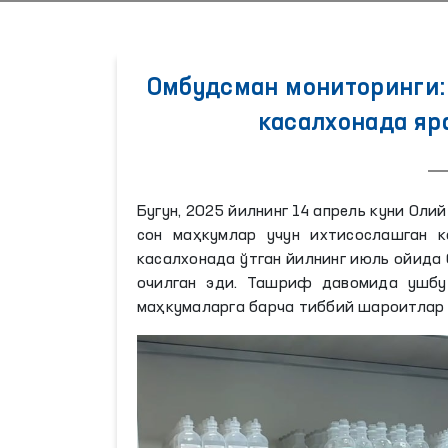
Омбудсман мониторинги:
касалхонада яр
Бугун, 2025 йилнинг 14 апрель куни Оли
сон маҳкумлар учун ихтисослашган 
касалхонада ўтган йилнинг июль ойида 
очилган эди. Ташриф давомида ушбу 
маҳкумаларга барча тиббий шароитлар 