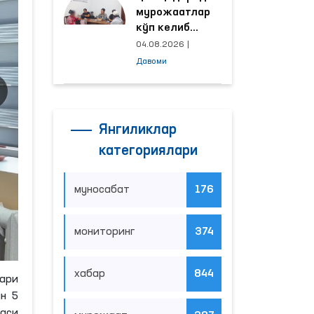
мурожаатлар
кўп келиб
тушаётган
04.08.2026
|
ҳудудлар
Давоми
билан
манзилли
ишлаш йўлга
қўйилди
Янгиликлар
категориялари
муносабат
176
мониторинг
374
хабар
844
ари
ан 5
аси