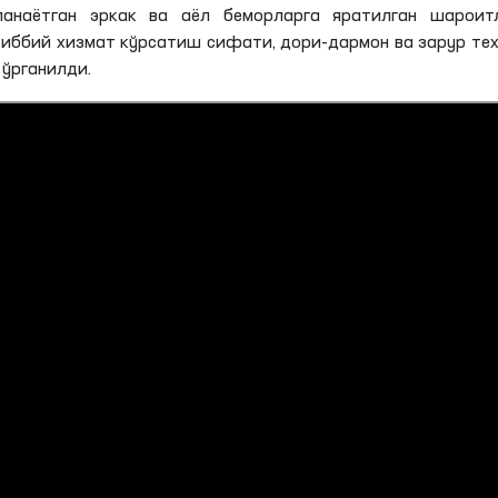
наётган эркак ва аёл беморларга яратилган шароитл
тиббий хизмат кўрсатиш сифати, дори-дармон ва зарур те
 ўрганилди.