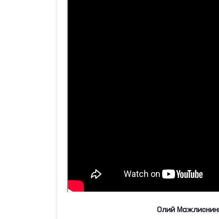
Олий Мажлиснинг