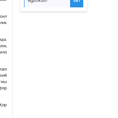
мурожаат
387
 сил
ҳлик
ида,
узоқ
ила
инда
осий
тиш
афар
 Ҳар