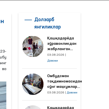
Долзарб
ан
янгиликлар
Қашқадарёда
зўравонликдан
жабрланган
 23-
аёлнинг ҳолати
03.08.2026
|
шбу
Омбудсман
Давоми
нинг
томонидан
 ва
ўрганилди
Омбудсман
тақдимномасидан
сўнг маҳкумлар
меҳнат қилаётган
03.08.2026
|
Давоми
объектлардаги
шароитлар
Қашқадарёда
яхшиланди