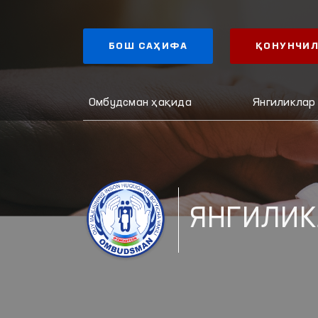
БОШ САҲИФА
ҚОНУНЧИЛ
Омбудсман ҳақида
Янгиликлар
ЯНГИЛИК