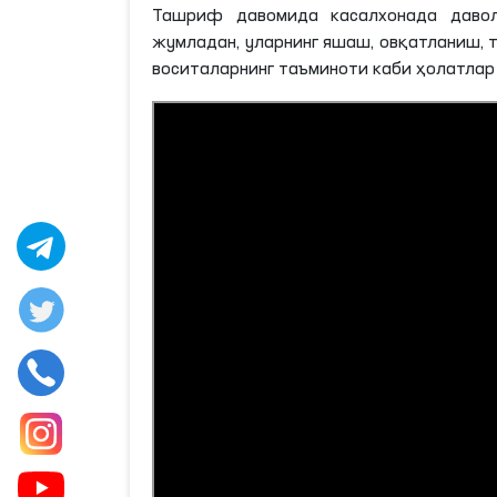
Ташриф давомида касалхонада давола
жумладан, уларнинг яшаш, овқатланиш, 
воситаларнинг таъминоти каби ҳолатлар