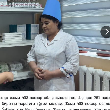
онада жами 433 нафар аёл даъволанган. Шундан 261 наф
 биринчи чорагига тўғри келади. Жами 433 нафар аёлд
 Ўзбекистон Республикаси Жиноят кодексининг 75-модд