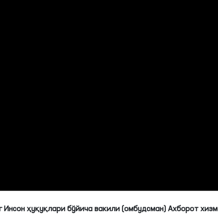
 Инсон ҳуқуқлари бўйича вакили (омбудсман) Ахборот хиз