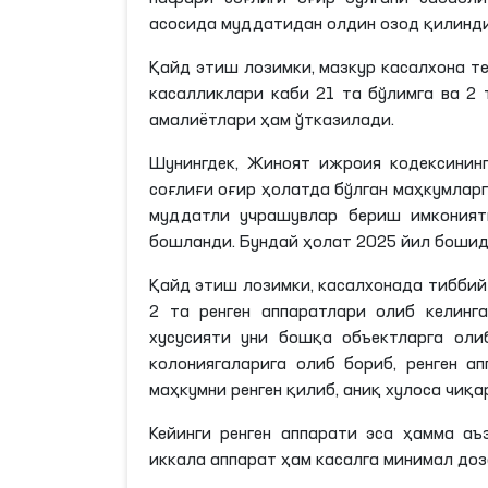
асосида муддатидан олдин озод қилинди
Қайд этиш лозимки, мазкур касалхона те
касалликлари каби 21 та бўлимга ва 2 
амалиётлари ҳам ўтказилади.
Шунингдек, Жиноят ижроия кодексининг
соғлиғи оғир ҳолатда бўлган маҳкумларг
муддатли учрашувлар бериш имконият
бошланди. Бундай ҳолат 2025 йил бошида
Қайд этиш лозимки, касалхонада тибби
2 та ренген аппаратлари олиб келинга
хусусияти уни бошқа объектларга ол
колониягаларига олиб бориб, ренген а
маҳкумни ренген қилиб, аниқ хулоса чиқа
Кейинги ренген аппарати эса ҳамма аъ
иккала аппарат ҳам касалга минимал доз