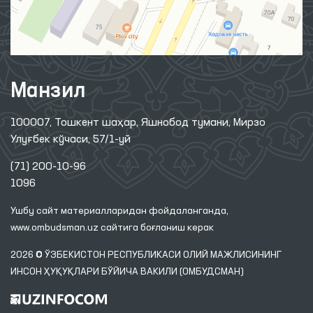
Манзил
100007, Тошкент шаҳар, Яшнобод тумани, Мирзо
Улуғбек кўчаси, 57/1-уй
(71) 200-10-96
1096
Ушбу сайт материалларидан фойдаланганда,
www.ombudsman.uz
сайтига боғланиш керак
2026 © ЎЗБЕКИСТОН РЕСПУБЛИКАСИ ОЛИЙ МАЖЛИСИНИНГ
ИНСОН ҲУҚУҚЛАРИ БЎЙИЧА ВАКИЛИ (ОМБУДСМАН)