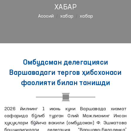
ХАБАР
Aсосий
хабар
хабар
Омбудсман делегацияси
Варшавадаги тергов ҳибсхонаси
фаолияти билан танишди
2026 йилнинг 1 июнь куни Варшавада хизмат
сафарида бўлиб турган Олий Мажлиснинг Инсон
ҳуқуқлари бўйича вакили (омбудсман) Ф. Эшматова
бошчилигидаги делегация “Варшава-Бялоленка”