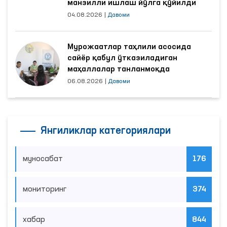
манзилли ишлаш йўлга қўйилди
04.08.2026
|
Давоми
Мурожаатлар таҳлили асосида
сайёр қабул ўтказиладиган
маҳаллалар танланмоқда
06.08.2026
|
Давоми
Янгиликлар категориялари
муносабат
176
мониторинг
374
хабар
844