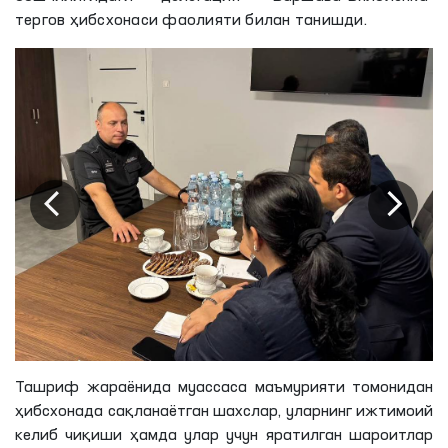
тергов ҳибсхонаси фаолияти билан танишди.
Ташриф жараёнида муассаса маъмурияти томонидан
ҳибсхонада сақланаётган шахслар, уларнинг ижтимоий
келиб чиқиши ҳамда улар учун яратилган шароитлар