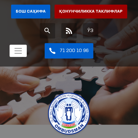
БОШ САҲИФА
ҚОНУНЧИЛИККА ТАКЛИФЛАР
ЎЗ
71 200 10 96