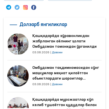
Долзарб янгиликлар
Қашқадарёда зўравонликдан
жабрланган аёлнинг ҳолати
Омбудсман томонидан ўрганилди
03.08.2026
|
Давоми
Омбудсман тақдимномасидан сўнг
маҳкумлар меҳнат қилаётган
объектлардаги шароитлар
яхшиланди
03.08.2026
|
Давоми
Қашқадарёда мурожаатлар кўп
келиб тушаётган ҳудудлар билан