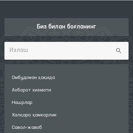
Биз билан боғланинг
Омбудсман ҳақида
Ахборот хизмати
Нашрлар
Халқаро ҳамкорлик
Савол-жавоб