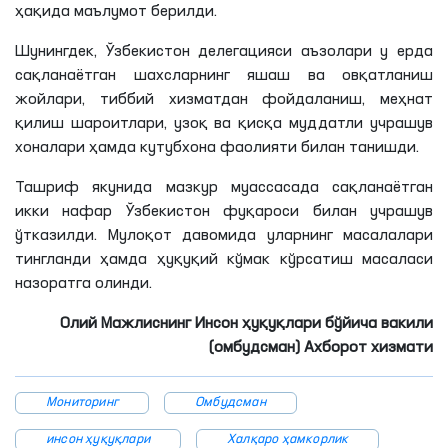
ҳақида маълумот берилди.
Шунингдек, Ўзбекистон делегацияси аъзолари у ерда
сақланаётган шахсларнинг яшаш ва овқатланиш
жойлари, тиббий хизматдан фойдаланиш, меҳнат
қилиш шароитлари, узоқ ва қисқа муддатли учрашув
хоналари ҳамда кутубхона фаолияти билан танишди.
Ташриф якунида мазкур муассасада сақланаётган
икки нафар Ўзбекистон фуқароси билан учрашув
ўтказилди. Мулоқот давомида уларнинг масалалари
тингланди ҳамда ҳуқуқий кўмак кўрсатиш масаласи
назоратга олинди.
Олий Мажлиснинг Инсон ҳуқуқлари бўйича вакили
(омбудсман) Ахборот хизмати
Мониторинг
Омбудсман
инсон ҳуқуқлари
Халқаро ҳамкорлик