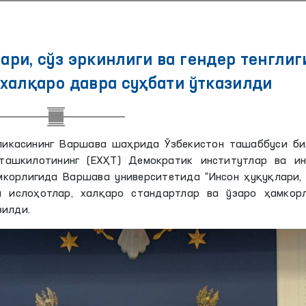
ри, сўз эркинлиги ва гендер тенглиг
халқаро давра суҳбати ўтказилди
ликасининг Варшава шаҳрида Ўзбекистон ташаббуси би
ташкилотининг (ЕХҲТ) Демократик институтлар ва ин
корлигида Варшава университетида “Инсон ҳуқуқлари, 
ий ислоҳотлар, халқаро стандартлар ва ўзаро ҳамкорл
зилди.