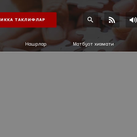
ИККА ТАКЛИФЛАР
Нашрлар
Матбуот хизмати