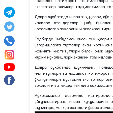
нодавлат нотижорат ташкилотлари, и
экспертлар, олимлар, тадқиқотчилар, т
Давра суҳбатида инсон ҳуқуқлари, сўз э
халқаро стандартлар, ушбу йўнали
ўртасидаги ҳамкорликни ривожлантириш
Тадбирда Омбудсман инсон ҳуқуқлари в
ўзгаришларга тўхталар экан, хотин-қи
жамияти институтлари билан очиқ мул
муҳим йўналишлари эканини таъкидлади
Давра суҳбатида шунинндек, Польш
институтлари ва нодавлат нотижорат 
ўқитувчилари, мустақил экспертлар, оли
эркинлиги ва гендер тенглиги соҳасида
Муҳокамалар давомида иштирокчил
уйғунлаштириш, инсон ҳуқуқларини
шунингдек, мазкур соҳадаги ўзаро ҳам