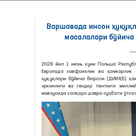
Варшавада инсон ҳуқуқла
масалалари бўйича 
2026 йил 1 июнь куни Польша Респуб
Европада хавфсизлик ва ҳамкорлик 
ҳуқуқлари бўйича бюроси (ДИИҲБ) ҳам
эркинлиги ва гендер тенглиги: милл
мавзусида халқаро давра суҳбати ўтка