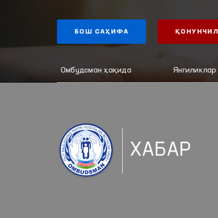
БОШ САҲИФА
ҚОНУНЧИЛ
Омбудсман ҳақида
Янгиликлар
ХАБАР