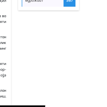
мурожаат
387
қил
а ва
яти
тган
олик
инг
яти
ор-
 сўз
лан
иш,