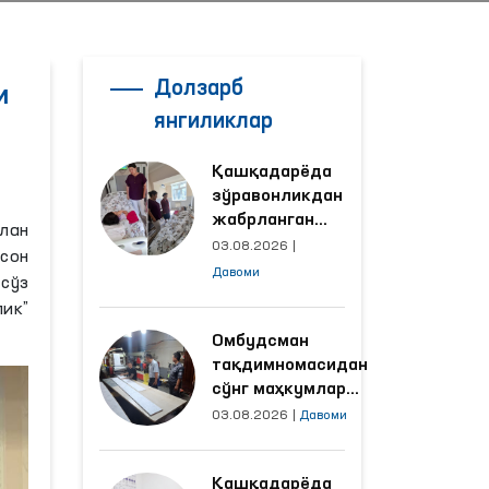
Долзарб
и
янгиликлар
Қашқадарёда
зўравонликдан
жабрланган
лан
аёлнинг ҳолати
03.08.2026
|
сон
Омбудсман
Давоми
сўз
томонидан
ик”
ўрганилди
Омбудсман
тақдимномасидан
сўнг маҳкумлар
меҳнат қилаётган
03.08.2026
|
Давоми
объектлардаги
шароитлар
Қашқадарёда
яхшиланди