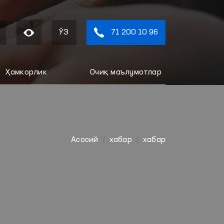
ЎЗ
71 200 10 96
Ҳамкорлик
Очиқ маълумотлар
Aсосий
хабар
хабар