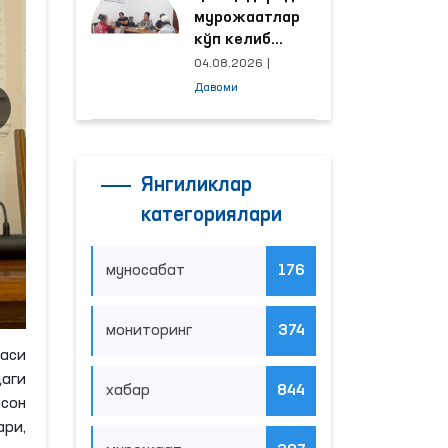
мурожаатлар
кўп келиб
тушаётган
04.08.2026
|
ҳудудлар
Давоми
билан
манзилли
ишлаш йўлга
қўйилди
Янгиликлар
категориялари
муносабат
176
мониторинг
374
аси
аги
хабар
844
сон
ри,