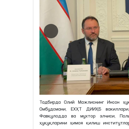
Тадбирда Олий Мажлиснинг Инсон ҳуқ
Омбудсмани, ЕХҲТ ДИИҲБ вакиллари,
Фавқулодда ва мухтор элчиси, Поль
ҳуқуқларини ҳимоя қилиш институтла