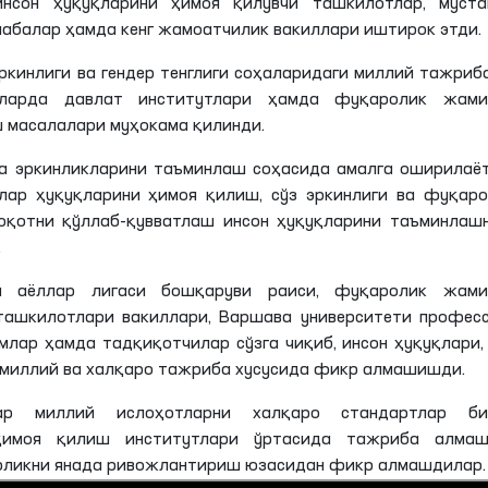
нсон ҳуқуқларини ҳимоя қилувчи ташкилотлар, муста
алабалар ҳамда кенг жамоатчилик вакиллари иштирок этди.
ркинлиги ва гендер тенглиги соҳаларидаги миллий тажриб
шларда давлат институтлари ҳамда фуқаролик жами
 масалалари муҳокама қилинди.
а эркинликларини таъминлаш соҳасида амалга оширилаё
злар ҳуқуқларини ҳимоя қилиш, сўз эркинлиги ва фуқар
оқотни қўллаб-қувватлаш инсон ҳуқуқларини таъминлашн
.
а аёллар лигаси бошқаруви раиси, фуқаролик жами
ташкилотлари вакиллари, Варшава университети професс
млар ҳамда тадқиқотчилар сўзга чиқиб, инсон ҳуқуқлари,
ги миллий ва халқаро тажриба хусусида фикр алмашишди.
ар миллий ислоҳотларни халқаро стандартлар би
 ҳимоя қилиш институтлари ўртасида тажриба алмаш
корликни янада ривожлантириш юзасидан фикр алмашдилар.