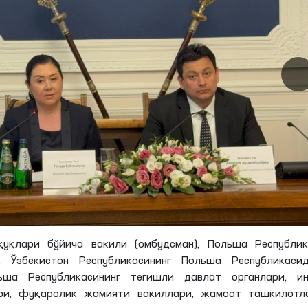
уқлари бўйича вакили (омбудсман), Польша Республик
 Ўзбекистон Республикасининг Польша Республикасид
ша Республикасининг тегишли давлат органлари, ин
ри, фуқаролик жамияти вакиллари, жамоат ташкилотла