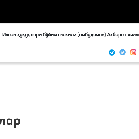
 Инсон ҳуқуқлари бўйича вакили (омбудсман) Ахборот хиз
лар