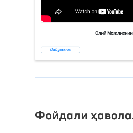
Олий Мажлиснинг
Омбудсман
Фойдали ҳавола