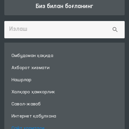
мурожаат
388
Фойдали ҳаволалар
ОЛИЙ МАЖЛИС
ИНТЕРАКТИВ
ҚОНУНЧИЛИК
ДАВЛАТ
ПАЛАТАСИ
ХИЗМАТЛАРИ
ЯГОНА ПОРТАЛИ
‹
›