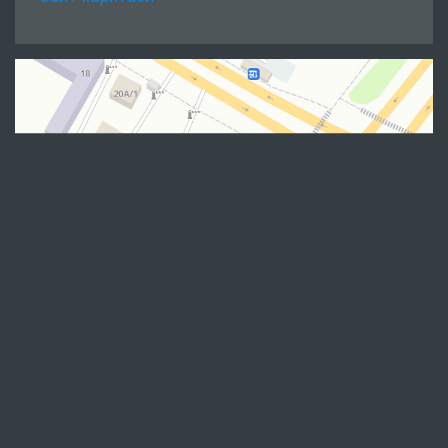
Биз билан боғланинг
Омбудсман ҳақида
Ахборот хизмати
Нашрлар
Халқаро ҳамкорлик
Савол-жавоб