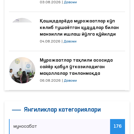
Долзарб янгиликлар
Қашқадарёда зўравонликдан
жабрланган аёлнинг ҳолати
Омбудсман томонидан ўрганилди
03.08.2026
|
Давоми
Омбудсман тақдимномасидан сўнг
маҳкумлар меҳнат қилаётган
объектлардаги шароитлар
яхшиланди
03.08.2026
|
Давоми
Қашқадарёда мурожаатлар кўп
келиб тушаётган ҳудудлар билан
манзилли ишлаш йўлга қўйилди
04.08.2026
|
Давоми