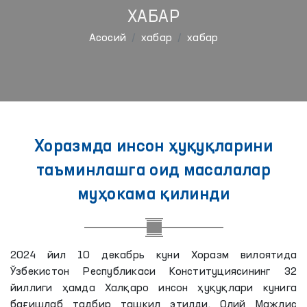
ХАБАР
Aсосий
хабар
хабар
Хоразмда инсон ҳуқуқларини
таъминлашга оид масалалар
муҳокама қилинди
2024 йил 10 декабрь куни Хоразм вилоятида
Ўзбекистон Республикаси Конституциясининг 32
йиллиги ҳамда Халқаро инсон ҳуқуқлари кунига
бағишлаб тадбир ташкил этилди. Олий Мажлис