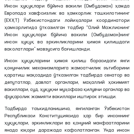
Инсон ҳуқуқлари бўйича вакили (Омбудсман) ҳамда
Европада хавфсизлик ва ҳамкорлик ташкилотининг
(ЕХҲТ) Ўзбекистондаги лойиҳалари координатори
ҳамкорлигида ўтказилган тадбир “Олий Мажлиснинг
Инсон ҳуқуқлари бўйича вакили (Омбудсман)нинг
инсон ҳуқуқ ва эркинликларини ҳимоя қилишдаги
ваколатлари” мавзусига бағишланди.