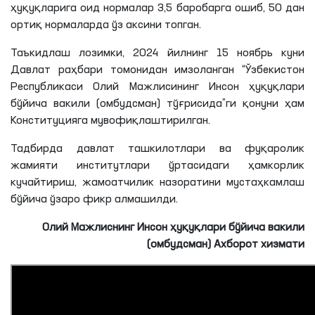
Инсон ҳуқуқларини ҳимоя қилиш борасидаги янги
қонунчилик механизмларига жамоатчилик эътиборини
қаратиш мақсадида ўтказилган тадбирда сенатор ва
депутатлар, давлат органлари, маҳаллий ҳокимият
вакиллари, суд, ҳуқуқни муҳофаза
қилувчи
органлар ва
фуқаролик жамияти вакиллари иштирок
этишди
.
Тадбирда таъкидланишича, янгиланган Ўзбекистон
Республикаси Конституциясида ҳар бир инсоннинг
ҳуқуқлари, эркинликлари ва қонуний манфаатларини
янада юқори даражада кафолатланган. Унда инсон
ҳуқуқларига оид нормалар 3,5 баробарга ошиб, 50 дан
ортиқ нормаларда ўз аксини топган.
Таъкидлаш
лозимки
, 2024 йилнинг 15 ноябрь куни
Давлат раҳбари томонидан имзоланган “Ўзбекистон
Республикаси Олий Мажлисининг Инсон ҳуқуқлари
бўйича вакили (омбудсман) тўғрисида”
ги
қонуни ҳам