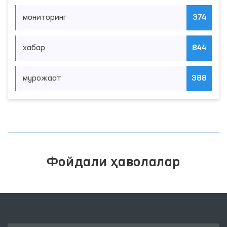
Мурожаатлар таҳлили асосида
сайёр қабул ўтказиладиган
маҳаллалар танланмоқда
06.08.2026
|
Давоми
Янгиликлар категориялари
муносабат
176
мониторинг
374
хабар
844