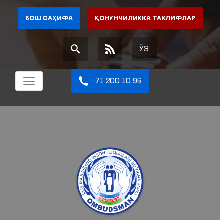
БОШ САҲИФА
ҚОНУНЧИЛИККА ТАКЛИФЛАР
ЎЗ
71 200 10 96