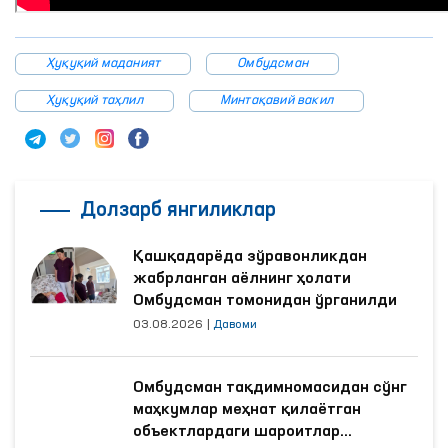
Ҳуқуқий маданият
Омбудсман
Ҳуқуқий таҳлил
Минтақавий вакил