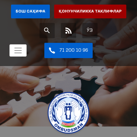
БОШ САҲИФА
ҚОНУНЧИЛИККА ТАКЛИФЛАР
ЎЗ
71 200 10 96