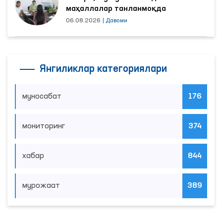
маҳаллалар танланмоқда
06.08.2026
|
Давоми
Янгиликлар категориялари
муносабат
176
мониторинг
374
хабар
844
мурожаат
389