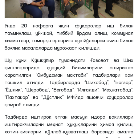
Унда 20 нафарга яқин фуқаролар иш билан
таъминлаш, уй-жой, тиббий ёрдам олиш, коммунал
хизматлар, томорқа ерларига сув йўлларни очиш билан
боғлиқ масалаларда мурожаат қилишди.
Шу куни Қўшкўпир туманидаги Ғазовот ва Ших
қишлоқларида ҳуқуқий билимларини оширишга
қаратилган “Омбудсман мактаби” тадбирлари ҳам
ташкил этилди. Тадбирларда “Шихобод”, “Богзор”,
“Ёшлик”, “Шеробод”, “Бегобод”, “Илгалди”, “Меҳнатобод”,
“Пахтакор” ва “Дўстлик” МФЙда яшовчи фуқаролар
қамраб олинди.
Тадбирда иштирок этган масъул идора вакиллари
иштирокчиларни меҳнат ҳуқуқларини ҳимоя қилиш,
хотин-қизларни қўллаб-қувватлаш борасида амалга