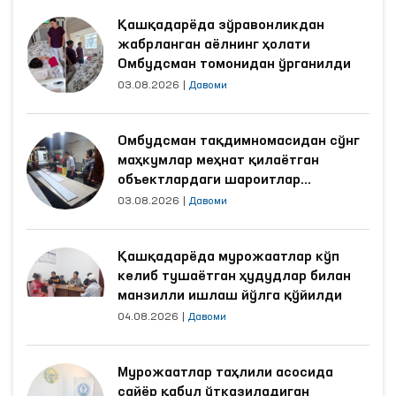
Қашқадарёда зўравонликдан
жабрланган аёлнинг ҳолати
Омбудсман томонидан ўрганилди
03.08.2026
|
Давоми
Омбудсман тақдимномасидан сўнг
маҳкумлар меҳнат қилаётган
объектлардаги шароитлар
яхшиланди
03.08.2026
|
Давоми
Қашқадарёда мурожаатлар кўп
келиб тушаётган ҳудудлар билан
манзилли ишлаш йўлга қўйилди
04.08.2026
|
Давоми
Мурожаатлар таҳлили асосида
сайёр қабул ўтказиладиган