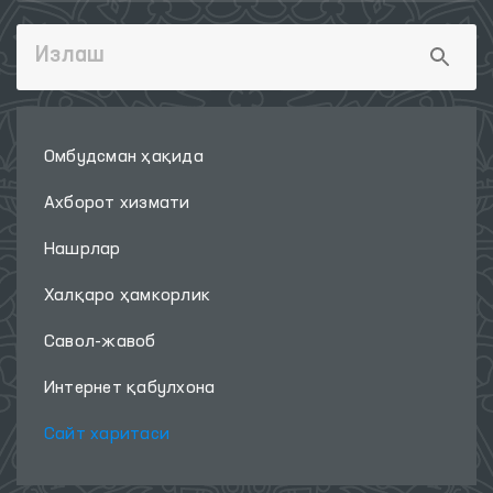
Омбудсман ҳақида
Ахборот хизмати
Нашрлар
Халқаро ҳамкорлик
Савол-жавоб
Интернет қабулхона
Сайт харитаси