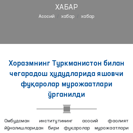
ХАБАР
Aсосий
хабар
хабар
Хоразмнинг Туркманистон билан
чегарадош ҳудудларида яшовчи
фуқаролар мурожаатлари
ўрганилди
Омбудсман институтининг асосий фаолият
йўналишларидан бири фуқаролар мурожаатлари