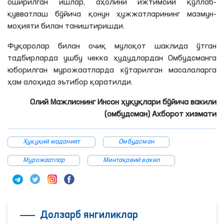
оширилган ишлар, аҳолини ижтимоий қўллаб-
қувватлаш бўйича қонун ҳужжатларининг мазмун-
моҳияти билан таништиришди.
Фуқаролар билан очиқ мулоқот шаклида ўтган
тадбирларда ушбу чекка ҳудудлардан Омбудсманга
юборилган мурожаатларда кўтарилган масалаларга
ҳам алоҳида эътибор қаратилди.
Олий Мажлиснинг Инсон ҳуқуқлари бўйича вакили
(омбудсман) Ахборот хизмати
Ҳуқуқий маданият
Омбудсман
Мурожаатлар
Минтақавий вакил
Долзарб янгиликлар