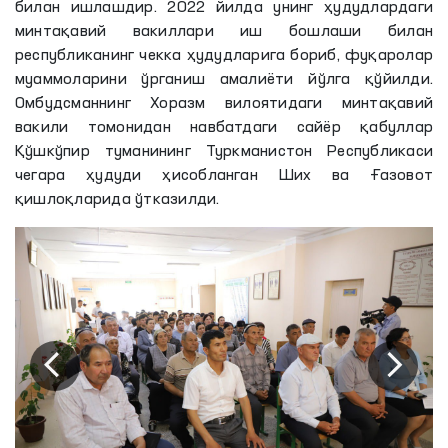
билан ишлашдир. 2022 йилда унинг ҳудудлардаги
минтақавий вакиллари иш бошлаши билан
республиканинг чекка ҳудудларига бориб, фуқаролар
муаммоларини ўрганиш амалиёти йўлга қўйилди.
Омбудсманнинг Хоразм вилоятидаги минтақавий
вакили томонидан навбатдаги сайёр қабуллар
Қўшкўпир туманининг Туркманистон Республикаси
чегара ҳудуди ҳисобланган Ших ва Ғазовот
қишлоқларида ўтказилди.