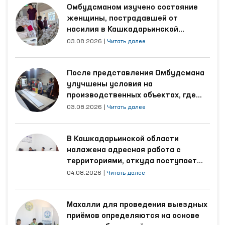
Омбудсманом изучено состояние
женщины, пострадавшей от
насилия в Кашкадарьинской
области
03.08.2026
|
Читать далее
После представления Омбудсмана
улучшены условия на
производственных объектах, где
трудятся осуждённые
03.08.2026
|
Читать далее
В Кашкадарьинской области
налажена адресная работа с
территориями, откуда поступает
наибольшее количество обращений
04.08.2026
|
Читать далее
Махалли для проведения выездных
приёмов определяются на основе