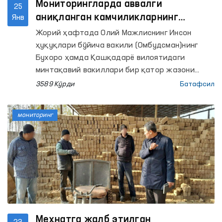
Мониторингларда аввалги
25
аниқланган камчиликларнинг
Янв
бартараф этилганлик ҳолатлари
Жорий ҳафтада Олий Мажлиснинг Инсон
ўрганилмоқда
ҳуқуқлари бўйича вакили (Омбудсман)нинг
Бухоро ҳамда Қашқадарё вилоятидаги
минтақавий вакиллари бир қатор жазони
ижро этиш муассасаларига мониторинг
3589 Кўрди
Батафсил
ташрифларини амалга оширишди.
мониторинг
Меҳнатга жалб этилган