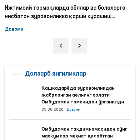
Ижтимоий тармоқларда аёллар ва болаларга
нисбатан зўравонликка қарши курашиш
механизмлари
Давоми
‹
›
Долзарб янгиликлар
Қашқадарёда зўравонликдан
жабрланган аёлнинг ҳолати
Омбудсман томонидан ўрганилди
03.08.2026
|
Давоми
Омбудсман тақдимномасидан сўнг
маҳкумлар меҳнат қилаётган