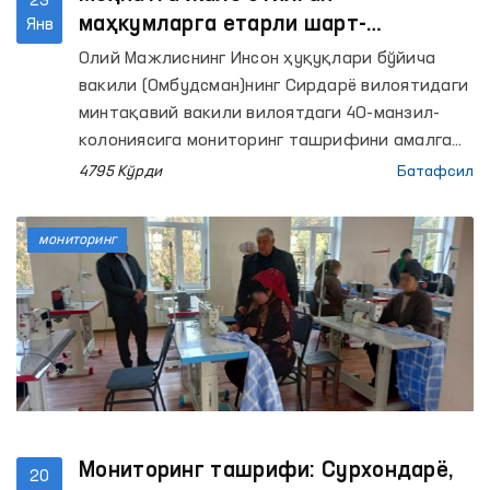
23
маҳкумларга етарли шарт-
Янв
шароитлар яратилмагани бўйича
Олий Мажлиснинг Инсон ҳуқуқлари бўйича
масъул ходимлар огоҳлантирилди -
вакили (Омбудсман)нинг Сирдарё вилоятидаги
Омбудсман
минтақавий вакили вилоятдаги 40-манзил-
колониясига мониторинг ташрифини амалга
ошириб, қатор камчиликларни аниқлаган эди.
4795 Кўрди
Батафсил
мониторинг
Мониторинг ташрифи: Сурхондарё,
20