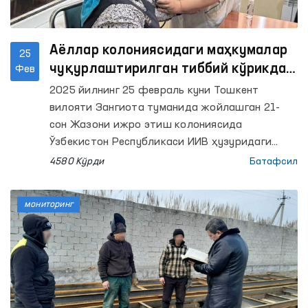
Аёллар колониясидаги маҳкумалар
25
чуқурлаштирилган тиббий кўрикдан
Фев
ўтказилди
2025 йилнинг 25 февраль куни Тошкент
вилояти Зангиота туманида жойлашган 21-
сон Жазони ижро этиш колониясида
Ўзбекистон Республикаси ИИВ ҳузуридаги
Жазони ижро этиш департаменти, Ўзбекистон
4580 Кўрди
Батафсил
Республикаси Соғликни сақлаш вазирлиги,
Олий Мажлиснинг Инсон ҳуқуқлари бўйича
мониторинг
вакили (омбудсман) ҳамда Оила ва хотин-
қизлар қўмитаси билан ҳамкорликда жазо
муддатини ўтаётган маҳкума аёллар учун
чуқурлаштирилган тиббий кўрик ташкил
этилди.