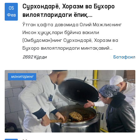
Сурхондарё, Хоразм ва Бухоро
05
вилоятларидаги ёпиқ
Фев
муассасаларга мониторинг
Ўтган ҳафта давомида Олий Мажлиснинг
ташрифлари ўтказилди
Инсон ҳуқуқлари бўйича вакили
(Омбудсман)нинг Сурхондарё, Хоразм ва
Бухоро вилоятларидаги минтақавий
вакиллари ҳаракатланиш эркинлиги чекланган
2692 Кўрди
Батафсил
шахслар сақланадиган муассасаларга
мониторинг ташрифларини амалга оширишди.
мониторинг