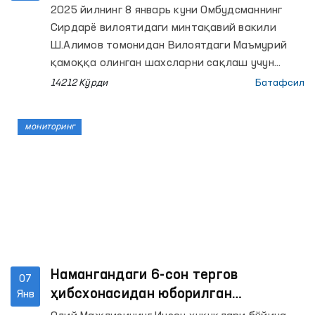
қолганлиги, шу билан бирга табиий ва сунъий
шароитлари ўрганилди ва
2025 йилнинг 8 январь куни Омбудсманнинг
ёруғлик тизими, санитария-гигиена ҳолати,
аниқланган камчиликлар бартараф
Сирдарё вилоятидаги минтақавий вакили
ҳаво алмаштириш тизими талаб даражасида
этилди
Ш.Алимов томонидан Вилоятдаги Маъмурий
эмаслиги каби қатор камчиликлар қайд
қамоққа олинган шахсларни сақлаш учун
этилди.
мўлжалланган Махсус қабулхонага мониторинг
14212 Кўрди
Батафсил
ташрифи амалга оширилган эди.
мониторинг
Намангандаги 6-сон тергов
07
ҳибсхонасидан юборилган
Янв
мурожаатлар ўрганилмоқда