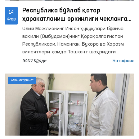
Республика бўйлаб қатор
14
ҳаракатланиш эркинлиги чекланган
Фев
ёпиқ муассасаларга мониторинг
Олий Мажлиснинг Инсон ҳуқуқлари бўйича
ташрифлари амалга оширилди
вакили (Омбудсман)нинг Қорақалпоғистон
Республикаси, Наманган, Бухоро ва Хоразм
вилоятлари ҳамда Тошкент шаҳридаги
минтақавий вакиллари бир қатор ёпиқ
3407 Кўрди
Батафсил
муассасаларга мониторинг ташрифларини
амалга оширишди.
мониторинг