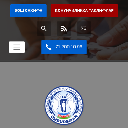
БОШ САҲИФА
ҚОНУНЧИЛИККА ТАКЛИФЛАР
ЎЗ
71 200 10 96