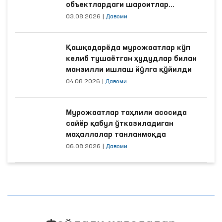
объектлардаги шароитлар
яхшиланди
03.08.2026
|
Давоми
Қашқадарёда мурожаатлар кўп
келиб тушаётган ҳудудлар билан
манзилли ишлаш йўлга қўйилди
04.08.2026
|
Давоми
Мурожаатлар таҳлили асосида
сайёр қабул ўтказиладиган
маҳаллалар танланмоқда
06.08.2026
|
Давоми