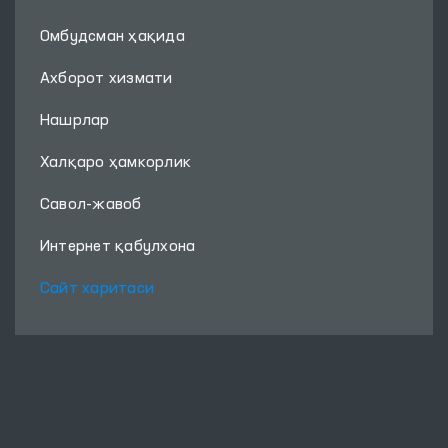
Омбудсман ҳақида
Ахборот хизмати
Нашрлар
Халқаро ҳамкорлик
Савол-жавоб
Интернет қабулхона
Сайт харитаси