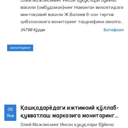
Олий Мажлисининг Инсон ҳуқуқлари бўйича
вакили (омбудсман)нинг Наманган вилоятидаги
минтақавий вакили Ж.Валиев 6-сон тергов
ҳибсхонасига мониторинг ташрифини амалга
оширди.
24798 Кўрди
Батафсил
мониторинг
Қашқадарёдаги ижтимоий қўллаб-
06
қувватлаш марказига мониторинг
Янв
ташрифи амалга оширилди
Олий Мажлиснинг Инсон ҳуқуқлари бўйича