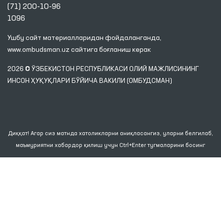
(71) 200-10-96
1096
Ушбу сайт материалларидан фойдаланганда,
www.ombudsman.uz
сайтига боғланиш керак
2026 © ЎЗБЕКИСТОН РЕСПУБЛИКАСИ ОЛИЙ МАЖЛИСИНИНГ
ИНСОН ҲУҚУҚЛАРИ БЎЙИЧА ВАКИЛИ (ОМБУДСМАН)
Диққат! Агар сиз матнда хатоликларни аниқласангиз, уларни белгилаб,
маъмуриятни хабардор қилиш учун Ctrl+Enter тугмаларини босинг