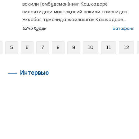
вакили (омбудсман)нинг Қашқадарё
вилоятидаги минтақавий вакили томонидан
Яккабоғ туманида жойлашган Қашқадарё
вилояти ижтимоий қўллаб-қувватлаш
2246 Кўрди
Батафсил
марказига мониторинг ташрифи амалга
оширилди. Унда жамоатчилик гуруҳи
revious
5
6
7
8
9
10
11
12
вакиллари ҳам иштирок этди.
Интервью