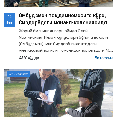
Омбудсман тақдимномасига кўра,
24
Сирдарёдаги манзил-колониясида
Фев
сақланаётган маҳкумларнинг
Жорий йилнинг январь ойида Олий
меҳнат шароитлари яхшиланди
Мажлиснинг Инсон ҳуқуқлари бўйича вакили
(Омбудсман)нинг Сирдарё вилоятидаги
минтақавий вакили томонидан вилоятдаги 40-
сон манзил-колониясига амалга оширилган
4310 Кўрди
Батафсил
мониторинг ташрифларида аниқланган
камчиликлар , жумладан, баъзи ишлаб
мониторинг
чиқариш объектларида маҳкумлар учун
ажратилган ювиниш хоналаридаги вазият,
овқатланиш шароитларининг санитария-
гигиена талабларига мувофиқлиги юзасидан
Омбудсман тақдимномаси киритилган эди.