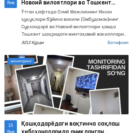
Навоий вилоятлари ва Тошкент
Янв
шаҳридаги колониялардаги
Ўтган ҳафтада Олий Мажлиснинг Инсон
шароитлар ўрганилди
ҳуқуқлари бўйича вакили (Омбудсман)нинг
Сурхондарё ва Навоий вилоятлари ҳамда
Тошкент шаҳридаги минтақавий вакилллари
қатор жазони ижро этиш муассасаларига
3212 Кўрди
Батафсил
мониторинг ташрифини амалга оширишди.
мониторинг
Қашқадарёдаги вақтинча сақлаш
15
ҳибсхоналарида аниқланган
Янв