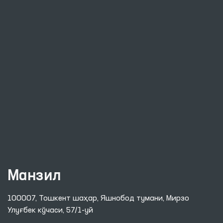
Манзил
100007, Тошкент шаҳар, Яшнобод тумани, Мирзо
Улуғбек кўчаси, 57/1-уй