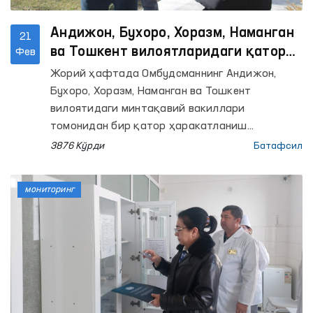
Андижон, Бухоро, Хоразм, Наманган
21
ва Тошкент вилоятларидаги қатор
Фев
пенитенциар муассасаларга
Жорий ҳафтада Омбудсманнинг Андижон,
мониторинг ташрифлари амалга
Бухоро, Хоразм, Наманган ва Тошкент
оширилди
вилоятидаги минтақавий вакиллари
томонидан бир қатор ҳаракатланиш
эркинлиги чекланган шахслар сақланадиган
3876 Кўрди
Батафсил
ёпиқ муассасаларга мониторинг ташрифлари
ўтказилди.
мониторинг