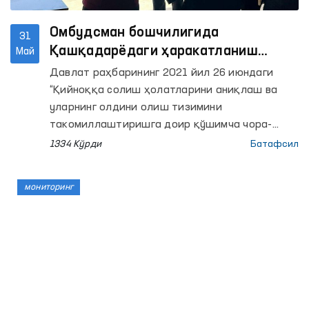
Омбудсман бошчилигида
31
Қашқадарёдаги ҳаракатланиш
Май
эркинлиги чекланган ёпиқ
Давлат раҳбарининг 2021 йил 26 июндаги
муассасалардаги шароитлар
“Қийноққа солиш ҳолатларини аниқлаш ва
ўрганилди
уларнинг олдини олиш тизимини
такомиллаштиришга доир қўшимча чора-
тадбирлар тўғрисида”ги Қарорида Олий
1334 Кўрди
Батафсил
Мажлиснинг Инсон ҳуқуқлари бўйича вакили
(омбудсман) қийноқларнинг олдини олиш
мониторинг
мақсадида Жамоатчилик вакиллари билан
биргаликда ҳаракатланиш эркинлиги
чекланган шахслар сақланадиган жойларга
мониторинг ташрифлари тизимини йўлга
қўйиш белгиланган.