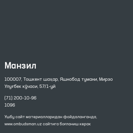
Манзил
100007, Тошкент шаҳар, Яшнобод тумани, Мирзо
Улуғбек кўчаси, 57/1-уй
(71) 200-10-96
1096
Ушбу сайт материалларидан фойдаланганда,
www.ombudsman.uz
сайтига боғланиш керак