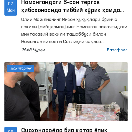
Намангандаги 6-сон тергов
07
ҳибсхонасида тиббий кўрик ҳамда
Май
сайёр қабул ташкил этилди
Олий Мажлиснинг Инсон ҳуқуқлари бўйича
вакили (омбудсман)нинг Наманган вилоятидаги
минтақавий вакили ташаббуси билан
Наманган вилояти Соғлиқни сақлаш
бошқармаси ҳамкорлигида Уйчи туманидаги
2848 Кўрди
Батафсил
6-сон тергов ҳибсхонасида сақланаётган
шахслар учун чуқурлаштирилган тиббий кўрик
мониторинг
ўтказилди.
Сурхондарёда бир қатор ёпиқ