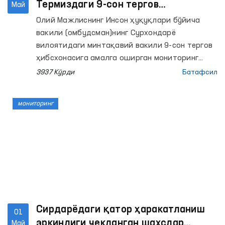
Термиздаги 9-сон тергов
Май
ҳибсхонасида сақланаётган
Олий Мажлиснинг Инсон ҳуқуқлари бўйича
шахслар учун ташкил этилди
вакили (омбудсман)нинг Сурхондарё
вилоятидаги минтақавий вакили 9-сон тергов
ҳибсхонасига амалга оширган мониторинг
ташрифларида маҳбуслардан соғлиги
3937 Кўрди
Батафсил
юзасидан мурожаатлар келиб тушган эди.
мониторинг
Сирдарёдаги қатор ҳаракатланиш
01
эркинлиги чекланган шахслар
Май