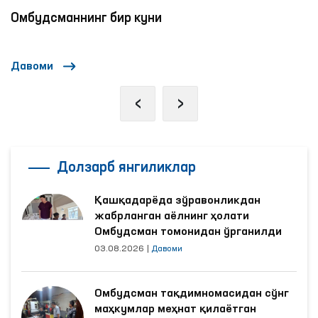
Омбудсманнинг бир куни
Давоми
‹
›
Долзарб янгиликлар
Қашқадарёда зўравонликдан
жабрланган аёлнинг ҳолати
Омбудсман томонидан ўрганилди
03.08.2026
|
Давоми
Омбудсман тақдимномасидан сўнг
маҳкумлар меҳнат қилаётган