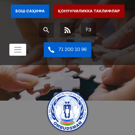
БОШ САҲИФА
ҚОНУНЧИЛИККА ТАКЛИФЛАР
ЎЗ
71 200 10 96