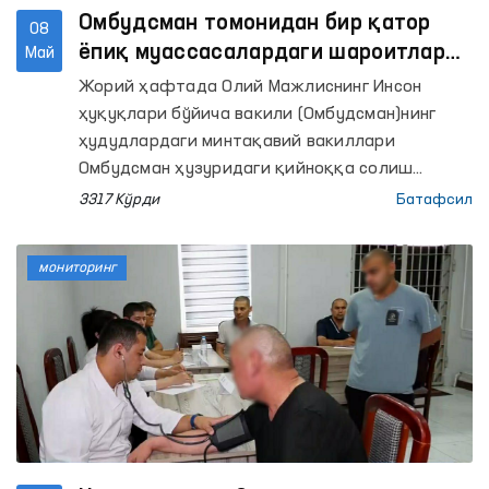
Омбудсман томонидан бир қатор
08
ёпиқ муассасалардаги шароитлар
Май
ўрганилди
Жорий ҳафтада Олий Мажлиснинг Инсон
ҳуқуқлари бўйича вакили (Омбудсман)нинг
ҳудудлардаги минтақавий вакиллари
Омбудсман ҳузуридаги қийноққа солиш
ҳолларининг олдини олиш бўйича
3317 Кўрди
Батафсил
Жамоатчилик гуруҳлари билан Бухоро,
Самарқанд, Сурхондарё, Андижон, Хоразм
мониторинг
вилоятлари ва Тошкент шаҳрида жойлашган
бир қатор ҳаракатланиш эркинлиги чекланган
шахслар сақланадиган ёпиқ муассасаларга
мониторинг ташрифларини амалга оширишди.