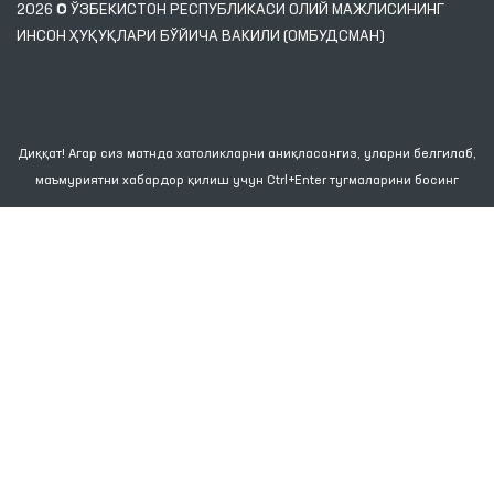
2026 © ЎЗБЕКИСТОН РЕСПУБЛИКАСИ ОЛИЙ МАЖЛИСИНИНГ
ИНСОН ҲУҚУҚЛАРИ БЎЙИЧА ВАКИЛИ (ОМБУДСМАН)
Диққат! Агар сиз матнда хатоликларни аниқласангиз, уларни белгилаб,
маъмуриятни хабардор қилиш учун Ctrl+Enter тугмаларини босинг