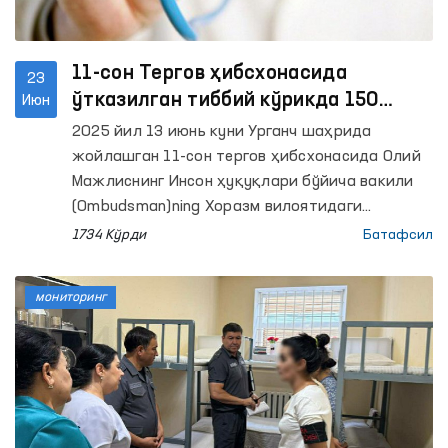
11-сон Тергов ҳибсхонасида
23
ўтказилган тиббий кўрикда 150
Июн
нафар шахсга тиббий муолажалар
2025 йил 13 июнь куни Урганч шаҳрида
буюрилди
жойлашган 11-сон тергов ҳибсхонасида Олий
Мажлиснинг Инсон ҳуқуқлари бўйича вакили
(Ombudsman)ning Хоразм вилоятидаги
минтақавий вакили ташаббуси билан, Вилоят
1734 Кўрди
Батафсил
Соғлиқни сақлаш бошқармаси ҳамкорлигида
тиббий кўрик ташкил этилди. Унда 150
мониторинг
нафарга яқин маҳбус қамраб олинди.