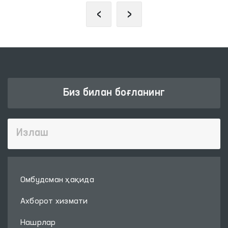
‹
›
Биз билан боғланинг
Омбудсман ҳақида
Ахборот хизмати