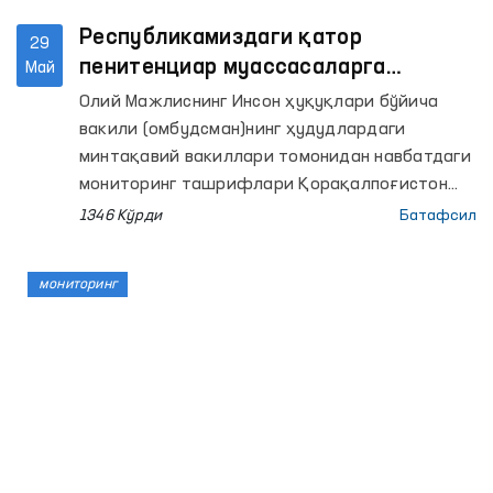
Республикамиздаги қатор
29
пенитенциар муассасаларга
Май
мониторинг ташрифлари давом
Олий Мажлиснинг Инсон ҳуқуқлари бўйича
этмоқда
вакили (омбудсман)нинг ҳудудлардаги
минтақавий вакиллари томонидан навбатдаги
мониторинг ташрифлари Қорақалпоғистон
Республикаси, Самарқанд, Сирдарё, Хоразм ва
1346 Кўрди
Батафсил
Бухоро вилоятларида жойлашган интернат
уйлари ҳамда бир қатор пенитенциар
мониторинг
муассасаларида ўтказилди.