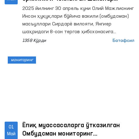
сақланадиган ёпиқ
2025 йилнинг 30 апрель куни Олий Мажлиснинг
муассасалардаги шароитлар
Инсон ҳуқуқлари бўйича вакили (омбудсман)
ўрганилди
масъуллари Сирдарё вилояти, Янгиер
шаҳридаги 8-сон тергов ҳибсхонасига
мониторинг ташрифи амалга оширилди.
1358 Кўрди
Батафсил
Ташриф давомида маҳкум ва маҳбусларга
яратилган шароитлар, жумладан, ошхона,
мониторинг
озиқ-овқат маҳсулотларини сақлаш ва
тиббий хизматдан фойдаланиш ҳолатлари
ҳамда хўжалик ишларига жалб этилган
маҳкумларнинг меҳнат шароитлари ўрганилди.
Ёпиқ муассасаларга ўтказилган
01
Омбудсман мониторинг
Май