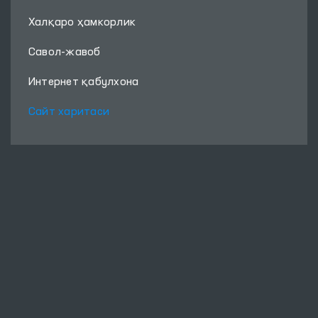
Нашрлар
Халқаро ҳамкорлик
Савол-жавоб
Интернет қабулхона
Сайт харитаси