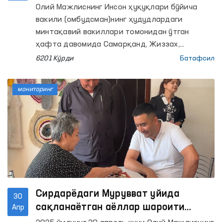
ташрифларида қандай камчиликлар
Олий Мажлиснинг Инсон ҳуқуқлари бўйича
аниқланди?
вакили (омбудсман)нинг ҳудудлардаги
минтақавий вакиллари томонидан ўтган
ҳафта давомида Самарқанд, Жиззах,
Андижон, Наманган, Хоразм ва Тошкент
6201 Кўрди
Батафсил
вилоятлари ҳамда Тошкент шаҳрида
жойлашган мажбурий даволаш ҳамда қатор
мониторинг
пенетенциар муассасаларга мониторинг
ташрифлари амалга оширилди.
Сирдарёдаги Мурувват уйида
30
сақланаётган аёллар шароити
Апр
ўрганилди