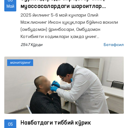
06
муассасалардаги шароитлар
Май
ўрганилди
2025 йилнинг 5-6 май кунлари Олий
Мажлиснинг Инсон ҳуқуқлари бўйича вакили
(омбудсман) ўринбосари, Омбудсман
Котибияти ходимлари ҳамда унинг
Сурхондарё вилоятидаги минтақавий вакили
2547 Кўрди
Батафсил
томонидан Сурхондарё вилоятидаги бир
қатор пенитенциар муассасаларига
мониторинг
мониторинг ташрифлари амалга оширилди.
Навбатдаги тиббий кўрик
05