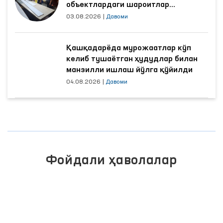
объектлардаги шароитлар
яхшиланди
03.08.2026
|
Давоми
Қашқадарёда мурожаатлар кўп
келиб тушаётган ҳудудлар билан
манзилли ишлаш йўлга қўйилди
04.08.2026
|
Давоми
Фойдали ҳаволалар
ЖАМОАВИЙ МУРОЖААТЛАР
ПОРТАЛИ