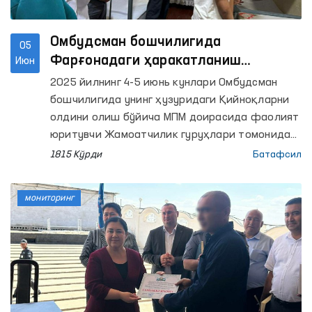
Омбудсман бошчилигида
05
Фарғонадаги ҳаракатланиш
Июн
эркинлиги чекланган шахслар
2025 йилнинг 4-5 июнь кунлари Омбудсман
сақланадиган ёпиқ
бошчилигида унинг ҳузуридаги Қийноқларни
муассасалардаги шароитлар
олдини олиш бўйича МПМ доирасида фаолият
ўрганилди
юритувчи Жамоатчилик гуруҳлари томонидан
Фарғонадаги қатор пенитенциар
1815 Кўрди
Батафсил
муассасаларга мониторинг ташрифлари
амалга оширилди.
мониторинг