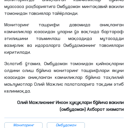
Мониторингда аниқланган камчиликлар бўйича
муассаса раҳбариятига Омбудсман минтақавий вакили
томонидан тавсиялар тайёрланди.
Мониторинг ташрифи давомида аниқланган
камчиликлар юзасидан уларни ўз вақтида бартараф
этилишини таъминлаш мақсадида мутасадди
вазирлик ва идораларга Омбудсманнинг тавсиялари
киритилади.
Эслатиб ўтамиз, Омбудсман томонидан қийноқларни
олдини олиш бўйича мониторинг ташрифлари якуни
юзасидан аниқланган камчиликлар бўйича таҳлилий
маълумотлар Олий Мажлис палаталарига тақдим этиб
келинмоқда.
Олий Мажлиснинг Инсон ҳуқуқлари бўйича вакили
(омбудсман) Ахборот хизмати
Мониторинг
Омбудсман