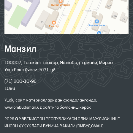
Манзил
100007, Тошкент шаҳар, Яшнобод тумани, Мирзо
Улуғбек кўчаси, 57/1-уй
(71) 200-10-96
1096
Ушбу сайт материалларидан фойдаланганда,
www.ombudsman.uz
сайтига боғланиш керак
2026 © ЎЗБЕКИСТОН РЕСПУБЛИКАСИ ОЛИЙ МАЖЛИСИНИНГ
ИНСОН ҲУҚУҚЛАРИ БЎЙИЧА ВАКИЛИ (ОМБУДСМАН)