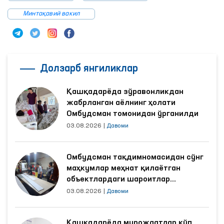
Минтақавий вакил
Долзарб янгиликлар
Қашқадарёда зўравонликдан
жабрланган аёлнинг ҳолати
Омбудсман томонидан ўрганилди
03.08.2026
|
Давоми
Омбудсман тақдимномасидан сўнг
маҳкумлар меҳнат қилаётган
объектлардаги шароитлар
яхшиланди
03.08.2026
|
Давоми
Қашқадарёда мурожаатлар кўп