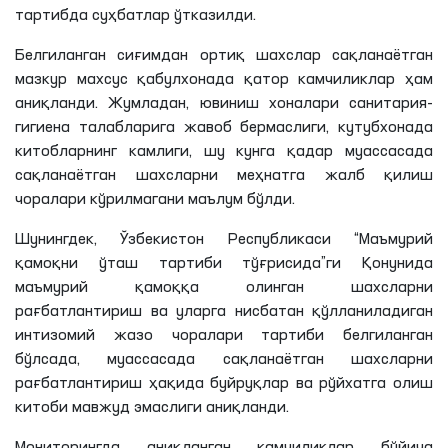
тартибда суҳбатлар ўтказилди.
Белгиланган сиғимдан ортиқ шахслар сақланаётган
мазкур махсус қабулхонада қатор камчиликлар ҳам
аниқланди. Жумладан, ювиниш хоналари санитария-
гигиена талабларига жавоб бермаслиги, кутубхонада
китобларнинг камлиги, шу кунга қадар муассасада
сақланаётган шахсларни меҳнатга жалб қилиш
чоралари кўрилмагани маълум бўлди.
Шунингдек, Ўзбекистон Республикаси “Маъмурий
қамоқни ўташ тартиби тўғрисида”
ги
Қонунида
маъмурий қамоққа олинган шахсларни
рағбатлантириш ва уларга нисбатан қўлланиладиган
интизомий жазо чоралари тартиби белгиланган
бўлсада, муассасада сақланаётган шахсларни
рағбатлантириш ҳақида буйруқлар ва рўйхатга олиш
китоби мавжуд эмаслиги аниқланди.