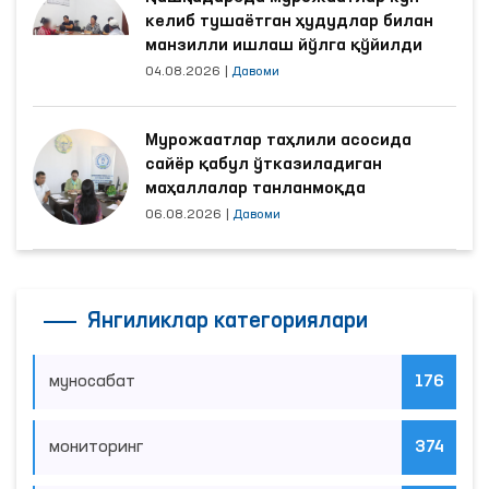
келиб тушаётган ҳудудлар билан
манзилли ишлаш йўлга қўйилди
04.08.2026
|
Давоми
Мурожаатлар таҳлили асосида
сайёр қабул ўтказиладиган
маҳаллалар танланмоқда
06.08.2026
|
Давоми
Янгиликлар категориялари
муносабат
176
мониторинг
374