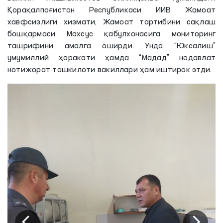
Қорақалпоғистон Республикаси ИИВ Жамоат
хавфсизлиги хизмати, Жамоат тартибини сақлаш
бошқармаси Махсус қабулхонасига мониторинг
ташрифини амалга оширди. Унда “Юксалиш”
умумиллий ҳаракати ҳамда “Мадад” нодавлат
нотижорат ташкилоти вакиллари ҳам иштирок этди.