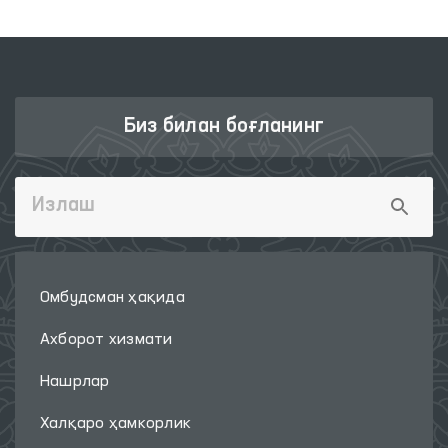
Биз билан боғланинг
Омбудсман ҳақида
Ахборот хизмати
Нашрлар
Халқаро ҳамкорлик