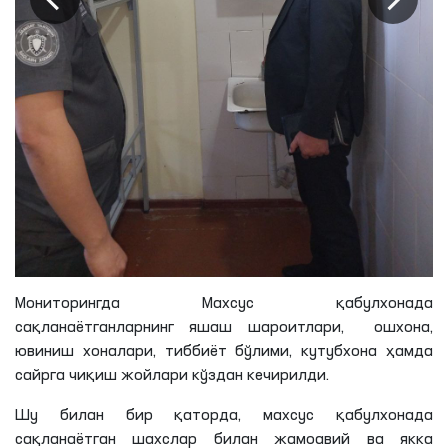
Мониторингда Махсус қабулхонада
сақланаётганларнинг яшаш шароитлари, ошхона,
ювиниш хоналари, тиббиёт бўлими, кутубхона ҳамда
сайрга чиқиш жойлари кўздан кечирилди.
Шу билан бир қаторда, махсус қабулхонада
сақланаётган шахслар билан жамоавий ва якка