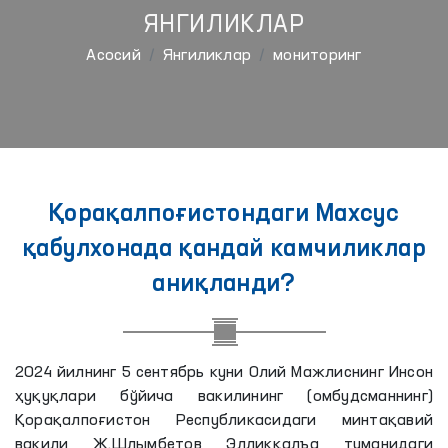
ЯНГИЛИКЛАР
Aсосий
Янгиликлар
мониторинг
Қорақалпоғистондаги Махсус
қабулхонада қандай камчиликлар
аниқланди?
2024 йилнинг 5 сентябрь куни Олий Мажлиснинг Инсон
ҳуқуқлари бўйича вакилининг (омбудсманнинг)
Қорақалпоғистон Республикасидаги минтақавий
вакили Ж.Шлымбетов Элликқалъа туманидаги