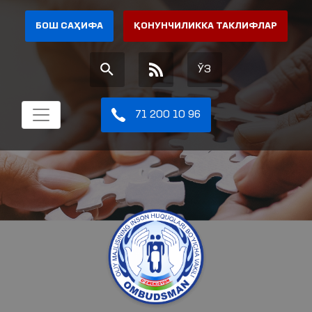
БОШ САҲИФА
ҚОНУНЧИЛИККА ТАКЛИФЛАР
ЎЗ
71 200 10 96