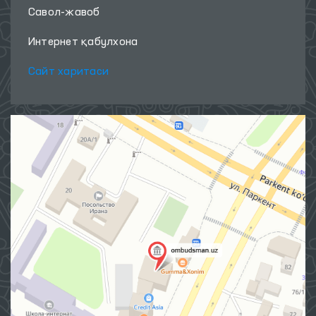
Савол-жавоб
Интернет қабулхона
Сайт харитаси