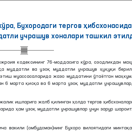
ўра, Бухородаги тергов ҳибсхонасида
датли учрашув хоналари ташкил этил
ижроия кодексининг 76-моддасига кўра, озодликдан маҳ
қа муддатли ва узоқ муддатли учрашув ҳуқуқи берилг
 этиш муассасаларида жазо муддатини ўтаётган маҳкум
н 6 марта қисқа ва 6 марта узоқ муддатли учрашувлар
жалик ишларига жалб қилинган ҳолда тергов ҳибсхонала
аларида ҳам узоқ муддатли учрашувлар учун зарур шарои
ича вакили (омбудсман)
нинг
Бухоро вилоятидаги минтақа