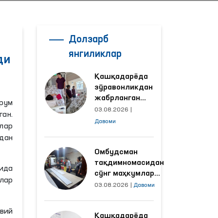
Долзарб
янгиликлар
ди
Қашқадарёда
зўравонликдан
жабрланган
рум
аёлнинг ҳолати
03.08.2026
|
ан.
Омбудсман
Давоми
лар
томонидан
дан
ўрганилди
Омбудсман
тақдимномасидан
рида
сўнг маҳкумлар
тлар
меҳнат қилаётган
03.08.2026
|
Давоми
объектлардаги
шароитлар
вий
Қашқадарёда
яхшиланди