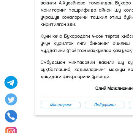
вакили А.
Хусейнова
томонидан Бухоро 
мониторинг ташрифида айнан шу ҳолат
учрашув хоналарини ташкил этиш бўйи
киритилган эди.
Куни кеча Бухородаги 4-сон тергов ҳиб
учун қурилган янги бинонинг очилиш
муддатини ўтаётган маҳкумлар ҳам узо
Омбудсман минтақавий вакили шу ку
суҳбатлашиб, ходимларнинг маҳкум в
ҳақидаги фикрларини ўрганди.
Олий Мажлиснинг
Мониторинг
Омбудсман