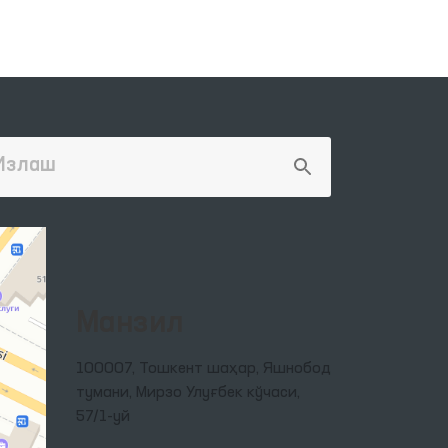
Манзил
100007, Тошкент шаҳар, Яшнобод
тумани, Мирзо Улуғбек кўчаси,
57/1-уй