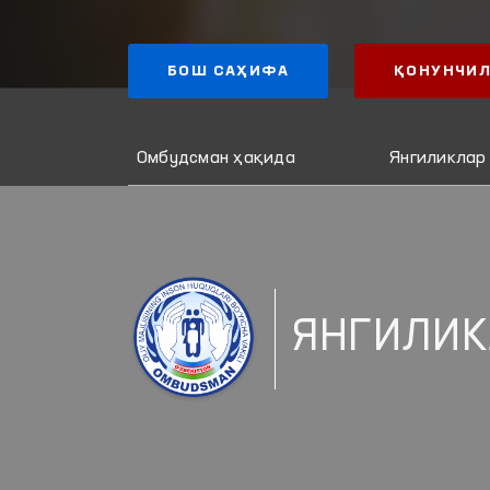
БОШ САҲИФА
ҚОНУНЧИЛ
Омбудсман ҳақида
Янгиликлар
ЯНГИЛИК