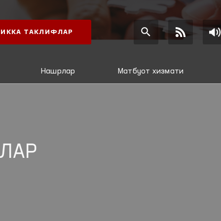
ИККА ТАКЛИФЛАР
Нашрлар
Матбуот хизмати
ЛАР