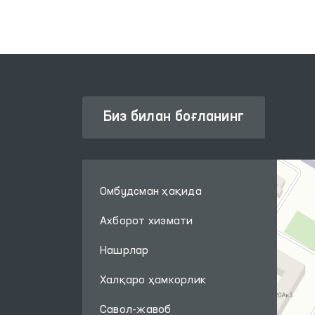
Биз билан боғланинг
Омбудсман ҳақида
Ахборот хизмати
Нашрлар
Халқаро ҳамкорлик
Савол-жавоб