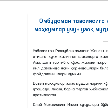
Омбудсман тавсиясига к
маҳкумлар учун узоқ муд
Ўзбекистон Республикасининг Жиноят-
этишга ҳукм қилинган шахсларга қис
Амалдаги тартибга кўра, жазони ижро
йил давомида яқин қариндошлари била
фойдаланишлари мумкин.
Баъзи маҳкумлар жазо муддатларини хў
ўташади. Лекин, барча тергов ҳибсхон
яратилмаган.
Олий Мажлиснинг Инсон ҳуқуқлари бўй