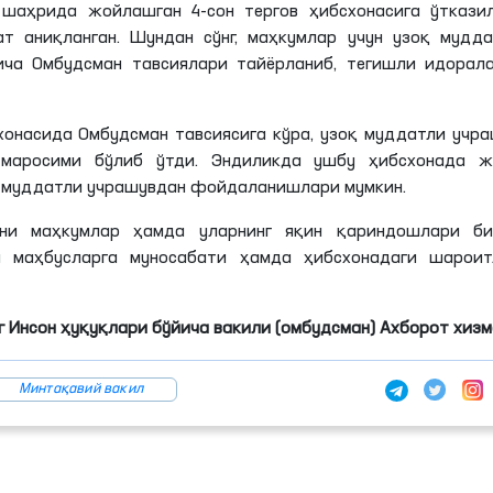
шаҳрида жойлашган 4-сон тергов ҳибсхонасига ўтказил
 аниқланган. Шундан сўнг, маҳкумлар учун узоқ мудда
ча Омбудсман тавсиялари тайёрланиб, тегишли идорала
схонасида Омбудсман тавсиясига кўра, узоқ муддатли учр
 маросими бўлиб ўтди. Эндиликда ушбу ҳибсхонада ж
қ муддатли учрашувдан фойдаланишлари мумкин.
ни маҳкумлар ҳамда уларнинг яқин қариндошлари би
а маҳбусларга муносабати ҳамда ҳибсхонадаги шароит
 Инсон ҳуқуқлари бўйича вакили (омбудсман) Ахборот хиз
Минтақавий вакил