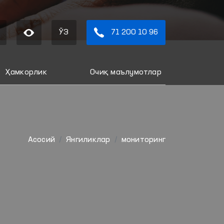
ЎЗ
71 200 10 96
Ҳамкорлик
Очиқ маълумотлар
Aсосий
Янгиликлар
мониторинг