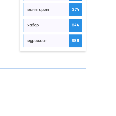
мониторинг
374
хабар
844
мурожаат
389