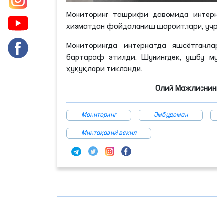
Мониторинг ташрифи давомида интерн
хизматдан фойдаланиш шароитлари, учр
Мониторингда интернатда яшаётганла
бартараф этилди. Шунингдек, ушбу м
ҳуқуқлари тикланди.
Олий Мажлиснинг
Мониторинг
Омбудсман
Минтақавий вакил