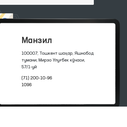
Манзил
100007, Тошкент шаҳар, Яшнобод
тумани, Мирзо Улуғбек кўчаси,
57/1-уй
(71) 200-10-96
1096