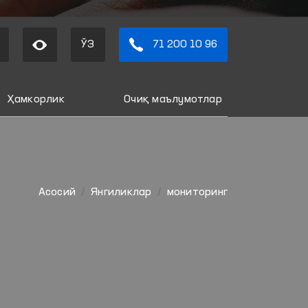
ЎЗ
71 200 10 96
Ҳамкорлик
Очиқ маълумотлар
Aсосий
Янгиликлар
мониторинг