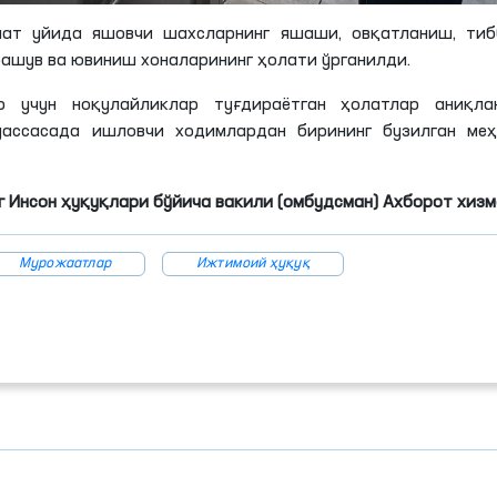
ат уйида яшовчи шахсларнинг яшаши, овқатланиш, тиб
ашув ва ювиниш хоналарининг ҳолати ўрганилди.
р учун ноқулайликлар туғдираётган ҳолатлар аниқлан
уассасада ишловчи ходимлардан бирининг бузилган меҳ
 Инсон ҳуқуқлари бўйича вакили (омбудсман) Ахборот хиз
Мурожаатлар
Ижтимоий ҳуқуқ