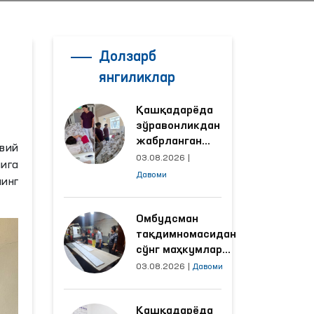
Долзарб
янгиликлар
Қашқадарёда
зўравонликдан
жабрланган
авий
аёлнинг ҳолати
03.08.2026
|
ига
Омбудсман
Давоми
инг
томонидан
ўрганилди
Омбудсман
тақдимномасидан
сўнг маҳкумлар
меҳнат қилаётган
03.08.2026
|
Давоми
объектлардаги
шароитлар
Қашқадарёда
яхшиланди