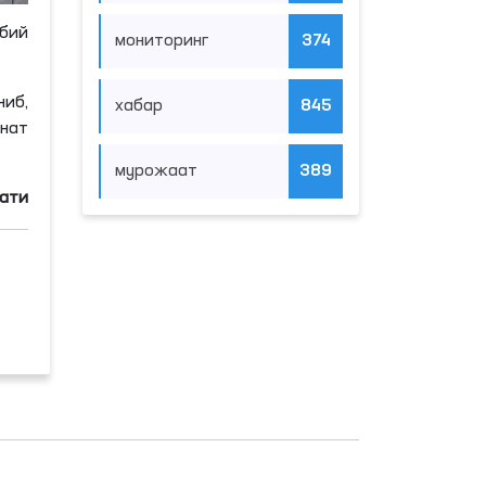
бий
мониторинг
374
иб,
хабар
845
нат
мурожаат
389
мати