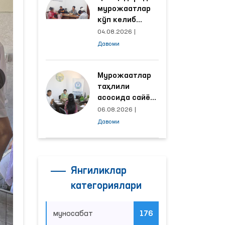
мурожаатлар
кўп келиб
тушаётган
04.08.2026
|
ҳудудлар
Давоми
билан
манзилли
ишлаш йўлга
Мурожаатлар
қўйилди
таҳлили
асосида сайёр
қабул
06.08.2026
|
ўтказиладиган
Давоми
маҳаллалар
танланмоқда
Янгиликлар
категориялари
муносабат
176