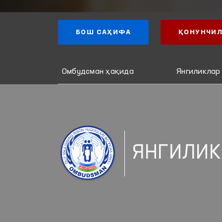
БОШ САҲИФА
ҚОНУНЧИЛ
Омбудсман ҳақида
Янгиликлар
ЯНГИЛИК