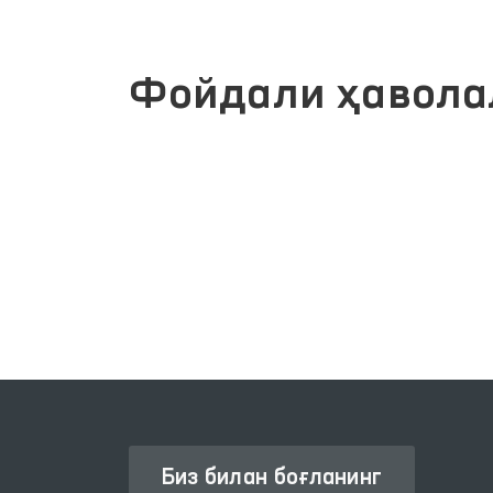
Фойдали ҳавола
Й
ОЛИЙ МАЖЛИС ҚОНУНЧИЛИК
ПАЛАТАСИ
Биз билан боғланинг