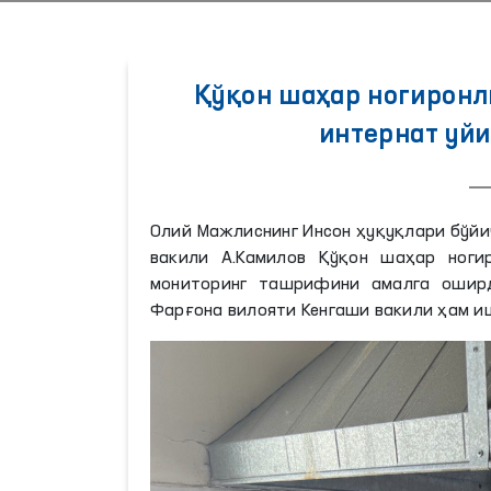
Қўқон шаҳар ногиронли
интернат уй
Олий Мажлиснинг Инсон ҳуқуқлари бўйи
вакили А.Камилов Қўқон шаҳар ногир
мониторинг ташрифини амалга оширд
Фарғона вилояти Кенгаши вакили ҳам и