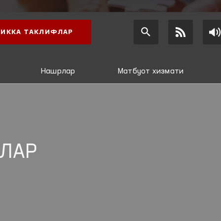
ИККА ТАКЛИФЛАР
Нашрлар
Матбуот хизмати
ЛАР