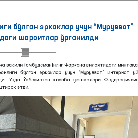
ги бўлган эркаклар учун “Мурувват”
идаги шароитлар ўрганилди
ча вакили (омбудсман)нинг Фарғона вилоятидаги минтақ
онлиги бўлган эркаклар учун “Мурувват” интернат уй
и. Унда Ўзбекистон касаба уюшмалари Федерациясин
штирок этди.