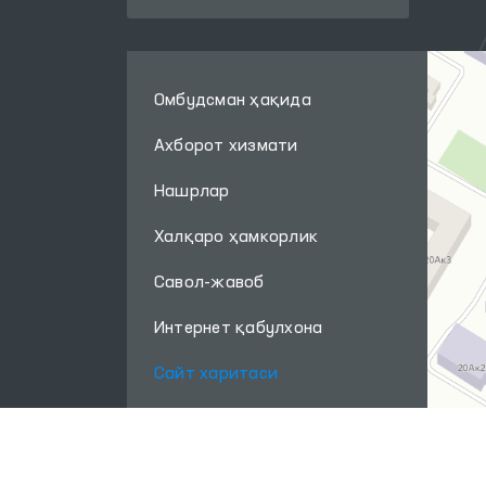
Омбудсман ҳақида
Ахборот хизмати
Нашрлар
Халқаро ҳамкорлик
Савол-жавоб
Интернет қабулхона
Сайт харитаси