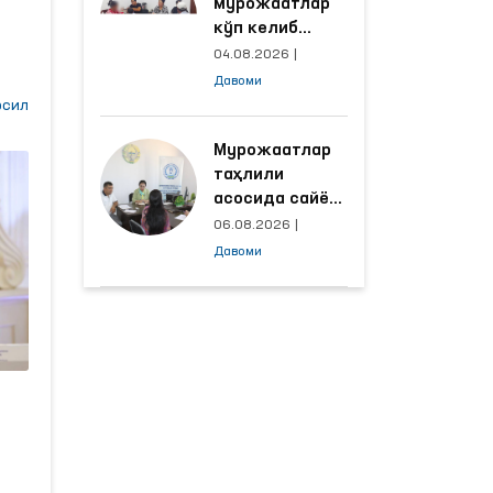
мурожаатлар
кўп келиб
тушаётган
04.08.2026
|
ҳудудлар
Давоми
билан
б
сил
манзилли
нди
ишлаш йўлга
Мурожаатлар
қўйилди
таҳлили
асосида сайёр
и.
қабул
06.08.2026
|
ўтказиладиган
Давоми
маҳаллалар
сон
танланмоқда
ра