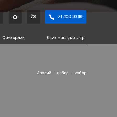
ЎЗ
71 200 10 96
Ҳамкорлик
Очиқ маълумотлар
Aсосий
хабар
хабар