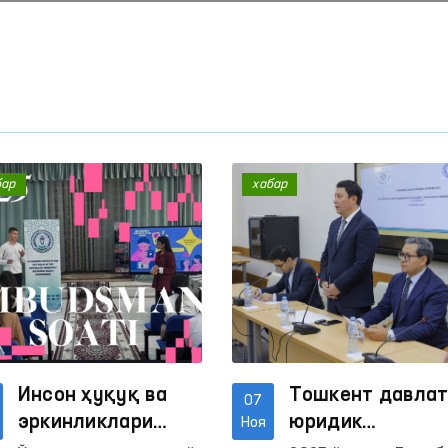
бар
хабар
“Омбудсман соати”: инсон
Ижтимоий тармоқлар
ҳуқуқлари бўйича
аёллар ва болаларга
интерактив дарслар
нисбатан зўравонлик
Давоми
Давоми
ўтказилмоқда
қарши курашиш
Инсон ҳуқуқ ва
Тошкент давла
07
механизмлари
эркинликлари
юридик
Ноя