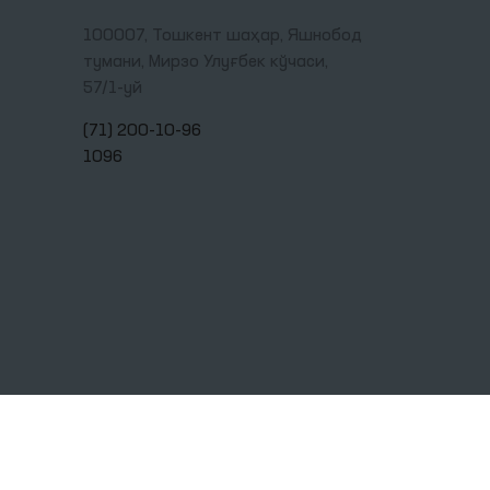
100007, Тошкент шаҳар, Яшнобод
тумани, Мирзо Улуғбек кўчаси,
57/1-уй
(71) 200-10-96
1096