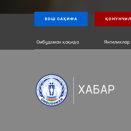
БОШ САҲИФА
ҚОНУНЧИЛ
Омбудсман ҳақида
Янгиликлар
ХАБАР