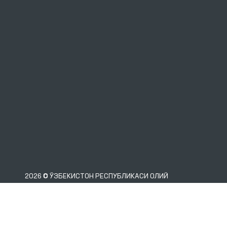
2026 © ЎЗБЕКИСТОН РЕСПУБЛИКАСИ ОЛИЙ
МАЖЛИСИНИНГ ИНСОН ҲУҚУҚЛАРИ БЎЙИЧА ВАКИЛИ
(ОМБУДСМАН)