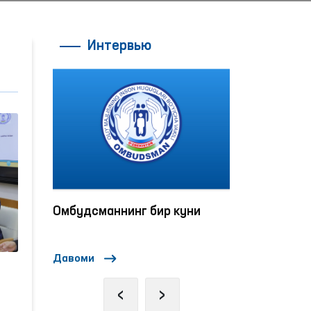
Интервью
да
Омбудсманнинг бир куни
“Омбудсман 
ҳуқуқлари 
ка
интерактив 
Давоми
Давоми
ўтказилмоқ
т
‹
›