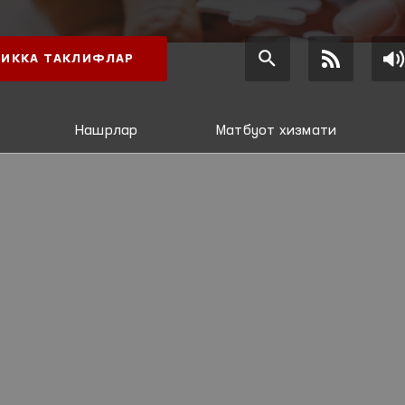
ИККА ТАКЛИФЛАР
Нашрлар
Матбуот хизмати