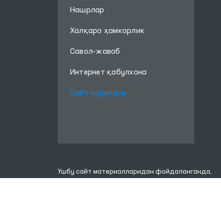
Нашрлар
Халқаро ҳамкорлик
Савол-жавоб
Интернет қабулхона
Сайт харитаси
Ушбу сайт материалларидан фойдаланганда,
www.ombudsman.uz
сайтига боғланиш керак