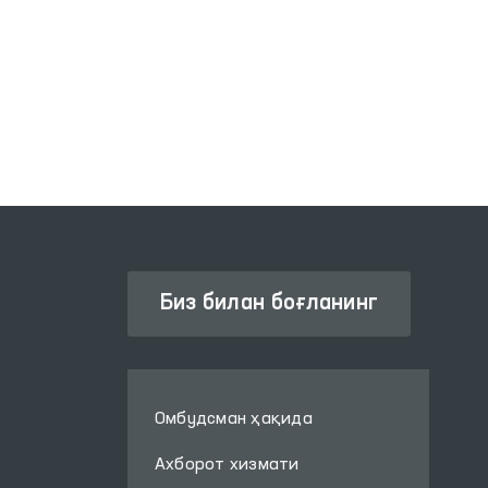
ЖАМОАВИЙ МУРОЖААТЛАР
ИЗМАТЛАРИ
ПОРТАЛИ
Биз билан боғланинг
Омбудсман ҳақида
Ахборот хизмати