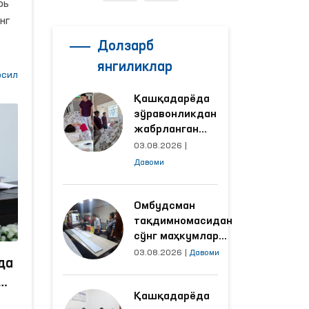
а
рь
нг
Долзарб
н
янгиликлар
 ва
сил
Қашқадарёда
ти
зўравонликдан
ера
жабрланган
аёлнинг ҳолати
03.08.2026
|
иқ
Омбудсман
Давоми
томонидан
ўрганилди
Омбудсман
тақдимномасидан
аги
сўнг маҳкумлар
меҳнат қилаётган
03.08.2026
|
Давоми
да
объектлардаги
шароитлар
Қашқадарёда
яхшиланди
 ва