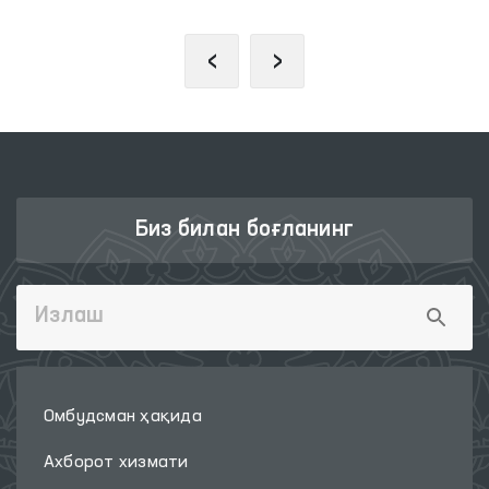
‹
›
Биз билан боғланинг
Омбудсман ҳақида
Ахборот хизмати