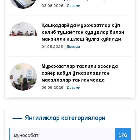
яхшиланди
03.08.2026
|
Давоми
Қашқадарёда мурожаатлар кўп
келиб тушаётган ҳудудлар билан
манзилли ишлаш йўлга қўйилди
04.08.2026
|
Давоми
Мурожаатлар таҳлили асосида
сайёр қабул ўтказиладиган
маҳаллалар танланмоқда
06.08.2026
|
Давоми
Янгиликлар категориялари
муносабат
176