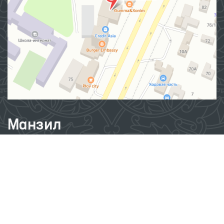
Манзил
100007, Тошкент шаҳар, Яшнобод тумани, Мирзо
Улуғбек кўчаси, 57/1-уй
(71) 200-10-96
1096
Ушбу сайт материалларидан фойдаланганда,
www.ombudsman.uz
сайтига боғланиш керак