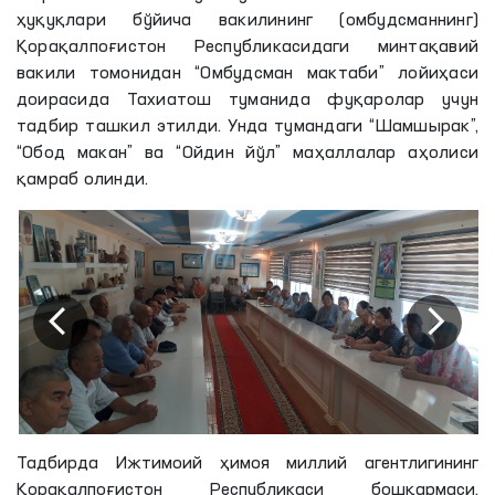
ҳуқуқлари бўйича вакилининг (омбудсманнинг)
Қорақалпоғистон Республикасидаги минтақавий
вакили томонидан “Омбудсман мактаби” лойиҳаси
доирасида Тахиатош туманида фуқаролар учун
тадбир ташкил этилди. Унда тумандаги “Шамшырак”,
“Обод макан” ва “Ойдин йўл” маҳаллалар аҳолиси
қамраб олинди.
Тадбирда Ижтимоий ҳимоя миллий агентлигининг
Қорақалпоғистон Республикаси бошқармаси,