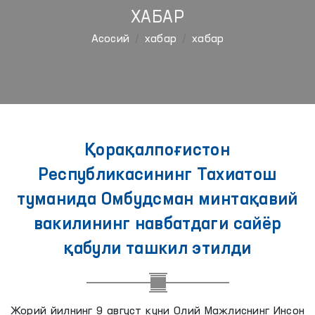
ХАБАР
Aсосий
хабар
хабар
Қорақалпоғистон
Республикасининг Тахиатош
туманида Омбудсман минтақавий
вакилининг навбатдаги сайёр
қабули ташкил этилди
Жорий йилнинг 9 август куни Олий Мажлиснинг Инсон