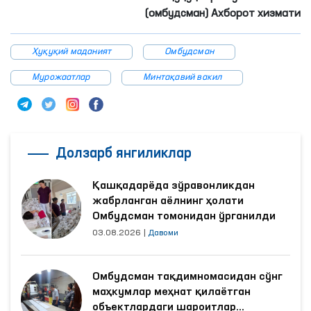
(омбудсман) Ахборот хизмати
Ҳуқуқий маданият
Омбудсман
Мурожаатлар
Минтақавий вакил
Долзарб янгиликлар
Қашқадарёда зўравонликдан
жабрланган аёлнинг ҳолати
Омбудсман томонидан ўрганилди
03.08.2026
|
Давоми
Омбудсман тақдимномасидан сўнг
маҳкумлар меҳнат қилаётган
объектлардаги шароитлар