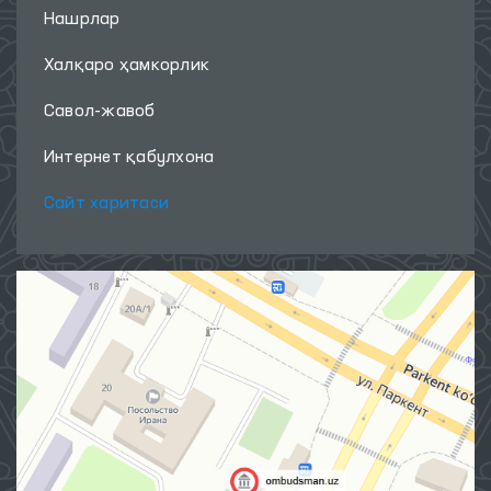
Нашрлар
Халқаро ҳамкорлик
Савол-жавоб
Интернет қабулхона
Сайт харитаси