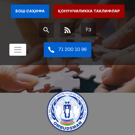
БОШ САҲИФА
ҚОНУНЧИЛИККА ТАКЛИФЛАР
ЎЗ
71 200 10 96