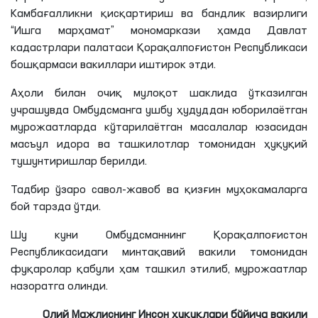
Kамбағалликни қисқартириш ва бандлик вазирлиги
“Ишга марҳамат” мономаркази ҳамда Давлат
кадастрлари палатаси Қорақалпоғистон Республикаси
бошқармаси вакиллари иштирок этди.
Аҳоли билан очиқ мулоқот шаклида ўтказилган
учрашувда Омбудсманга ушбу ҳудуддан юборилаётган
мурожаатларда кўтарилаётган масалалар юзасидан
масъул идора ва ташкилотлар томонидан ҳуқуқий
тушунтиришлар берилди.
Тадбир ўзаро савол-жавоб ва қизғин муҳокамаларга
бой тарзда ўтди.
Шу куни Омбудсманнинг Қорақалпоғистон
Республикасидаги минтақавий вакили томонидан
фуқаролар қабули ҳам ташкил этилиб, мурожаатлар
назоратга олинди.
Олий Мажлиснинг Инсон ҳуқуқлари бўйича вакили