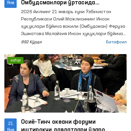
Омбудсманлари ўртасида
Янв
ҳамкорлик йўлга қўйилди
2026 йилнинг 21 январь куни Ўзбекистон
Республикаси Олий Мажлисининг Инсон
ҳуқуқлари бўйича вакили (Омбудсман) Феруза
Эшматова Малайзия Инсон ҳуқуқлари бўйича
комиссияси раиси Сери Моҳд Ҳишамудин Мд
892 Кўрди
Батафсил
Юнус билан учрашди. Ушбу учрашувда
Малайзия Инсон ҳуқуқлари бўйича комиссияси
хабар
(SUHAKAM)нинг комиссарлари ҳам онлайн
равишда иштирок этди.
Осиё-Тинч океани форуми
21
иштирокчи давлатлари ўзаро
Янв