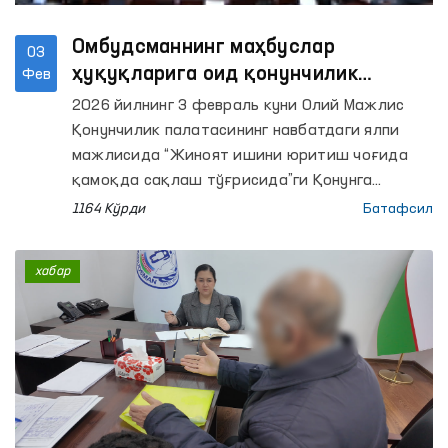
Омбудсманнинг маҳбуслар
03
ҳуқуқларига оид қонунчилик
Фев
таклифи қабул қилинди
2026 йилнинг 3 февраль куни Олий Мажлис
Қонунчилик палатасининг навбатдаги ялпи
мажлисида “Жиноят ишини юритиш чоғида
қамоқда сақлаш тўғрисида”ги Қонунга
ўзгартиришлар киритиш ҳақида”ги
1164 Кўрди
Батафсил
Ўзбекистон Республикаси қонуни лойиҳаси
учинчи ўқишда муҳокама қилинди.
хабар