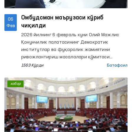
Омбудсман маърузаси кўриб
06
чиқилди
Фев
2026 йилнинг 6 февраль куни Олий Мажлис
Қонунчилик палатасининг Демократик
институтлар ва фуқаролик жамиятини
ривожлантириш масалалари қўмитаси
томонидан Инсон ҳуқуқлари бўйича вакил
1563 Кўрди
Батафсил
(омбудсман)нинг 2025-йилдаги фаолияти
тўғрисидаги маърузаси дастлабки тарзда
хабар
кўриб чиқилди.