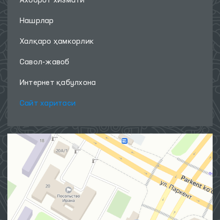
Фойдали ҳаволалар
ОЛИЙ МАЖЛИС ҚОНУНЧИЛИК
ПАЛАТАСИ
‹
›
Биз билан боғланинг