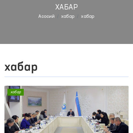
ХАБАР
Aсосий
хабар
хабар
хабар
хабар