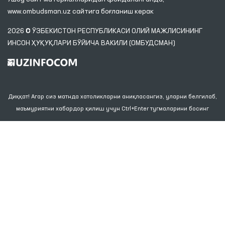
Манзил
100007, Тошкент шаҳар, Яшнобод тумани, Мирзо
Улуғбек кўчаси, 57/1-уй