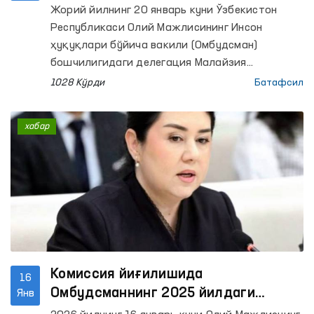
масалаларини муҳокама қилди
Жорий йилнинг 20 январь куни Ўзбекистон
Республикаси Олий Мажлисининг Инсон
ҳуқуқлари бўйича вакили (Омбудсман)
бошчилигидаги делегация Малайзия
Парламенти аъзоси, Ўзбекистон - Малайзия
1028 Кўрди
Батафсил
дўстлик гуруҳининг раиси Д-р. Келвин Йи Ли
билан учрашди.
хабар
Комиссия йиғилишида
16
Омбудсманнинг 2025 йилдаги
Янв
фаолияти тўғрисидаги маърузаси