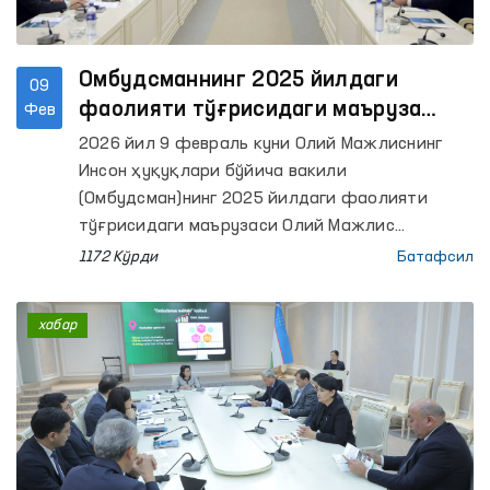
Омбудсманнинг 2025 йилдаги
09
фаолияти тўғрисидаги маъруза
Фев
фракциялар йиғилишларида
2026 йил 9 февраль куни Олий Мажлиснинг
муҳокама қилинди
Инсон ҳуқуқлари бўйича вакили
(Омбудсман)нинг 2025 йилдаги фаолияти
тўғрисидаги маърузаси Олий Мажлис
Қонунчилик палатасидаги Ўзбекистон
1172 Кўрди
Батафсил
Экологик партияси, “Миллий тикланиш”
демократик партияси, Ўзбекистон Халқ
хабар
демократик партияси, “Адолат” социал-
демократик партияси ҳамда ЎзЛиДеП
фракциялари йиғилишларида кўриб чиқилди.