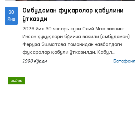
Омбудсман фуқаролар қабулини
30
ўтказди
Янв
2026 йил 30 январь куни Олий Мажлиснинг
Инсон ҳуқуқлари бўйича вакили (омбудсман)
Феруза Эшматова томонидан навбатдаги
фуқаролар қабули ўтказилди. Қабул
жараёнида 30 нафарга яқин фуқаролар
1098 Кўрди
Батафсил
мурожаатларини қолдиришди.
хабар