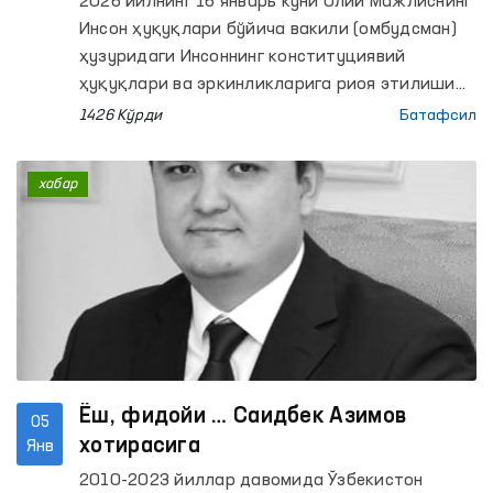
2026 йилнинг 16 январь куни Олий Мажлиснинг
муҳокама қилинди
Инсон ҳуқуқлари бўйича вакили (омбудсман)
ҳузуридаги Инсоннинг конституциявий
ҳуқуқлари ва эркинликларига риоя этилиши
бўйича комиссиясининг кенгайтирилган
1426 Кўрди
Батафсил
йиғилиши бўлиб ўтди. Унда Омбудсман
ҳузуридаги Илмий-маслаҳат кенгаши
хабар
аъзолари, нодавлат нотижорат ташкилотлари
ва фуқаролик жамияти бошқа институтлари
ҳамда ОАВ вакиллари иштирок этди.
Ёш, фидойи … Саидбек Азимов
05
хотирасига
Янв
2010-2023 йиллар давомида Ўзбекистон