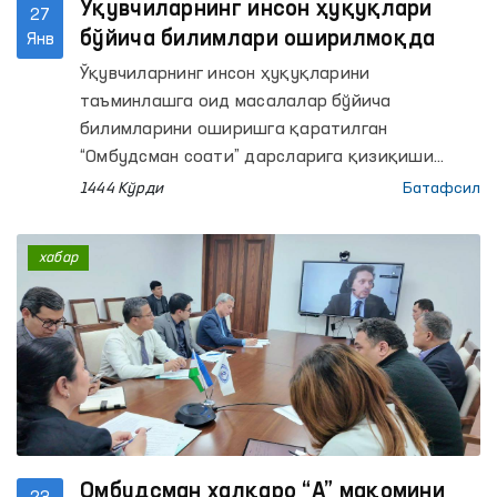
Ўқувчиларнинг инсон ҳуқуқлари
27
бўйича билимлари оширилмоқда
Янв
Ўқувчиларнинг инсон ҳуқуқларини
таъминлашга оид масалалар бўйича
билимларини оширишга қаратилган
“Омбудсман соати” дарсларига қизиқиши
ортиб бормоқда.
1444 Кўрди
Батафсил
хабар
Омбудсман халқаро “А” мақомини