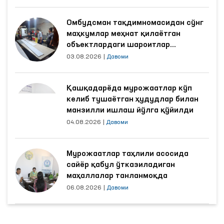
“Омбудсман соати”: инсон ҳуқуқлари бўйича
интерактив дарслар ўтказилмоқда
Давоми
‹
›
Долзарб янгиликлар
Қашқадарёда зўравонликдан
жабрланган аёлнинг ҳолати
Омбудсман томонидан ўрганилди
03.08.2026
|
Давоми
Омбудсман тақдимномасидан сўнг
маҳкумлар меҳнат қилаётган