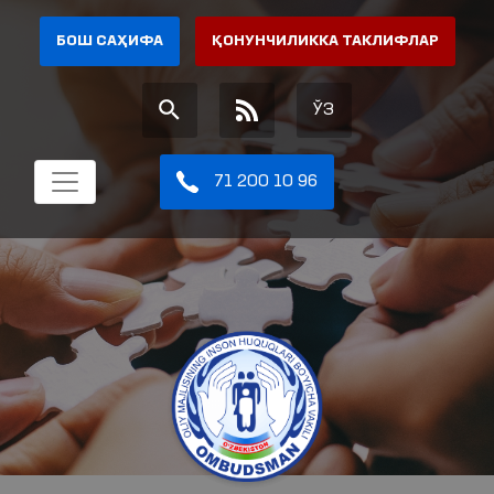
БОШ САҲИФА
ҚОНУНЧИЛИККА ТАКЛИФЛАР
ЎЗ
71 200 10 96