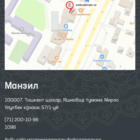
Омбудсман ҳақида
Ахборот хизмати
Нашрлар
Халқаро ҳамкорлик
Савол-жавоб
Интернет қабулхона
Сайт харитаси