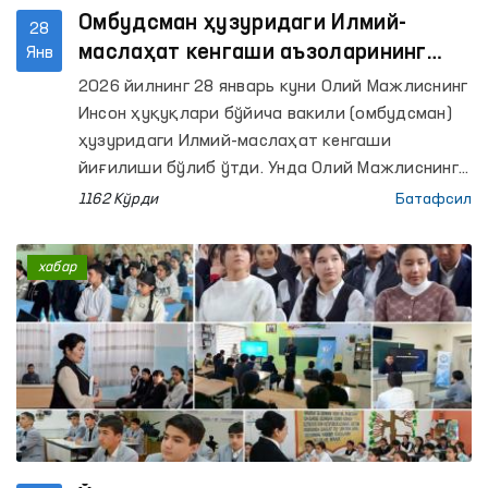
Омбудсман ҳузуридаги Илмий-
28
маслаҳат кенгаши аъзоларининг
Янв
2025 йилги маъруза юзасидан
2026 йилнинг 28 январь куни Олий Мажлиснинг
таклифлари олинди
Инсон ҳуқуқлари бўйича вакили (омбудсман)
ҳузуридаги Илмий-маслаҳат кенгаши
йиғилиши бўлиб ўтди. Унда Олий Мажлиснинг
Инсон ҳуқуқлари бўйича вакилининг
1162 Кўрди
Батафсил
(омбудсманнинг) 2025 йилдаги фаолияти
юзасидан маърузаси муҳокама қилинди.
хабар