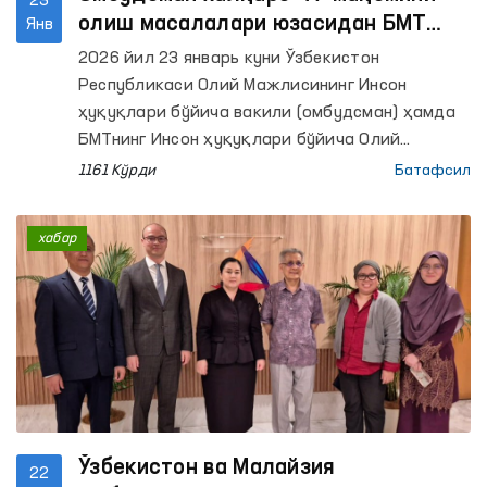
23
олиш масалалари юзасидан БМТ
Янв
вакиллари билан виртуал мулоқот
2026 йил 23 январь куни Ўзбекистон
ўтказди
Республикаси Олий Мажлисининг Инсон
ҳуқуқлари бўйича вакили (омбудсман) ҳамда
БМТнинг Инсон ҳуқуқлари бўйича Олий
комиссари бошқармаси вакиллари ўртасида
1161 Кўрди
Батафсил
онлайн шаклда учрашув бўлиб ўтди.
хабар
Ўзбекистон ва Малайзия
22