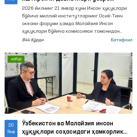
тажриба алмашишди
2026 йилнинг 21 январ куни Инсон ҳуқуқлари
бўйича миллий институтларнинг Осиё-Тинч
океани форуми ҳамда Малайзия Инсон
ҳуқуқлари бўйича комиссияси томонидан
“Инсон ҳуқуқлари бўйича миллий институтлар
844 Кўрди
Батафсил
гендер стратегияси” мавзусида халқаро
тадбир ўтказилди. Унда Ўзбекистон
хабар
Республикаси Олий Мажлисининг Инсон
ҳуқуқлари бўйича вакили (Омбудсман)
иштирок этди.
Ўзбекистон ва Малайзия инсон
20
ҳуқуқлари соҳасидаги ҳамкорлик
Янв