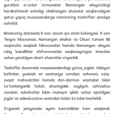
guruhlari aʼzolari tomonidan Namangan viloyatidagi
harakatlanish erkinligi cheklangan shaxslar saqlanadigan
qator yopiq muassasalarga monitoring tashriflari amalga
oshirildi.
Monitoring doirasida 6-son Jazoni ijro etish koloniyasi, 6-son
Tergov hibsxonasi, Namangan shahar va Chust tumani IIB
vaqtincha saqlash hibsxonalari hamda Namangan viloyati
ruhiy kasalliklar shifoxonasida saqlanayotgan shaxslar
uchun yaratilgan shart-sharoitlar o‘rganildi.
Tashriflar davomida muassasalardagi yotoq joylari, tibbiyot
bo‘limlari, yuvinish va sanitariya xonalari, oshxona, oziq-
ovqat mahsulotlari hamda dori-darmon vositalari bilan
taʼminlanganlik holati, shuningdek, sayilgoh, uchrashuv
xonalari, advokatlar bilan muloqot qilish uchun ajratilgan
joylar va videokuzatuv vositalari holati ko‘zdan kechirildi.
O‘rganish jarayonida ayrim kamchiliklar ham aniqlandi.