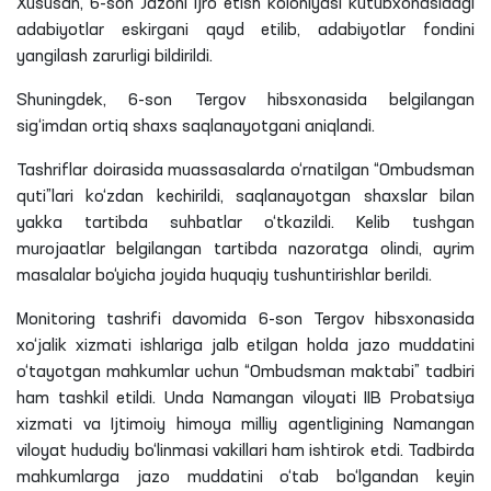
Xususan, 6-son Jazoni ijro etish koloniyasi kutubxonasidagi
adabiyotlar eskirgani qayd etilib, adabiyotlar fondini
yangilash zarurligi bildirildi.
Shuningdek, 6-son Tergov hibsxonasida belgilangan
sig‘imdan ortiq shaxs saqlanayotgani aniqlandi.
Tashriflar doirasida muassasalarda o‘rnatilgan “Ombudsman
quti”lari ko‘zdan kechirildi, saqlanayotgan shaxslar bilan
yakka tartibda suhbatlar o‘tkazildi. Kelib tushgan
murojaatlar belgilangan tartibda nazoratga olindi, ayrim
masalalar bo‘yicha joyida huquqiy tushuntirishlar berildi.
Monitoring tashrifi davomida 6-son Tergov hibsxonasida
xo‘jalik xizmati ishlariga jalb etilgan holda jazo muddatini
o‘tayotgan mahkumlar uchun “Ombudsman maktabi” tadbiri
ham tashkil etildi. Unda Namangan viloyati IIB Probatsiya
xizmati va Ijtimoiy himoya milliy agentligining Namangan
viloyat hududiy bo‘linmasi vakillari ham ishtirok etdi. Tadbirda
mahkumlarga jazo muddatini o‘tab bo‘lgandan keyin