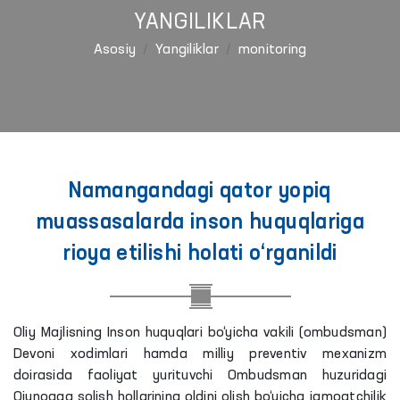
YANGILIKLAR
Asosiy
Yangiliklar
monitoring
Namangandagi qator yopiq
muassasalarda inson huquqlariga
rioya etilishi holati o‘rganildi
Oliy Majlisning Inson huquqlari bo‘yicha vakili (ombudsman)
Devoni xodimlari hamda milliy preventiv mexanizm
doirasida faoliyat yurituvchi Ombudsman huzuridagi
Qiynoqqa solish hollarining oldini olish bo‘yicha jamoatchilik