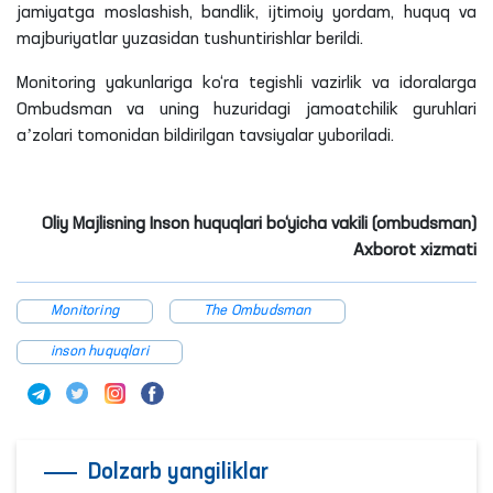
jamiyatga moslashish, bandlik, ijtimoiy yordam, huquq va
majburiyatlar yuzasidan tushuntirishlar berildi.
Monitoring yakunlariga ko‘ra tegishli vazirlik va idoralarga
Ombudsman va uning huzuridagi jamoatchilik guruhlari
aʼzolari tomonidan bildirilgan tavsiyalar yuboriladi.
Oliy Majlisning Inson huquqlari bo‘yicha vakili (ombudsman)
Axborot xizmati
Monitoring
The Ombudsman
inson huquqlari
Dolzarb yangiliklar