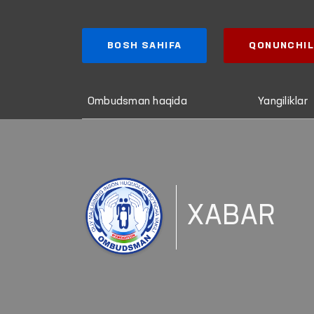
BOSH SAHIFA
QONUNCHIL
Ombudsman haqida
Yangiliklar
XABAR