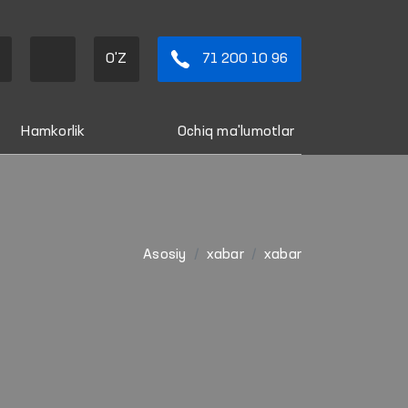
O'Z
71 200 10 96
Hamkorlik
Ochiq ma'lumotlar
Asosiy
xabar
xabar