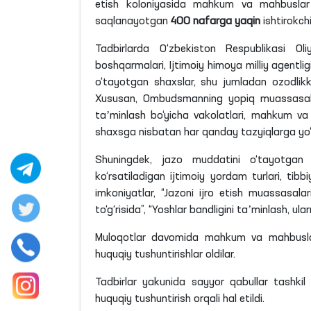
etish koloniyasida mahkum va mahbuslar b
saqlanayotgan
400
nafarga
yaqin
ishtirokch
Tadbirlarda O‘zbekiston Respublikasi Oli
boshqarmalari, Ijtimoiy himoya milliy agentligi
o‘tayotgan shaxslar, shu jumladan ozodlikk
Xususan, Ombudsmanning yopiq muassasalard
taʼminlash bo‘yicha vakolatlari, mahkum v
shaxsga nisbatan har qanday tazyiqlarga yo‘l q
Shuningdek, jazo muddatini o‘tayotgan 
ko‘rsatiladigan ijtimoiy yordam turlari, ti
imkoniyatlar, “Jazoni ijro etish muassasala
to‘g‘risida”, “Yoshlar bandligini taʼminlash, ula
Muloqotlar davomida mahkum va mahbuslar o
huquqiy tushuntirishlar oldilar.
Tadbirlar yakunida sayyor qabullar tashkil 
huquqiy tushuntirish orqali hal etildi.