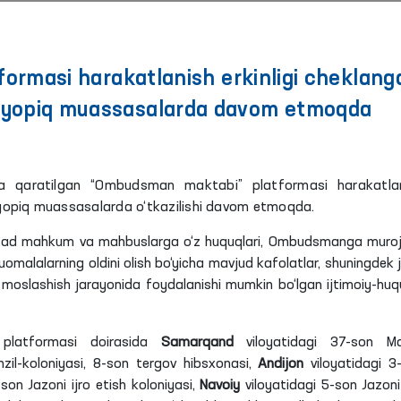
rmasi harakatlanish erkinligi cheklang
n yopiq muassasalarda davom etmoqda
shga qaratilgan “Ombudsman maktabi” platformasi harakatla
 yopiq muassasalarda o‘tkazilishi davom etmoqda.
qsad mahkum va mahbuslarga o‘z huquqlari, Ombudsmanga muro
uomalalarning oldini olish bo‘yicha mavjud kafolatlar, shuningdek 
moslashish jarayonida foydalanishi mumkin bo‘lgan ijtimoiy-huq
latformasi doirasida
Samarqand
viloyatidagi 37-son Ma
il-koloniyasi,
8-son tergov hibsxonasi,
Andijon
viloyatidagi 3
son Jazoni ijro etish koloniyasi,
Navoiy
viloyatidagi 5-son Jazoni 