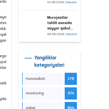
tushayotgan
arda
04.08.2026
|
Davomi
hududlar bilan
manzilli ishlash
Murojaatlar
yo‘lga qo‘yildi
siya
tahlili asosida
tini
sayyor qabul
ldi.
o‘tkaziladigan
06.08.2026
|
Davomi
qali
mahallalar
tgan
tanlanmoqda
arga
Yangiliklar
vjud
kategoriyalari
rlar
.
munosabat
176
shli
monitoring
374
yida
xabar
844