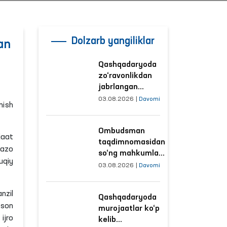
Dolzarb yangiliklar
an
Qashqadaryoda
zo‘ravonlikdan
jabrlangan
ayolning holati
03.08.2026
|
Davomi
nish
Ombudsman
tomonidan
Ombudsman
o‘rganildi
jaat
taqdimnomasidan
jazo
so‘ng mahkumlar
uqiy
mehnat
03.08.2026
|
Davomi
qilayotgan
obyektlardagi
nzil
Qashqadaryoda
sharoitlar
-son
murojaatlar ko‘p
yaxshilandi
kelib
ijro