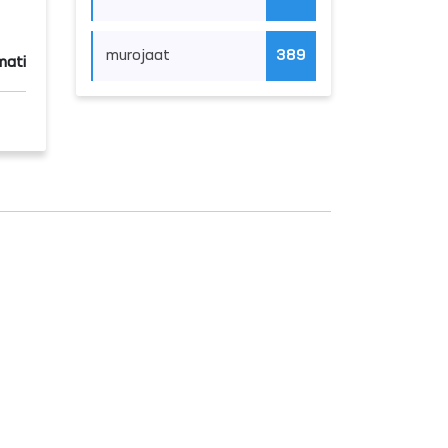
murojaat
389
mati