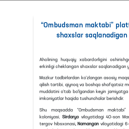
“Ombudsman maktabi” platfo
shaxslar saqlanadiga
Aholining huquqiy xabardorligini oshiri
erkinligi cheklangan shaxslar saqlanadigan
Mazkur tadbirlardan ko‘zlangan asosiy ma
qilish tartibi, qiynoq va boshqa shafqatsiz m
muddatini o‘tab bo‘lgandan keyin jamiyatga 
imkoniyatlar haqida tushunchalar berishdir.
Shu maqsadda “Ombudsman maktabi” p
koloniyasi,
Sirdaryo
viloyatidagi 40-son Manz
tergov hibsxonasi
, Namangan
viloyatidagi 6-