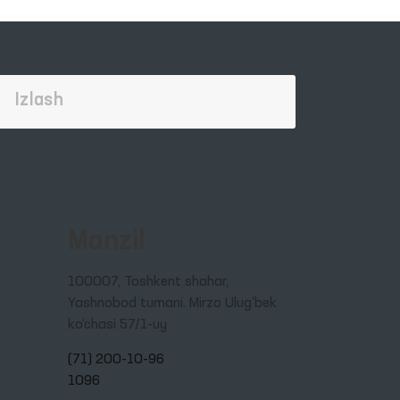
Manzil
100007, Toshkent shahar,
Yashnobod tumani. Mirzo Ulug‘bek
ko‘chasi 57/1-uy
(71) 200-10-96
1096