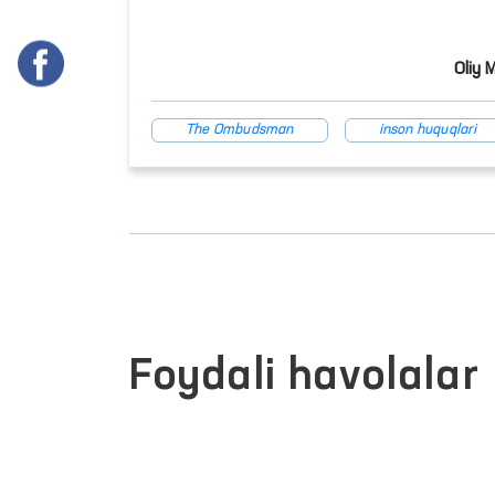
Oliy 
The Ombudsman
inson huquqlari
Foydali havolalar