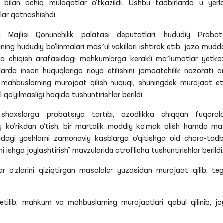
ilan ochiq muloqotlar o‘tkazildi. Ushbu tadbirlarda u yerl
ilar qatnashishdi.
y Majlisi Qonunchilik palatasi deputatlari, hududiy Probat
ning hududiy bo‘linmalari masʼul vakillari ishtirok etib, jazo mudda
a chiqish arafasidagi mahkumlarga kerakli maʼlumotlar yetkazi
a inson huquqlariga rioya etilishini jamoatchilik nazorati or
a mahbuslarning murojaat qilish huquqi, shuningdek murojaat e
o‘yilmasligi haqida tushuntirishlar berildi.
shaxslarga probatsiya tartibi, ozodlikka chiqqan fuqarol
bbiy ko‘rikdan o‘tish, bir martalik moddiy ko‘mak olish hamda ma
ridagi yoshlarni zamonaviy kasblarga o‘qitishga oid chora-tadbi
rni ishga joylashtirish” mavzularida atroflicha tushuntirishlar berildi
‘zlarini qiziqtirgan masalalar yuzasidan murojaat qilib, tegi
etilib, mahkum va mahbuslarning murojaatlari qabul qilinib, jo