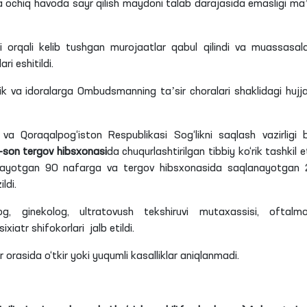
 ochiq havoda sayr qilish maydoni talab darajasida emasligi ma
i orqali kelib tushgan murojaatlar qabul qilindi va muassasal
ri eshitildi.
rlik va idoralarga Ombudsmanning taʼsir choralari shaklidagi hujja
a Qoraqalpog‘iston Respublikasi Sog‘likni saqlash vazirligi b
-son tergov hibsxonasi
da chuqurlashtirilgan tibbiy ko‘rik tashkil et
‘tayotgan 90 nafarga va tergov hibsxonasida saqlanayotgan
ldi.
log, ginekolog, ultratovush tekshiruvi mutaxassisi, oftalmo
atr shifokorlari jalb etildi.
 orasida o‘tkir yoki yuqumli kasalliklar aniqlanmadi.