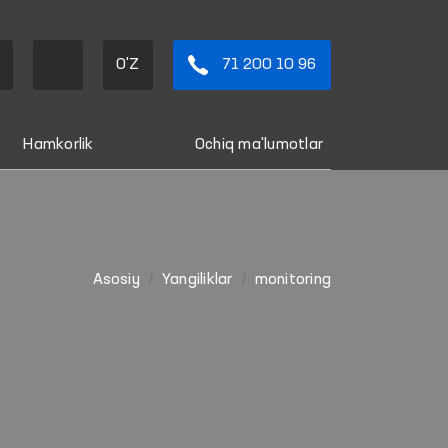
O'Z
71 200 10 96
Hamkorlik
Ochiq ma'lumotlar
Asosiy
Yangiliklar
monitoring