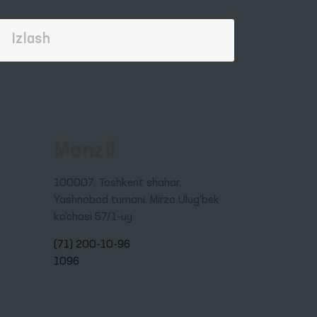
Manzil
100007, Toshkent shahar,
Yashnobod tumani. Mirzo Ulug‘bek
ko‘chasi 57/1-uy
(71) 200-10-96
1096