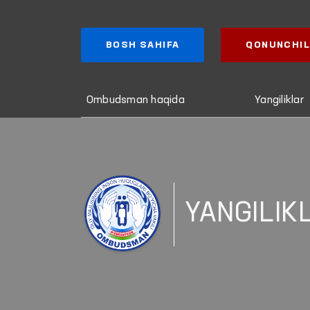
BOSH SAHIFA
QONUNCHIL
Ombudsman haqida
Yangiliklar
YANGILIK