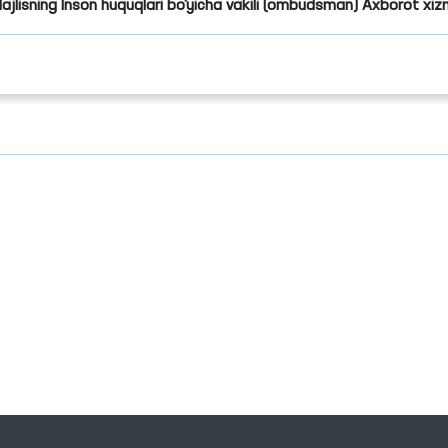
Majlisning Inson huquqlari bo‘yicha vakili (ombudsman) Axborot xiz