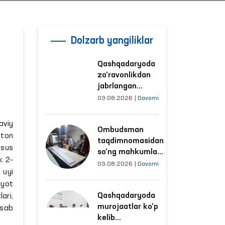
Dolzarb yangiliklar
Qashqadaryoda
zo‘ravonlikdan
jabrlangan
ayolning holati
03.08.2026
|
Davomi
Ombudsman
tomonidan
aviy
Ombudsman
o‘rganildi
ston
taqdimnomasidan
xsus
so‘ng mahkumlar
k 2-
mehnat
03.08.2026
|
Davomi
 uyi
qilayotgan
iyot
obyektlardagi
Qashqadaryoda
ari,
sharoitlar
murojaatlar ko‘p
yaxshilandi
asab
kelib