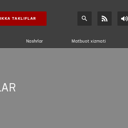
IKKA TAKLIFLAR
Nashrlar
Matbuot xizmati
LAR