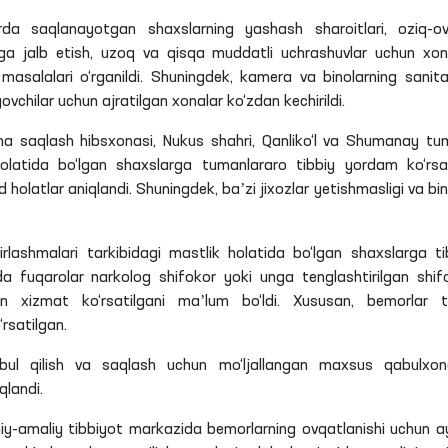
da saqlanayotgan shaxslarning yashash sharoitlari, oziq-o
tga jalb etish, uzoq va qisqa muddatli uchrashuvlar uchun xon
asalalari o‘rganildi. Shuningdek, kamera va binolarning sanita
ovchilar uchun ajratilgan xonalar ko‘zdan kechirildi.
cha saqlash hibsxonasi, Nukus shahri, Qanliko‘l va Shumanay tu
 holatida bo‘lgan shaxslarga tumanlararo tibbiy yordam ko‘rsa
d holatlar aniqlandi. Shuningdek, baʼzi jixozlar yetishmasligi va bin
rlashmalari tarkibidagi mastlik holatida bo‘lgan shaxslarga ti
da fuqarolar narkolog shifokor yoki unga tenglashtirilgan shif
n xizmat ko‘rsatilgani maʼlum bo‘ldi. Xususan, bemorlar to
rsatilgan.
bul qilish va saqlash uchun mo‘ljallangan maxsus qabulxo
qlandi.
lmiy-amaliy tibbiyot markazida bemorlarning ovqatlanishi uchun a