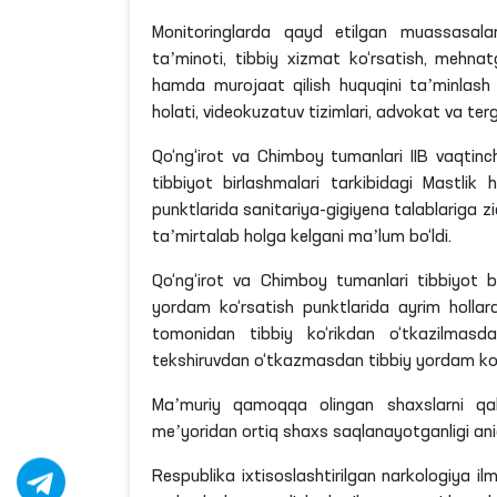
Monitoringlarda qayd etilgan muassasalar
taʼminoti, tibbiy xizmat ko‘rsatish, mehna
hamda murojaat qilish huquqini taʼminlash m
holati, videokuzatuv tizimlari, advokat va terg
Qo‘ng‘irot va Chimboy tumanlari IIB vaqtin
tibbiyot birlashmalari tarkibidagi Mastlik
punktlarida
sanitariya-gigiyena talablariga zi
taʼmirtalab holga kelgani maʼlum bo‘ldi.
Qo‘ng‘irot va Chimboy tumanlari tibbiyot bi
yordam ko‘rsatish punktlarida ayrim hollar
tomonidan tibbiy ko‘rikdan o‘tkazilmasda
tekshiruvdan o‘tkazmasdan tibbiy yordam ko‘
Maʼmuriy qamoqqa olingan shaxslarni qa
meʼyoridan ortiq shaxs saqlanayotganligi ani
Respublika ixtisoslashtirilgan narkologiya i