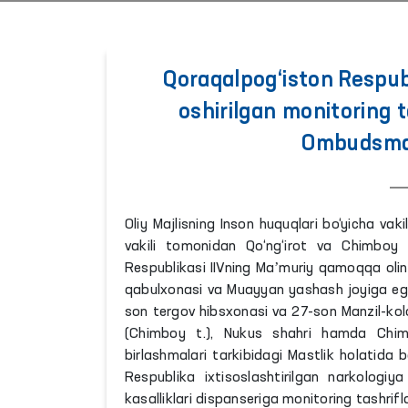
Qoraqalpog‘iston Respub
oshirilgan monitoring ta
Ombudsman 
Oliy Majlisning Inson huquqlari bo‘yicha v
vakili tomonidan Qo‘ng‘irot va Chimboy t
Respublikasi IIVning Maʼmuriy qamoqqa olin
qabulxonasi va Muayyan yashash joyiga ega 
son tergov hibsxonasi va 27-son Manzil-kolon
(Chimboy t.), Nukus shahri hamda Chimb
birlashmalari tarkibidagi Mastlik holatida 
Respublika ixtisoslashtirilgan narkologi
kasalliklari dispanseriga monitoring tashrifla