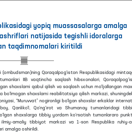
likasidagi yopiq muassasalarga amalga
shriflari natijasida tegishli idoralarga
taqdimnomalari kiritildi
akili (ombudsman)ning Qoraqalpog‘iston Respublikasidagi mintaq
umanlari IIB vaqtincha saqlash hibsxonalari, Qoraqalpog‘i
gan shaxslarni qabul qilish va saqlash uchun mo‘ljallangan ma
bo‘lmagan shaxslarni reabilitatsiya qilish markazi, shuningde
iyasi, “Muruvvat” nogironligi bo‘lgan shaxslar erkaklar internat
oy, Qanliko‘l, Qo‘ng‘irot va Shumanay tumanlaridagi tibb
bo‘lgan shaxslarga tibbiy yordam ko‘rsatish tumanlararo punktl
ya ilmiy-amaliy tibbiyot markazi va 1-son Respublika ruhiy-
ri amalga oshirildi.