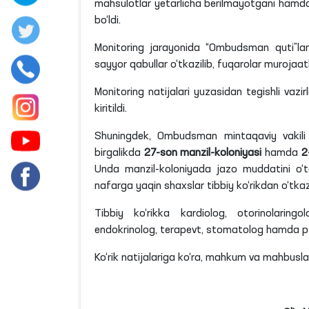
mahsulotlar yetarlicha berilmayotgani hamda
bo‘ldi.
Monitoring jarayonida “Ombudsman quti”lar
sayyor qabullar o‘tkazilib, fuqarolar murojaatla
Monitoring natijalari yuzasidan tegishli vazi
kiritildi.
Shuningdek, Ombudsman mintaqaviy vakili v
birgalikda
27-son manzil-koloniyasi
hamda
2
Unda manzil-koloniyada jazo muddatini o
nafarga yaqin shaxslar tibbiy ko‘rikdan o‘tkazi
Tibbiy ko‘rikka kardiolog, otorinolaringo
endokrinolog, terapevt, stomatolog hamda psixi
Ko‘rik natijalariga ko‘ra, mahkum va mahbuslar