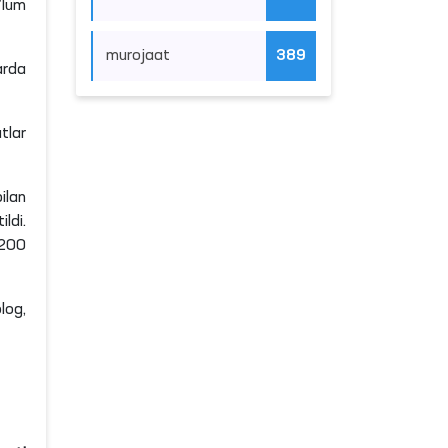
ʼlum
murojaat
389
arda
tlar
ilan
ildi.
 200
log,