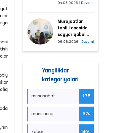
tushayotgan
04.08.2026
|
Davomi
vqat
hududlar bilan
manzilli ishlash
alar
Murojaatlar
yo‘lga qo‘yildi
riya
tahlili asosida
sayyor qabul
o‘tkaziladigan
mani
06.08.2026
|
Davomi
mahallalar
tish
tanlanmoqda
olar
Yangiliklar
bbiy
kategoriyalari
okor
‘liq
munosabat
176
nada
monitoring
374
yrim
xabar
844