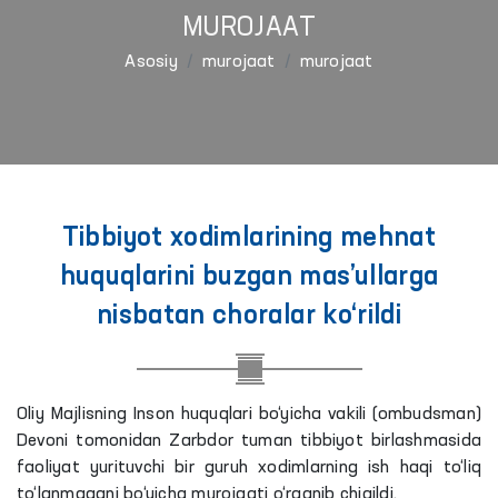
MUROJAAT
Asosiy
murojaat
murojaat
Tibbiyot xodimlarining mehnat
huquqlarini buzgan mas’ullarga
nisbatan choralar ko‘rildi
Oliy Majlisning Inson huquqlari bo‘yicha vakili (ombudsman)
Devoni tomonidan Zarbdor tuman tibbiyot birlashmasida
faoliyat yurituvchi bir guruh xodimlarning ish haqi to‘liq
to‘lanmagani bo‘yicha murojaati o‘rganib chiqildi.