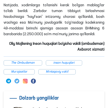
Natijada, xodimlarga to‘lanishi kerak bo‘lgan mablag‘lar
to‘lab berildi. Zarbdor tuman tibbiyot birlashmasi
hisobchisiga “hayfsan” intizomiy chorasi qo‘llanildi, bosh
vrachiga esa Ma’muriy javobgarlik to‘g‘risidagi kodeksning
49-moddasi birinchi qismiga asosan asosan BHMning 6
barobarida (2.250.000) so‘m ma’muriy jarima qo‘llanildi.
Oliy Majlisning Inson huquqlari bo‘yicha vakili (ombudsman)
Axborot xizmati
The Ombudsman
inson huquqlari
Murojaatlar
Mintaqaviy vakil
Dolzarb yangiliklar