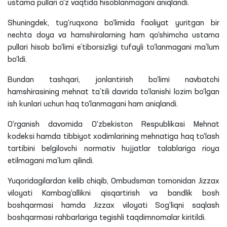
ustama pullari o‘z vaqtida hisoblanmagani aniqlandi.
Shuningdek, tug‘ruqxona bo‘limida faoliyat yuritgan bir
nechta doya va hamshiralarning ham qo‘shimcha ustama
pullari hisob bo‘limi e’tiborsizligi tufayli to‘lanmagani ma’lum
bo‘ldi.
Bundan tashqari, jonlantirish bo‘limi navbatchi
hamshirasining mehnat ta’tili davrida to‘lanishi lozim bo‘lgan
ish kunlari uchun haq to‘lanmagani ham aniqlandi.
O‘rganish davomida O‘zbekiston Respublikasi Mehnat
kodeksi hamda tibbiyot xodimlarining mehnatiga haq to‘lash
tartibini belgilovchi normativ hujjatlar talablariga rioya
etilmagani ma’lum qilindi.
Yuqoridagilardan kelib chiqib, Ombudsman tomonidan Jizzax
viloyati Kambag‘allikni qisqartirish va bandlik bosh
boshqarmasi hamda Jizzax viloyati Sog‘liqni saqlash
boshqarmasi rahbarlariga tegishli taqdimnomalar kiritildi.