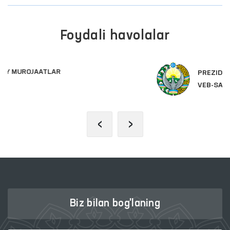
Foydali havolalar
PREZIDENTNING RASMIY
VEB-SAYTI
‹
›
Biz bilan bog'laning