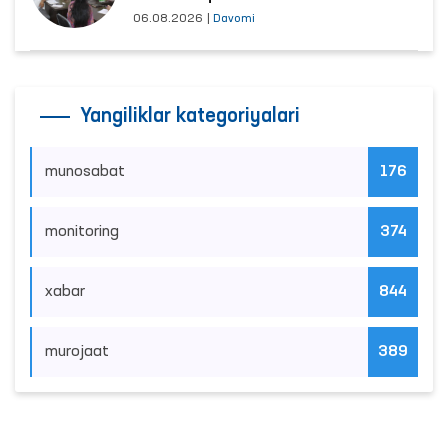
06.08.2026
|
Davomi
Yangiliklar kategoriyalari
munosabat
176
monitoring
374
xabar
844
murojaat
389