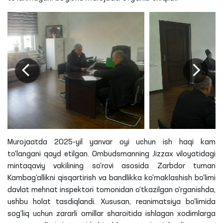
Murojaatda 2025-yil yanvar oyi uchun ish haqi kam
to‘langani qayd etilgan. Ombudsmanning Jizzax viloyatidagi
mintaqaviy vakilining so‘rovi asosida Zarbdor tuman
Kambag‘allikni qisqartirish va bandlikka ko‘maklashish bo‘limi
davlat mehnat inspektori tomonidan o‘tkazilgan o‘rganishda,
ushbu holat tasdiqlandi. Xususan, reanimatsiya bo‘limida
sog‘liq uchun zararli omillar sharoitida ishlagan xodimlarga