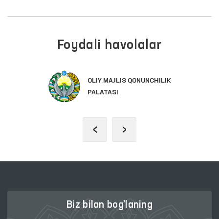
Foydali havolalar
INTERAKTIV DAVLAT XIZMATLARI
YAGONA PORTALI
‹
›
Biz bilan bog'laning