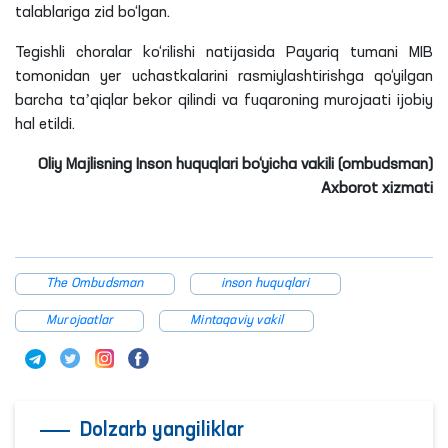
talablariga zid bo‘lgan.
Tegishli choralar ko‘rilishi natijasida Payariq tumani MIB
tomonidan yer uchastkalarini rasmiylashtirishga qo‘yilgan
barcha taʼqiqlar bekor qilindi va fuqaroning murojaati ijobiy
hal etildi.
Oliy Majlisning Inson huquqlari bo‘yicha vakili (ombudsman)
Axborot xizmati
The Ombudsman
inson huquqlari
Murojaatlar
Mintaqaviy vakil
Dolzarb yangiliklar