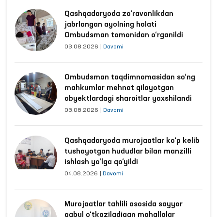
Qashqadaryoda zo‘ravonlikdan
jabrlangan ayolning holati
Ombudsman tomonidan o‘rganildi
03.08.2026
|
Davomi
Ombudsman taqdimnomasidan so‘ng
mahkumlar mehnat qilayotgan
obyektlardagi sharoitlar yaxshilandi
03.08.2026
|
Davomi
Qashqadaryoda murojaatlar ko‘p kelib
tushayotgan hududlar bilan manzilli
ishlash yo‘lga qo‘yildi
04.08.2026
|
Davomi
Murojaatlar tahlili asosida sayyor
qabul o‘tkaziladigan mahallalar