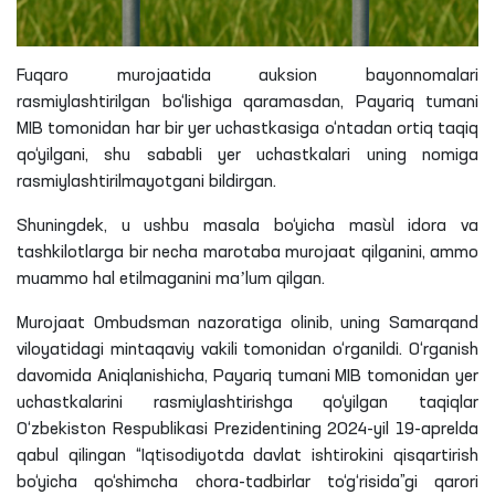
Fuqaro murojaatida auksion bayonnomalari
rasmiylashtirilgan bo‘lishiga qaramasdan, Payariq tumani
MIB tomonidan har bir yer uchastkasiga o‘ntadan ortiq taqiq
qo‘yilgani, shu sababli yer uchastkalari uning nomiga
rasmiylashtirilmayotgani
bildirgan.
Shuningdek, u ushbu masala bo‘yicha
mas`ul
idora va
tashkilotlarga bir necha marotaba murojaat qilganini, ammo
muammo hal etilmaganini maʼlum qilgan.
Murojaat Ombudsman nazoratiga olinib, uning Samarqand
viloyatidagi mintaqaviy vakili tomonidan o‘rganildi. O‘rganish
davomida
Aniqlanishicha
, Payariq tumani MIB tomonidan yer
uchastkalarini rasmiylashtirishga qo‘yilgan taqiqlar
O‘zbekiston Respublikasi Prezidentining 2024-yil 19-aprelda
qabul qilingan “Iqtisodiyotda davlat ishtirokini qisqartirish
bo‘yicha qo‘shimcha chora-tadbirlar to‘g‘risida”
gi
qarori