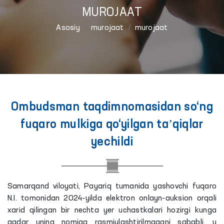
MUROJAAT
Asosiy
murojaat
murojaat
Ombudsman taqdimnomasidan so‘ng
fuqaro mulkiga qo‘yilgan taʼqiqlar
yechildi
Samarqand viloyati, Payariq tumanida yashovchi fuqaro
N.I. tomonidan 2024-yilda elektron onlayn-auksion orqali
xarid qilingan bir nechta yer uchastkalari hozirgi kunga
qadar uning nomiga rasmiylashtirilmagani sababli, u