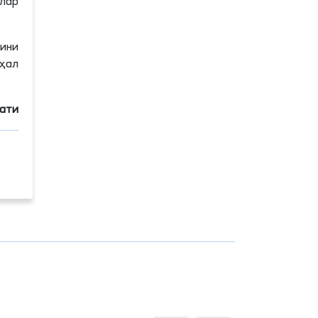
лар
ини
ҳал
мати