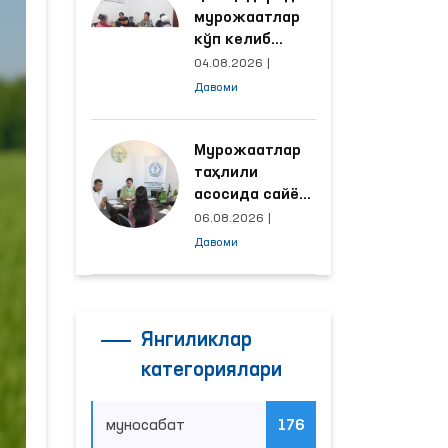
мурожаатлар
кўп келиб
тушаётган
04.08.2026
|
ҳудудлар
Давоми
билан
манзилли
ишлаш йўлга
Мурожаатлар
қўйилди
таҳлили
асосида сайёр
қабул
06.08.2026
|
ўтказиладиган
Давоми
маҳаллалар
танланмоқда
Янгиликлар
категориялари
муносабат
176