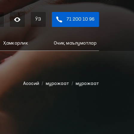
ЎЗ
71 200 10 96
Ҳамкорлик
Очиқ маълумотлар
Aсосий
мурожаат
мурожаат