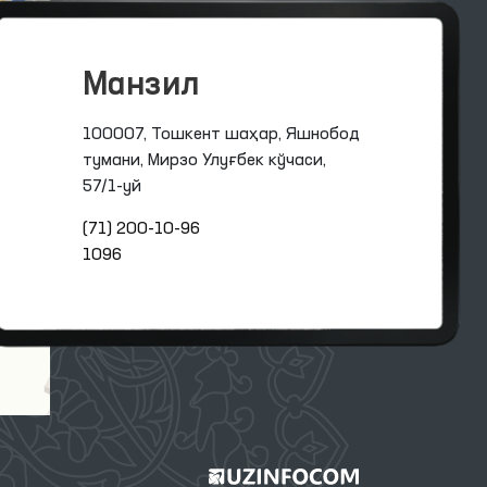
Манзил
100007, Тошкент шаҳар, Яшнобод
тумани, Мирзо Улуғбек кўчаси,
57/1-уй
(71) 200-10-96
1096