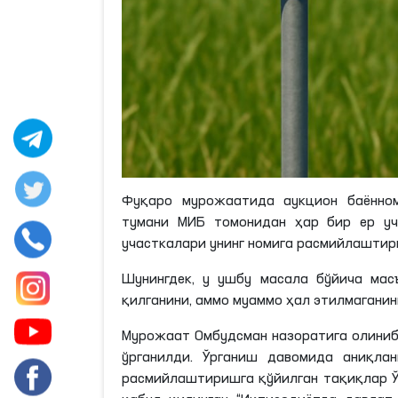
Фуқаро мурожаатида аукцион баённом
тумани МИБ томонидан ҳар бир ер уч
участкалари унинг номига расмийлаштир
Шунингдек, у ушбу масала бўйича ма
қилганини, аммо муаммо ҳал этилмаганин
Мурожаат Омбудсман назоратига олиниб
ўрганилди. Ўрганиш давомида аниқла
расмийлаштиришга қўйилган тақиқлар Ў