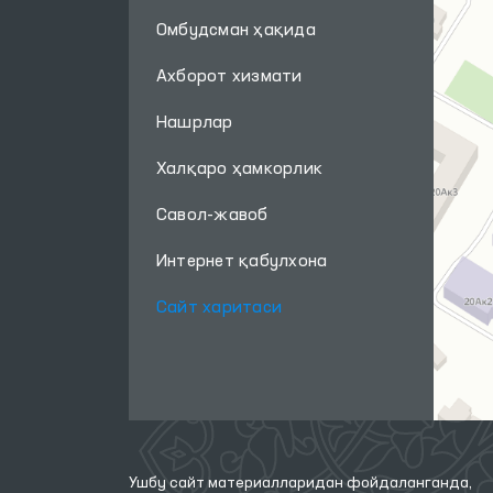
Омбудсман ҳақида
Ахборот хизмати
Нашрлар
Халқаро ҳамкорлик
Савол-жавоб
Интернет қабулхона
Сайт харитаси
Ушбу сайт материалларидан фойдаланганда,