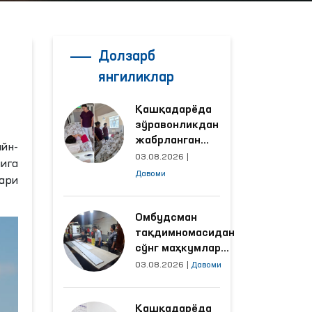
Долзарб
янгиликлар
Қашқадарёда
зўравонликдан
жабрланган
айн-
аёлнинг ҳолати
03.08.2026
|
ига
Омбудсман
Давоми
ари
томонидан
ўрганилди
Омбудсман
тақдимномасидан
сўнг маҳкумлар
меҳнат қилаётган
03.08.2026
|
Давоми
объектлардаги
шароитлар
Қашқадарёда
яхшиланди