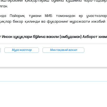
т иштирокини қисқартириш бўйича қўшимча чора-тадбир
лган.
ида Пайариқ тумани МИБ томонидан ер участкалар
қиқлар бекор қилинди ва фуқаронинг мурожаати ижобий 
 Инсон ҳуқуқлари бўйича вакили (омбудсман) Ахборот хиз
Мурожаатлар
Минтақавий вакил