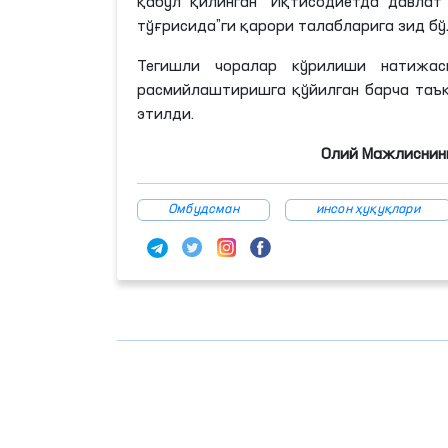
қабул қилинган “Иқтисодиётда давла
тўғрисида”ги қарори талабларига зид бў
Тегишли чоралар кўрилиши натижас
расмийлаштиришга қўйилган барча таъ
этилди.
Олий Мажлиснинг
Омбудсман
инсон ҳуқуқлари