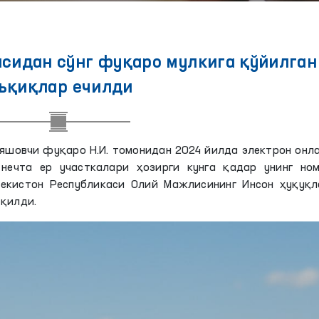
сидан сўнг фуқаро мулкига қўйилган
ъқиқлар ечилди
яшовчи фуқаро Н.И. томонидан 2024 йилда электрон онл
нечта ер участкалари ҳозирги кунга қадар унинг ном
бекистон Республикаси Олий Мажлисининг Инсон ҳуқуқл
 қилди.