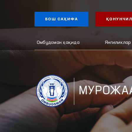
БОШ САҲИФА
ҚОНУНЧИЛ
Омбудсман ҳақида
Янгиликлар
МУРОЖА