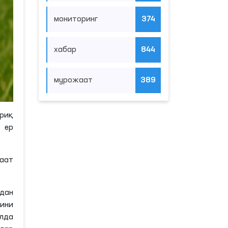
мониторинг
374
хабар
844
мурожаат
389
риқ
 ер
аат
идан
ини
елда