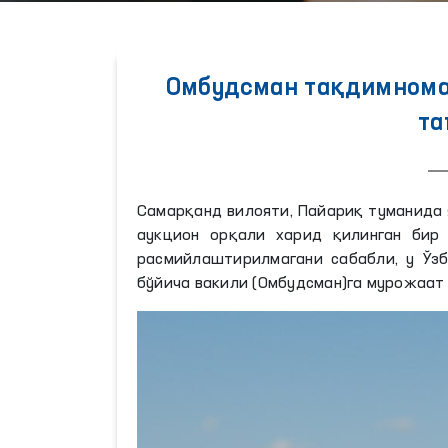
Омбудсман тақдимнома
та
Самарқанд вилояти, Пайариқ туманида 
аукцион орқали харид қилинган бир 
расмийлаштирилмагани сабабли, у Ўз
бўйича вакили (Омбудсман)га мурожаат