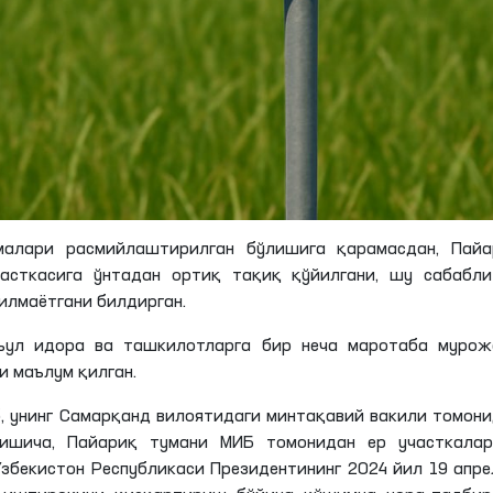
алари расмийлаштирилган бўлишига қарамасдан, Пайа
асткасига ўнтадан ортиқ тақиқ қўйилгани, шу сабабли
илмаётгани билдирган.
съул идора ва ташкилотларга бир неча маротаба мурож
и маълум қилган.
, унинг Самарқанд вилоятидаги минтақавий вакили томон
нишича, Пайариқ тумани МИБ томонидан ер участкалар
збекистон Республикаси Президентининг 2024 йил 19 апр