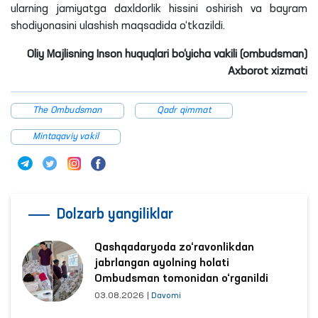
ularning jamiyatga daxldorlik hissini oshirish va bayram
shodiyonasini ulashish maqsadida o‘tkazildi.
Oliy Majlisning Inson huquqlari bo‘yicha vakili (ombudsman)
Axborot xizmati
The Ombudsman
Qadr qimmat
Mintaqaviy vakil
Dolzarb yangiliklar
Qashqadaryoda zo‘ravonlikdan
jabrlangan ayolning holati
Ombudsman tomonidan o‘rganildi
03.08.2026
|
Davomi