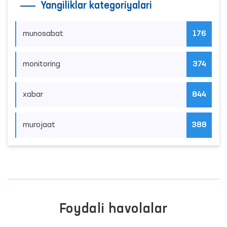
Yangiliklar kategoriyalari
munosabat
176
monitoring
374
xabar
844
murojaat
388
Foydali havolalar