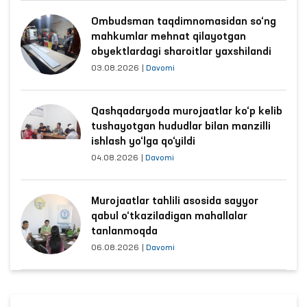
Ombudsman taqdimnomasidan so‘ng
mahkumlar mehnat qilayotgan
obyektlardagi sharoitlar yaxshilandi
03.08.2026
|
Davomi
Qashqadaryoda murojaatlar ko‘p kelib
tushayotgan hududlar bilan manzilli
ishlash yo‘lga qo‘yildi
04.08.2026
|
Davomi
Murojaatlar tahlili asosida sayyor
qabul o‘tkaziladigan mahallalar
tanlanmoqda
06.08.2026
|
Davomi