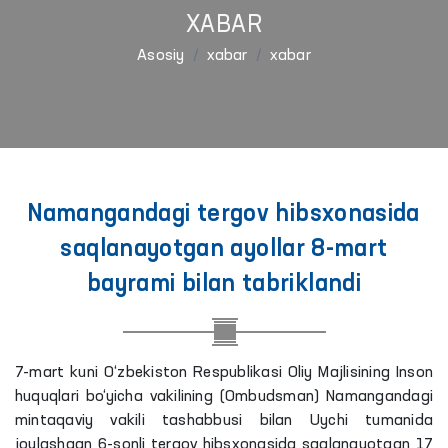
XABAR
Asosiy
xabar
xabar
Namangandagi tergov hibsxonasida
saqlanayotgan ayollar 8-mart
bayrami bilan tabriklandi
7-mart kuni O‘zbekiston Respublikasi Oliy Majlisining Inson
huquqlari bo‘yicha vakilining (Ombudsman) Namangandagi
mintaqaviy vakili tashabbusi bilan Uychi tumanida
joylashgan 6-sonli tergov hibsxonasida saqlanayotgan 17