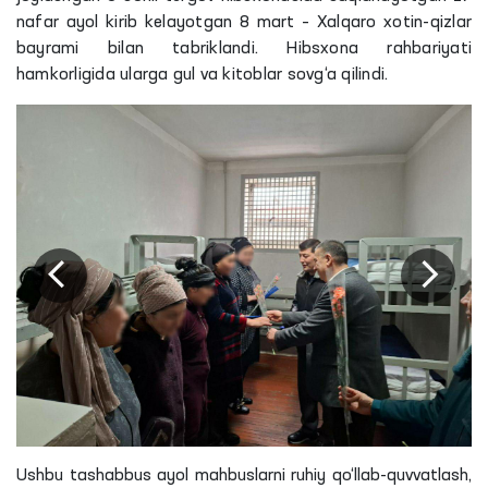
nafar ayol kirib kelayotgan 8 mart – Xalqaro xotin-qizlar
bayrami bilan tabriklandi. Hibsxona rahbariyati
hamkorligida ularga gul va kitoblar sovg‘a qilindi.
Ushbu tashabbus ayol mahbuslarni ruhiy qo‘llab-quvvatlash,