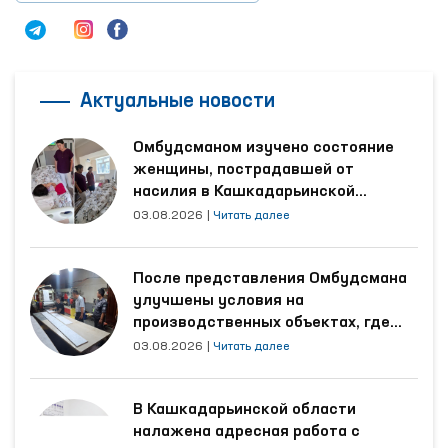
Актуальные новости
Омбудсманом изучено состояние
женщины, пострадавшей от
насилия в Кашкадарьинской
области
03.08.2026
|
Читать далее
После представления Омбудсмана
улучшены условия на
производственных объектах, где
трудятся осуждённые
03.08.2026
|
Читать далее
В Кашкадарьинской области
налажена адресная работа с