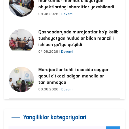
mahkumlar mehnat qilayotgan
obyektlardagi sharoitlar yaxshilandi
03.08.2026
|
Davomi
Qashqadaryoda murojaatlar ko‘p kelib
tushayotgan hududlar bilan manzilli
ishlash yo‘lga qo‘yildi
04.08.2026
|
Davomi
Murojaatlar tahlili asosida sayyor
qabul o‘tkaziladigan mahallalar
tanlanmoqda
06.08.2026
|
Davomi
Yangiliklar kategoriyalari