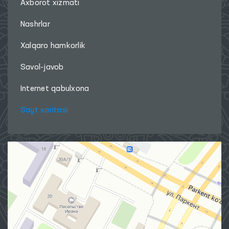
Axborot xizmati
Nashrlar
Xalqaro hamkorlik
Savol-javob
Internet qabulxona
Sayt xaritasi