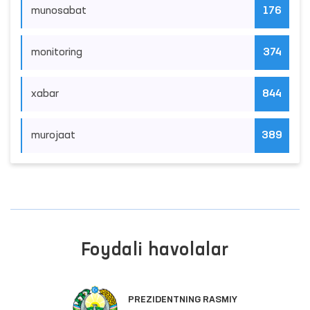
munosabat
176
monitoring
374
xabar
844
murojaat
389
Foydali havolalar
PREZIDENTNING RASMIY