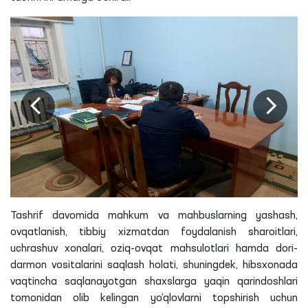
Tashrif davomida mahkum va mahbuslarning yashash,
ovqatlanish, tibbiy xizmatdan foydalanish sharoitlari,
uchrashuv xonalari, oziq-ovqat mahsulotlari hamda dori-
darmon vositalarini saqlash holati, shuningdek, hibsxonada
vaqtincha saqlanayotgan shaxslarga yaqin qarindoshlari
tomonidan olib kelingan yo‘qlovlarni topshirish uchun