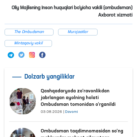
Oliy Majlisning Inson huquqlari bo‘yicha vakili (ombudsman)
Axborot xizmati
The Ombudsman
Murojaatlar
Mintaqaviy vakil
Dolzarb yangiliklar
Qashqadaryoda zo‘ravonlikdan
jabrlangan ayolning holati
Ombudsman tomonidan o‘rganildi
03.08.2026
|
Davomi
Ombudsman taqdimnomasidan so‘ng