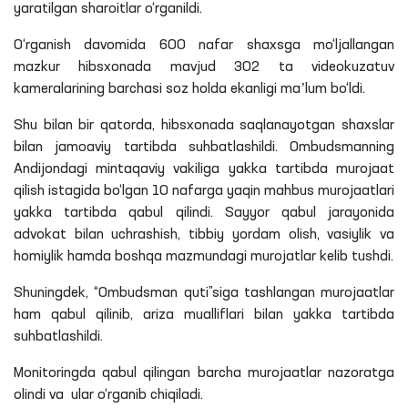
yaratilgan sharoitlar o‘rganildi.
O‘rganish davomida 600 nafar shaxsga mo‘ljallangan
mazkur hibsxonada mavjud 302
ta
videokuzatuv
kameralarining barchasi soz holda
ekanligi
maʼlum bo‘ldi.
Shu bilan bir qatorda, hibsxonada saqlanayotgan shaxslar
bilan jamoaviy tartibda suhbatlashildi. Ombudsmanning
Andijondagi mintaqaviy vakiliga yakka tartibda murojaat
qilish istagida bo‘lgan 10 nafarga yaqin mahbus murojaatlari
yakka tartibda qabul qilindi. Sayyor qabul jarayonida
advokat bilan uchrashish, tibbiy yordam olish, vasiylik va
homiylik hamda boshqa mazmundagi
murojatlar
kelib tushdi.
Shuningdek, “Ombudsman quti”siga tashlangan murojaatlar
ham qabul qilinib, ariza mualliflari bilan yakka tartibda
suhbatlashildi.
Monitoringda qabul qilingan barcha murojaatlar nazoratga
olindi va ular o‘rganib chiqiladi.