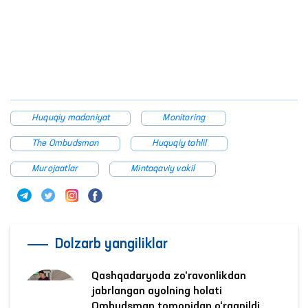
Huquqiy madaniyat
Monitoring
The Ombudsman
Huquqiy tahlil
Murojaatlar
Mintaqaviy vakil
Dolzarb yangiliklar
Qashqadaryoda zo‘ravonlikdan
jabrlangan ayolning holati
Ombudsman tomonidan o‘rganildi