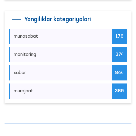
Yangiliklar kategoriyalari
munosabat
176
monitoring
374
xabar
844
murojaat
389