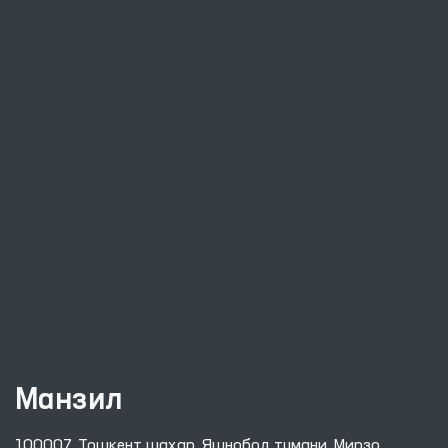
Манзил
100007, Тошкент шаҳар, Яшнобод тумани, Мирзо