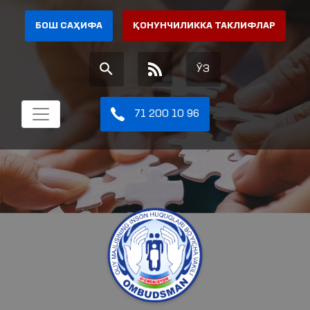
БОШ САҲИФА
ҚОНУНЧИЛИККА ТАКЛИФЛАР
ЎЗ
71 200 10 96