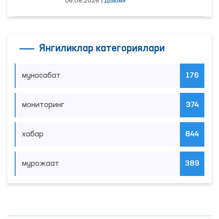
06.08.2026
|
Давоми
Янгиликлар категориялари
муносабат
176
мониторинг
374
хабар
844
мурожаат
389