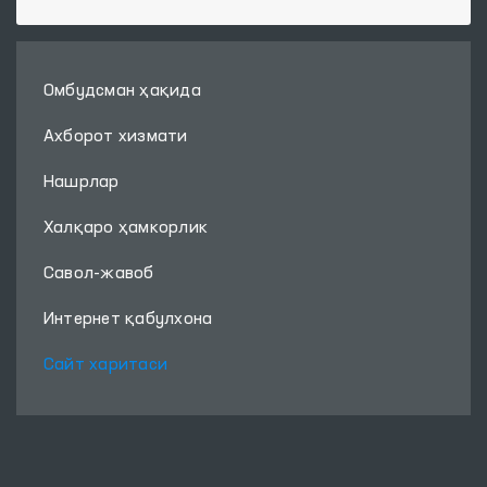
Омбудсман ҳақида
Ахборот хизмати
Нашрлар
Халқаро ҳамкорлик
Савол-жавоб
Интернет қабулхона
Сайт харитаси