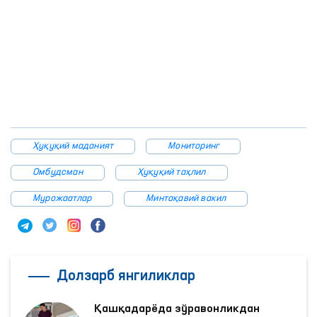
Ҳуқуқий маданият
Мониторинг
Омбудсман
Ҳуқуқий таҳлил
Мурожаатлар
Минтақавий вакил
Долзарб янгиликлар
Қашқадарёда зўравонликдан