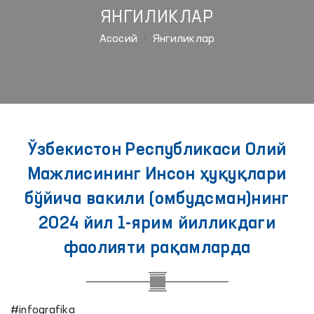
ЯНГИЛИКЛАР
Aсосий
Янгиликлар
Ўзбекистон Республикаси Олий
Мажлисининг Инсон ҳуқуқлари
бўйича вакили (омбудсман)нинг
2024 йил 1-ярим йилликдаги
фаолияти рақамларда
#infografika