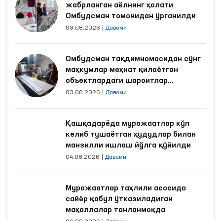
жабрланган аёлнинг ҳолати
Омбудсман томонидан ўрганилди
03.08.2026
|
Давоми
Омбудсман тақдимномасидан сўнг
маҳкумлар меҳнат қилаётган
объектлардаги шароитлар
яхшиланди
03.08.2026
|
Давоми
Қашқадарёда мурожаатлар кўп
келиб тушаётган ҳудудлар билан
манзилли ишлаш йўлга қўйилди
04.08.2026
|
Давоми
Мурожаатлар таҳлили асосида
сайёр қабул ўтказиладиган
маҳаллалар танланмоқда