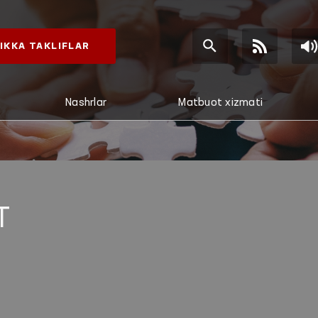
IKKA TAKLIFLAR
Nashrlar
Matbuot xizmati
T