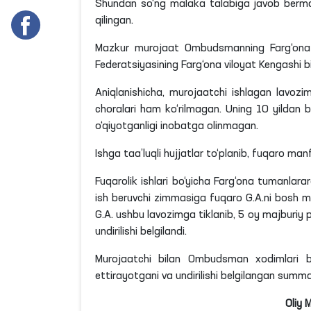
Shundan so‘ng malaka talabiga javob bermas
qilingan.
Mazkur murojaat Ombudsmanning Farg‘ona v
Federatsiyasining Farg‘ona viloyat Kengashi bil
Aniqlanishicha, murojaatchi ishlagan lavozimn
choralari ham ko‘rilmagan. Uning 10 yildan b
o‘qiyotganligi inobatga olinmagan.
Ishga taa’luqli hujjatlar to‘planib, fuqaro man
Fuqarolik ishlari bo‘yicha Farg‘ona tumanlarar
ish beruvchi zimmasiga fuqaro G.A.ni bosh mu
G.A. ushbu lavozimga tiklanib, 5 oy majburiy 
undirilishi belgilandi.
Murojaatchi bilan Ombudsman xodimlari bo
ettirayotgani va undirilishi belgilangan summa 
Oliy 