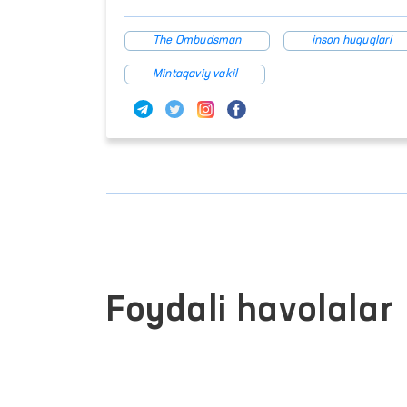
The Ombudsman
inson huquqlari
Mintaqaviy vakil
Foydali havolalar