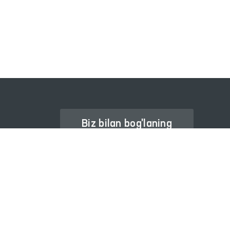
INTERAKTIV DAVLAT XIZMATLARI
YAGONA PORTALI
Biz bilan bog'laning
Ombudsman haqida
Axborot xizmati
Nashrlar