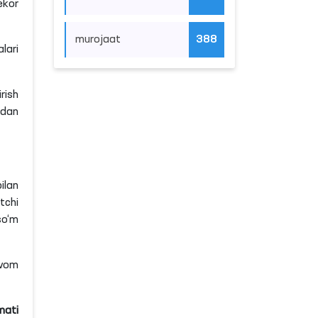
ekor
murojaat
388
lari
rish
tdan
ilan
tchi
so‘m
avom
mati