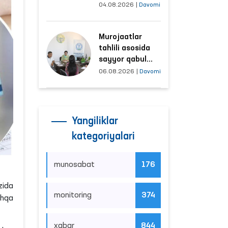
tushayotgan
04.08.2026
|
Davomi
hududlar bilan
manzilli ishlash
Murojaatlar
yo‘lga qo‘yildi
tahlili asosida
sayyor qabul
o‘tkaziladigan
06.08.2026
|
Davomi
mahallalar
tanlanmoqda
Yangiliklar
kategoriyalari
munosabat
176
zida
monitoring
374
shqa
xabar
844