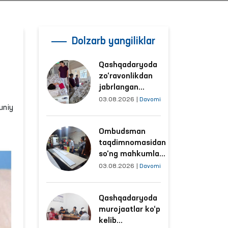
Dolzarb yangiliklar
Qashqadaryoda
zo‘ravonlikdan
jabrlangan
ayolning holati
03.08.2026
|
Davomi
uniy
Ombudsman
tomonidan
Ombudsman
o‘rganildi
taqdimnomasidan
so‘ng mahkumlar
mehnat
03.08.2026
|
Davomi
qilayotgan
obyektlardagi
Qashqadaryoda
sharoitlar
murojaatlar ko‘p
yaxshilandi
kelib