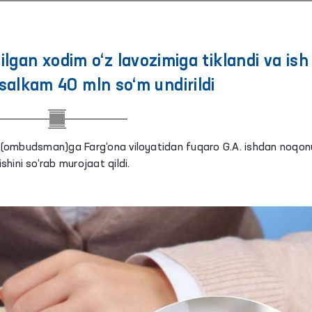
lgan xodim o‘z lavozimiga tiklandi va ish
salkam 40 mln so‘m undirildi
kili (ombudsman)ga Farg‘ona viloyatidan fuqaro G.A. ishdan noqon
shini so‘rab murojaat qildi.