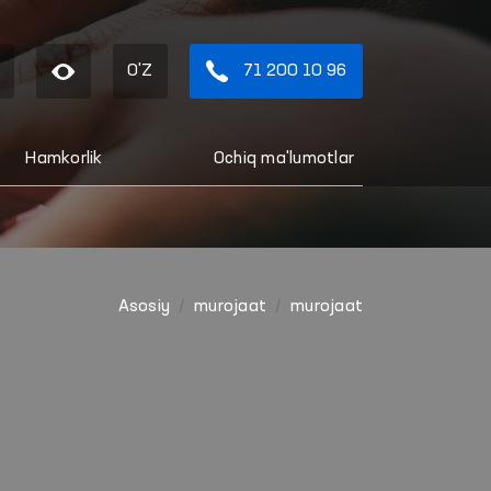
O'Z
71 200 10 96
Hamkorlik
Ochiq ma'lumotlar
Asosiy
murojaat
murojaat