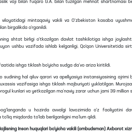
lik vaji bilan fuqaro G.A. bilan tuzilgan mehnat shartnomasi b
iloyatidagi mintaqaviy vakili va O‘zbekiston kasaba uyushma
an birgalikda o‘rganildi.
ing shtat birligi o‘tkazilgan davlat tashkilotiga ishga joylashti
uyon ushbu vazifada ishlab kelganligi, Qo‘qon Universitetida sir
faatida ishga tiklash bo‘yicha sudga da’vo ariza kiritildi.
o sudining hal qiluv qarori va apellyasiya instansiyasining ajrimi b
xassis vazifasiga ishga tiklash majburiyati yuklatilgan. Murojaa
progul kunlari va yetkazilgan ma’naviy zarar uchun jami 39 million 
g‘langanda u hozirda avvalgi lavozimida o‘z faoliyatini d
to‘liq miqdorda to‘lab berilganligini ma’lum qildi.
Majlisning Inson huquqlari bo‘yicha vakili (ombudsman) Axborot xiz