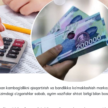
man kambag‘allikni qisqartirish va bandlikka ko‘maklashish marka
imdagi o‘zgarishlar sabab, ayrim vazifalar shtat birligi bilan bo