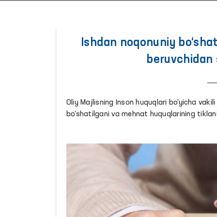
Ishdan noqonuniy bo‘shati
beruvchidan 
Oliy Majlisning Inson huquqlari bo‘yicha va
bo‘shatilgani va mehnat huquqlarining tiklani