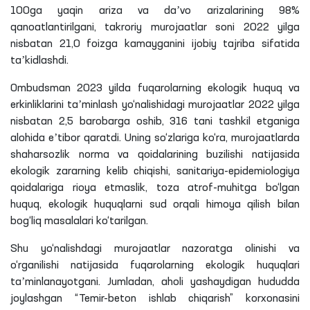
100ga yaqin ariza va daʼvo arizalarining 98%
qanoatlantirilgani, takroriy murojaatlar soni 2022 yilga
nisbatan 21,0 foizga kamayganini ijobiy tajriba sifatida
taʼkidlashdi.
Ombudsman 2023 yilda fuqarolarning ekologik huquq va
erkinliklarini taʼminlash yo‘nalishidagi murojaatlar 2022 yilga
nisbatan 2,5 barobarga oshib, 316 tani tashkil etganiga
alohida eʼtibor qaratdi. Uning so‘zlariga ko‘ra, murojaatlarda
shaharsozlik norma va qoidalarining buzilishi natijasida
ekologik zararning kelib chiqishi, sanitariya-epidemiologiya
qoidalariga rioya etmaslik, toza atrof-muhitga bo‘lgan
huquq, ekologik huquqlarni sud orqali himoya qilish bilan
bog‘liq masalalari ko‘tarilgan.
Shu yo‘nalishdagi murojaatlar nazoratga olinishi va
o‘rganilishi natijasida fuqarolarning ekologik huquqlari
taʼminlanayotgani
. Jumladan, aholi yashaydigan hududda
joylashgan “Temir-beton ishlab chiqarish” korxonasini