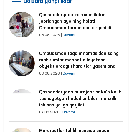
Dolzarb yangiliklar
Qashqadaryoda zo‘ravonlikdan
jabrlangan ayolning holati
Ombudsman tomonidan o‘rganildi
03.08.2026
|
Davomi
Ombudsman taqdimnomasidan so‘ng
mahkumlar mehnat qilayotgan
obyektlardagi sharoitlar yaxshilandi
03.08.2026
|
Davomi
Qashqadaryoda murojaatlar ko‘p kelib
tushayotgan hududlar bilan manzilli
ishlash yo‘lga qo‘yildi
04.08.2026
|
Davomi
Murojaatlar tahlili asosida sayyor