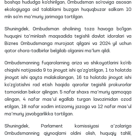
boshqa hududga ko‘chirilgan, Ombudsman so‘roviga asosan
ekologiyaga oid talablarni buzgan huquqbuzar salkam 10
mln
so‘m maʼmuriy jarimaga tortilgan.
Shuningdek, Ombudsman aholining toza havoga bo‘lgan
huquqini taʼminlash maqsadida tegishli davlat idoralari va
Biznes Ombudsmanga murojaat qilgani va 2024 yil uchun
qator chora-tadbirlar belgilab olganini maʼlum qildi.
Ombudsmanning fuqarolarning ariza va shikoyatlarini ko‘rib
chiqishi natijasida 9
ta
jinoyat ishi qo‘zg‘atilgan, 1
ta
holatda
jinoyat ishi qayta malakalangan, 16
ta
holatda jinoyat ishi
ko‘zg‘atishni
rad etish haqida qarorlar tegishli prokurorlar
tomonidan bekor qilingan. 5 nafar shaxs maʼmuriy qamoqqa
olingan, 4 nafar masʼul egallab turgan lavozimidan ozod
etilgan, 18 nafar xodim intizomiy jazoga va 12 nafar masʼul
maʼmuriy javobgarlikka tortilgan.
Shuningdek, Parlament komissiyasi aʼzolariga
Ombudsmanning qiynoqlarni oldini olish, huquqiy tahlil,