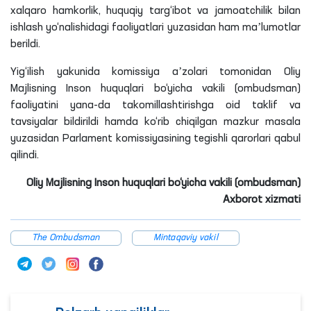
xalqaro hamkorlik, huquqiy targ‘ibot va jamoatchilik bilan
ishlash yo‘nalishidagi faoliyatlari yuzasidan ham maʼlumotlar
berildi.
Yig‘ilish yakunida komissiya aʼzolari tomonidan Oliy
Majlisning Inson huquqlari bo‘yicha vakili (ombudsman)
faoliyatini yana-da takomillashtirishga oid taklif va
tavsiyalar bildirildi hamda ko‘rib chiqilgan mazkur masala
yuzasidan Parlament komissiyasining tegishli qarorlari qabul
qilindi.
Oliy Majlisning Inson huquqlari bo‘yicha vakili (ombudsman)
Axborot xizmati
The Ombudsman
Mintaqaviy vakil