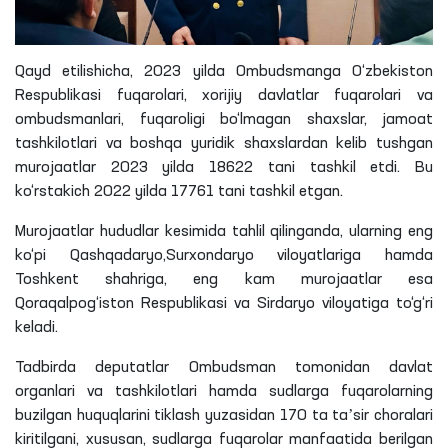
Qayd
etilishicha
, 2023 yilda Ombudsmanga O‘zbekiston
Respublikasi fuqarolari, xorijiy davlatlar fuqarolari va
ombudsmanlari, fuqaroligi bo‘lmagan shaxslar, jamoat
tashkilotlari va boshqa yuridik shaxslardan kelib tushgan
murojaatlar 2023 yilda 18622 tani tashkil etdi. Bu
ko‘rstakich
2022 yilda 17761 tani tashkil etgan.
Murojaatlar hududlar kesimida tahlil qilinganda, ularning eng
ko‘pi Qashqadaryo,Surxondaryo viloyatlariga hamda
Toshkent shahriga, eng kam murojaatlar esa
Qoraqalpog‘iston Respublikasi va Sirdaryo viloyatiga to‘g‘ri
keladi.
Tadbirda deputatlar Ombudsman tomonidan davlat
organlari va tashkilotlari hamda sudlarga fuqarolarning
buzilgan huquqlarini tiklash yuzasidan 170
ta
taʼsir choralari
kiritilgani, xususan, sudlarga fuqarolar manfaatida berilgan