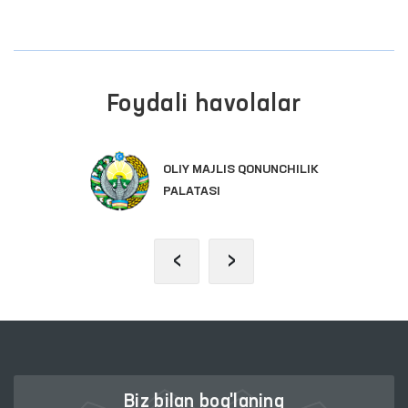
Foydali havolalar
OLIY MAJLIS QONUNCHILIK
PALATASI
‹
›
Biz bilan bog'laning