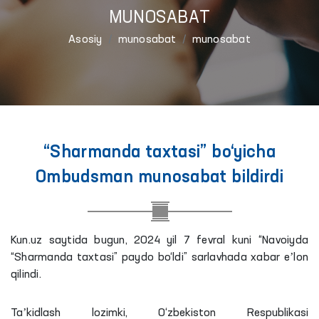
MUNOSABAT
Asosiy
munosabat
munosabat
“Sharmanda taxtasi” bo‘yicha
Ombudsman munosabat bildirdi
Kun.uz saytida bugun, 2024 yil 7 fevral kuni “Navoiyda
“Sharmanda taxtasi” paydo bo‘ldi” sarlavhada xabar eʼlon
qilindi.
Taʼkidlash
lozimki
, O‘zbekiston Respublikasi