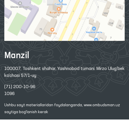
Manzil
100007, Toshkent shahar, Yashnobod tumani. Mirzo Ulug‘bek
ko‘chasi 57/1-uy
(71) 200-10-96
1096
Ushbu sayt materiallaridan foydalanganda,
www.ombudsman.uz
saytiga bog'lanish kerak
2026 © O'ZBEKISTON RESPUBLIKASI OLIY MAJLISINING INSON