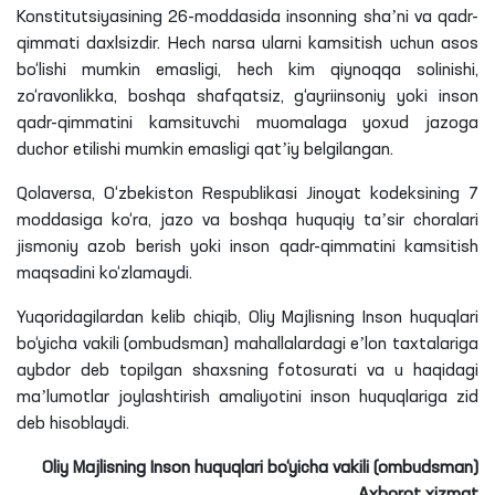
Konstitutsiyasining 26-moddasida insonning shaʼni va qadr-
qimmati daxlsizdir. Hech narsa ularni kamsitish uchun asos
bo‘lishi mumkin emasligi, hech kim qiynoqqa solinishi,
zo‘ravonlikka, boshqa shafqatsiz, g‘ayriinsoniy yoki inson
qadr-qimmatini kamsituvchi muomalaga yoxud jazoga
duchor etilishi mumkin emasligi qatʼiy belgilangan.
Qolaversa, O‘zbekiston Respublikasi Jinoyat kodeksining 7
moddasiga ko‘ra, jazo va boshqa huquqiy taʼsir choralari
jismoniy azob berish yoki inson qadr-qimmatini kamsitish
maqsadini ko‘zlamaydi.
Yuqoridagilardan kelib chiqib, Oliy Majlisning Inson huquqlari
bo‘yicha vakili (ombudsman) mahallalardagi eʼlon taxtalariga
aybdor deb topilgan shaxsning fotosurati va u haqidagi
maʼlumotlar joylashtirish amaliyotini inson huquqlariga zid
deb hisoblaydi.
Oliy Majlisning Inson huquqlari bo‘yicha vakili (ombudsman)