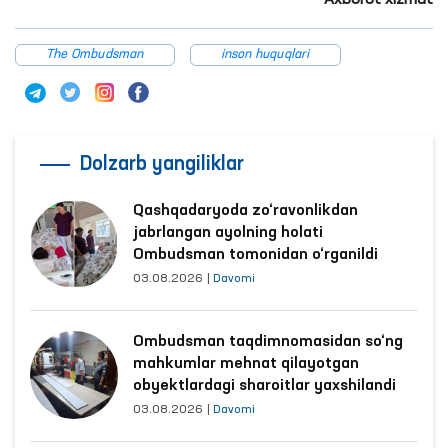
Axborot xizmat
The Ombudsman
inson huquqlari
Dolzarb yangiliklar
Qashqadaryoda zo‘ravonlikdan
jabrlangan ayolning holati
Ombudsman tomonidan o‘rganildi
03.08.2026
|
Davomi
Ombudsman taqdimnomasidan so‘ng
mahkumlar mehnat qilayotgan
obyektlardagi sharoitlar yaxshilandi
03.08.2026
|
Davomi