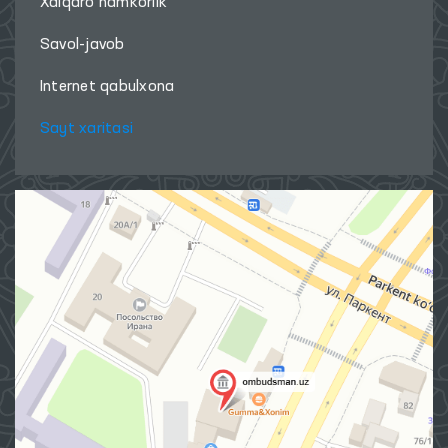
Xalqaro hamkorlik
Savol-javob
Internet qabulxona
Sayt xaritasi