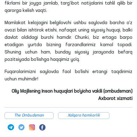
fikrlarni bir joyga jamlab, targ‘ibot natijalarini tahlil qilib bir
qarorga kelish vaqti.
Mamlakat kelajagini belgilovchi ushbu saylovda barcha o‘z
ovozi bilan ishtirok etishi, nafaqat uning siyosiy huquqi, balki
davlat oldidagi burchi hamdir. Chunki, biz ertaga barpo
etadigan yurtda bizning farzandlarimiz kamol topadi.
Shuning uchun ham, bunday siyosiy jarayonda befarq
pozitsiyada bo‘lishga haqqimiz yo‘q.
Fuqarolarimizni saylovda faol bo‘lishi ertangi taqdirimiz
uchun muhimdir!
Oliy Majlisning Inson huquqlari bo‘yicha vakili (ombudsman)
Axborot xizmati
The Ombudsman
Xalqaro hamkorlik