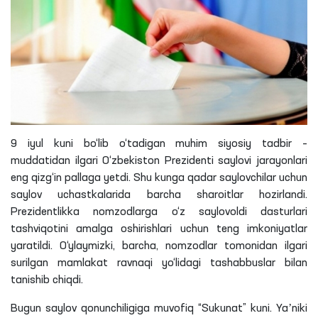
9 iyul kuni bo‘lib o‘tadigan muhim siyosiy tadbir –
muddatidan ilgari O‘zbekiston Prezidenti saylovi jarayonlari
eng qizg‘in pallaga yetdi. Shu kunga qadar saylovchilar uchun
saylov uchastkalarida barcha sharoitlar hozirlandi.
Prezidentlikka nomzodlarga o‘z saylovoldi dasturlari
tashviqotini amalga oshirishlari uchun teng imkoniyatlar
yaratildi. O‘ylaymizki, barcha, nomzodlar tomonidan ilgari
surilgan mamlakat ravnaqi yo‘lidagi tashabbuslar bilan
tanishib chiqdi.
Bugun saylov qonunchiligiga muvofiq “Sukunat” kuni. Yaʼniki