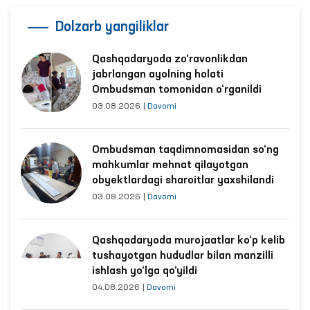
Dolzarb yangiliklar
Qashqadaryoda zo‘ravonlikdan
jabrlangan ayolning holati
Ombudsman tomonidan o‘rganildi
03.08.2026
|
Davomi
Ombudsman taqdimnomasidan so‘ng
mahkumlar mehnat qilayotgan
obyektlardagi sharoitlar yaxshilandi
03.08.2026
|
Davomi
Qashqadaryoda murojaatlar ko‘p kelib
tushayotgan hududlar bilan manzilli
ishlash yo‘lga qo‘yildi
04.08.2026
|
Davomi