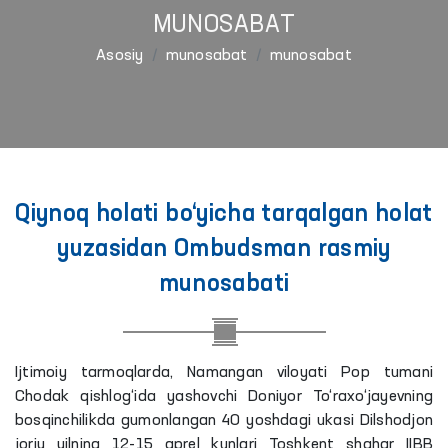
MUNOSABAT
Asosiy
munosabat
munosabat
Qiynoq holati bo‘yicha tarqalgan holat
yuzasidan Ombudsman rasmiy
munosabati
Ijtimoiy tarmoqlarda, Namangan viloyati Pop tumani
Chodak qishlog‘ida yashovchi Doniyor To‘raxo‘jayevning
bosqinchilikda gumonlangan 40 yoshdagi ukasi Dilshodjon
joriy yilning 12-15 aprel kunlari Toshkent shahar IIBB