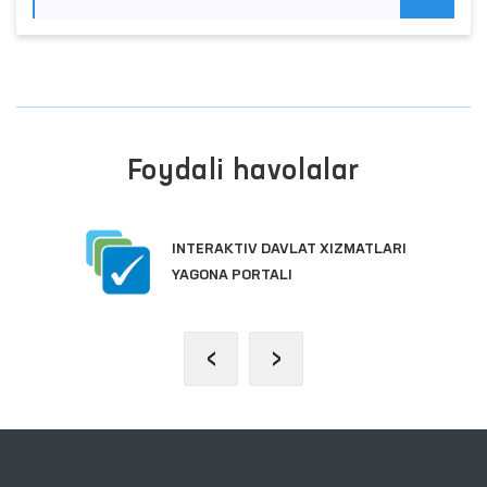
Foydali havolalar
INTERAKTIV DAVLAT XIZMATLARI
YAGONA PORTALI
‹
›