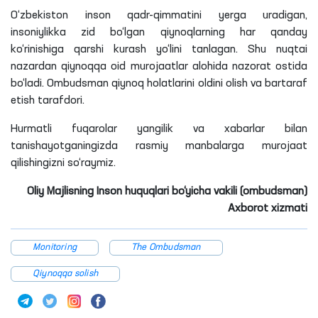
O‘zbekiston inson qadr-qimmatini yerga uradigan,
insoniylikka zid bo‘lgan
qiynoqlarning har qanday
ko‘rinishiga qarshi kurash yo‘lini tanlagan. Shu
nuqtai
nazardan qiynoqqa oid murojaatlar alohida nazorat ostida
bo‘ladi. Ombudsman qiynoq holatlarini oldini olish va bartaraf
etish tarafdori.
Hurmatli fuqarolar yangilik va xabarlar bilan
tanishayotganingizda
rasmiy manbalarga murojaat
qilishingizni so‘raymiz.
Oliy Majlisning Inson huquqlari bo‘yicha vakili (ombudsman)
Axborot xizmati
Monitoring
The Ombudsman
Qiynoqqa solish