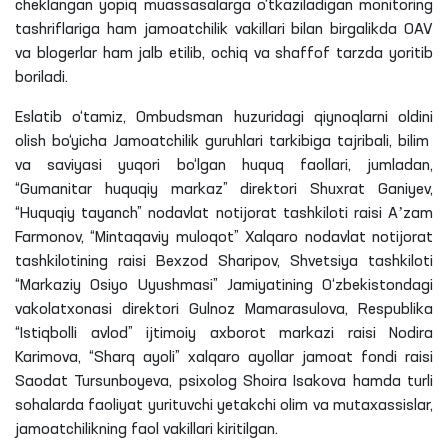
cheklangan yopiq muassasalarga o‘tkaziladigan monitoring
tashriflariga ham jamoatchilik vakillari bilan birgalikda OAV
va blogerlar ham jalb etilib, ochiq va shaffof tarzda yoritib
boriladi.
Eslatib o‘tamiz, Ombudsman huzuridagi qiynoqlarni oldini
olish bo‘yicha Jamoatchilik guruhlari tarkibiga tajribali, bilim
va saviyasi yuqori bo‘lgan huquq faollari, jumladan,
“Gumanitar huquqiy markaz” direktori
Shuxrat
Ganiyev
,
“Huquqiy tayanch” nodavlat notijorat tashkiloti raisi Aʼzam
Farmonov
, “Mintaqaviy muloqot” Xalqaro nodavlat notijorat
tashkilotining raisi
Bexzod
Sharipov,
Shvetsiya
tashkiloti
“Markaziy Osiyo Uyushmasi” Jamiyatining O‘zbekistondagi
vakolatxonasi direktori Gulnoz
Mamarasulova
, Respublika
“Istiqbolli avlod” ijtimoiy axborot markazi raisi Nodira
Karimova
, “Sharq ayoli” xalqaro ayollar jamoat fondi raisi
Saodat
Tursunboyeva
, psixolog Shoira
Isakova
hamda turli
sohalarda faoliyat yurituvchi yetakchi olim va mutaxassislar,
jamoatchilikning faol vakillari kiritilgan.