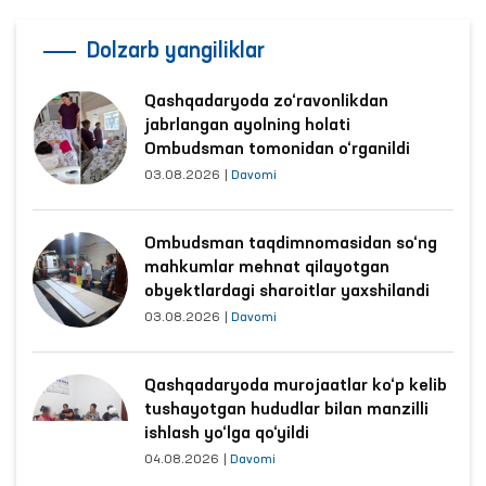
Dolzarb yangiliklar
Qashqadaryoda zo‘ravonlikdan
jabrlangan ayolning holati
Ombudsman tomonidan o‘rganildi
03.08.2026
|
Davomi
Ombudsman taqdimnomasidan so‘ng
mahkumlar mehnat qilayotgan
obyektlardagi sharoitlar yaxshilandi
03.08.2026
|
Davomi
Qashqadaryoda murojaatlar ko‘p kelib
tushayotgan hududlar bilan manzilli
ishlash yo‘lga qo‘yildi
04.08.2026
|
Davomi