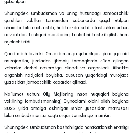
yuborilgan.
Shuningdek, Ombudsman va uning huzuridagi Jamoatchilik
guruhlari vakillari tomonidan xabarlarda qayd etilgan
shaxslar bilan uchrashib, holi tarzda suhbatlashishlari uchun
navbatdan tashqari monitoring tashrifini tashkil qilish ham
rejalashtirildi.
Qayd etish
lozimki
, Ombudsmanga yuborilgan qiynoqqa oid
murojaatlar, jumladan ijtimoiy tarmoqlarda eʼlon qilingan
xabarlar darhol nazoratga olinadi va o‘rganiladi. Albatta
o‘rganish natijalari bo‘yicha, xususan yuqoridagi murojaat
yuzasidan jamoatchilik xabardor qilinadi.
Maʼlumot uchun: Oliy Majlisning Inson huquqlari bo‘yicha
vakilining (ombudsmanning) Qiynoqlarni oldini olish bo‘yicha
2022 yilda amalga oshirilgan ishlar yuzasidan maʼruzasi
bilan ombudsman.uz sayti orqali tanishingiz mumkin.
Shuningdek, Ombudsman boshchiligida harakatlanish erkinligi