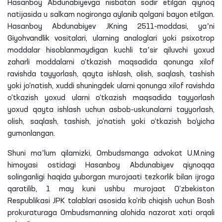
Hasanboy
Abdunabiyevga
nisbatan sodir etilgan qiynoq
natijasida u salkam nogironga aylanib qolgani bayon etilgan.
Hasanboy
Abdunabiyev
JKning
2511-moddasi, yaʼni
Giyohvandlik vositalari, ularning analoglari yoki psixotrop
moddalar hisoblanmaydigan kuchli taʼsir
qiluvchi
yoxud
zaharli moddalarni o‘tkazish maqsadida qonunga xilof
ravishda tayyorlash, qayta ishlash, olish, saqlash, tashish
yoki jo‘natish, xuddi shuningdek ularni qonunga xilof ravishda
o‘tkazish yoxud ularni o‘tkazish maqsadida tayyorlash
yoxud qayta ishlash uchun asbob-uskunalarni tayyorlash,
olish, saqlash, tashish, jo‘natish yoki o‘tkazish bo‘yicha
gumonlangan.
Shuni maʼlum
qilamizki
, Ombudsmanga advokat U.
M
.
ning
himoyasi ostidagi
Hasanboy
Abdunabiyev
qiynoqqa
solinganligi haqida yuborgan murojaati tezkorlik bilan ijroga
qaratilib, 1 may kuni ushbu murojaat O‘zbekiston
Respublikasi JPK talablari asosida ko‘rib chiqish uchun Bosh
prokuraturaga Ombudsmanning alohida nazorat xati orqali