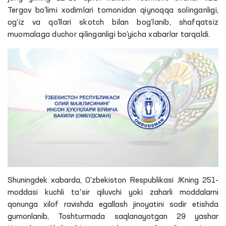
Tergov bo‘limi xodimlari tomonidan qiynoqqa solinganligi,
og‘iz va qo‘llari skotch bilan bog‘lanib, shafqatsiz
muomalaga duchor qilinganligi bo‘yicha xabarlar tarqaldi.
Shuningdek xabarda, O‘zbekiston Respublikasi
JKning
251-
moddasi kuchli taʼsir
qiluvchi
yoki zaharli moddalarni
qonunga xilof ravishda egallash jinoyatini sodir etishda
gumonlanib,
Toshturmada
saqlanayotgan 29 yashar