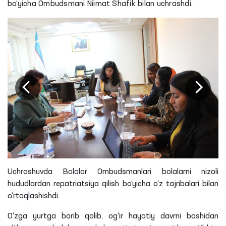
bo‘yicha Ombudsmani Niimat Shafik bilan uchrashdi.
Uchrashuvda Bolalar Ombudsmanlari bolalarni nizoli
hududlardan repatriatsiya qilish bo‘yicha o‘z tajribalari bilan
o‘rtoqlashishdi
.
O‘zga yurtga borib qolib, og‘ir hayotiy davrni boshidan