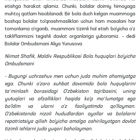
etishga harakat qilamiz. Chunki, bolalar doimiy himoyaga
muhtoj qatlam hisoblanadi. Bir bola duch kelgan muammoga
boshqa bolalar
to‘qnashmasliklari
uchun ham masalani har
tomonlama o‘rganib, muammoni tizimli hal etish bo‘yicha o‘z
takliflarimizni tegishli davlat organlariga yuboramiz. – dedi
Bolalar Ombudsmani
Aliya
Yunusova
Niimat
Shafik
,
Maldiv
Respublikasi Bola huquqlari bo‘yicha
Ombudsmani
- Bugungi uchrashuv men uchun juda muhim ahamiyatga
ega. Chunki o‘zaro suhbat davomida bola huquqlarini
taʼminlash borasidagi O‘zbekiston tajribasini, uning
yutuqlari va afzalliklari haqida ko‘p maʼlumotga ega
bo‘ldim va ularni o‘z faoliyatimda qo‘llayman.
O‘zbekistonda nizoli hududlardan ayollar va bolalarni
repatriatsiya qilish bo‘yicha amalga oshirilayotgan davlat
tizimli ishlarni juda yuqori baholayman.