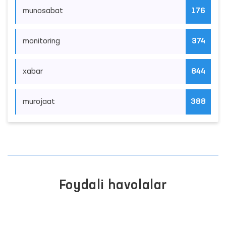
munosabat
176
monitoring
374
xabar
844
murojaat
388
Foydali havolalar
INTERAKTIV DAVLAT XIZM
HILIK