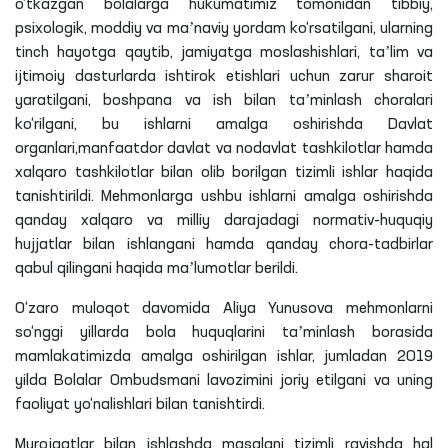
o‘tkazgan bolalarga hukumatimiz tomonidan tibbiy,
psixologik, moddiy va maʼnaviy yordam ko‘rsatilgani, ularning
tinch hayotga qaytib, jamiyatga moslashishlari, taʼlim va
ijtimoiy dasturlarda ishtirok etishlari uchun zarur sharoit
yaratilgani, boshpana va ish bilan taʼminlash choralari
ko‘rilgani, bu ishlarni amalga oshirishda Davlat
organlari,manfaatdor davlat va nodavlat tashkilotlar hamda
xalqaro tashkilotlar bilan olib borilgan tizimli ishlar haqida
tanishtirildi. Mehmonlarga ushbu ishlarni amalga oshirishda
qanday xalqaro va milliy darajadagi normativ-huquqiy
hujjatlar bilan ishlangani hamda qanday chora-tadbirlar
qabul qilingani haqida maʼlumotlar berildi.
O‘zaro muloqot davomida
Aliya
Yunusova mehmonlarni
so‘nggi yillarda bola huquqlarini taʼminlash borasida
mamlakatimizda amalga oshirilgan ishlar, jumladan 2019
yilda Bolalar Ombudsmani lavozimini joriy etilgani va uning
faoliyat yo‘nalishlari bilan tanishtirdi.
Murojaatlar bilan ishlashda masalani tizimli ravishda hal