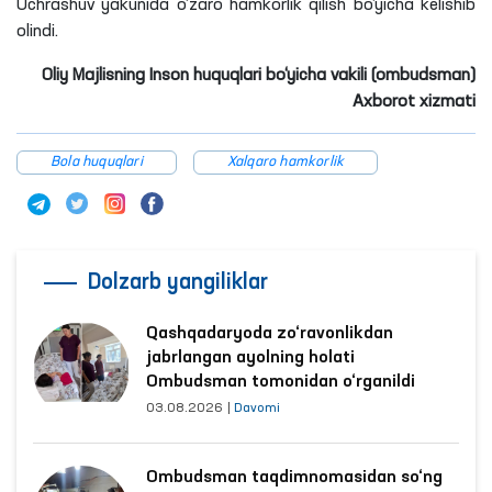
Uchrashuv yakunida o‘zaro hamkorlik qilish bo‘yicha kelishib
olindi.
Oliy Majlisning Inson huquqlari bo‘yicha vakili (ombudsman)
Axborot xizmati
Bola huquqlari
Xalqaro hamkorlik
Dolzarb yangiliklar
Qashqadaryoda zo‘ravonlikdan
jabrlangan ayolning holati
Ombudsman tomonidan o‘rganildi
03.08.2026
|
Davomi
Ombudsman taqdimnomasidan so‘ng