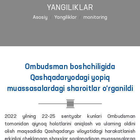
YANGILIKLAR
Asosiy
Yangiliklar
monitoring
Ombudsman boshchiligida
Qashqadaryodagi yopiq
muassasalardagi sharoitlar o‘rganildi
2022 yilning 22-25 sentyabr kunlari Ombudsman
tomonidan qiynoq holatlarini aniqlash va ularning oldini
olish maqsadida Qashqadaryo viloyatidagi harakatlanish
erkinligi cheklangan shaxslar saqlanadigan muassasalarga