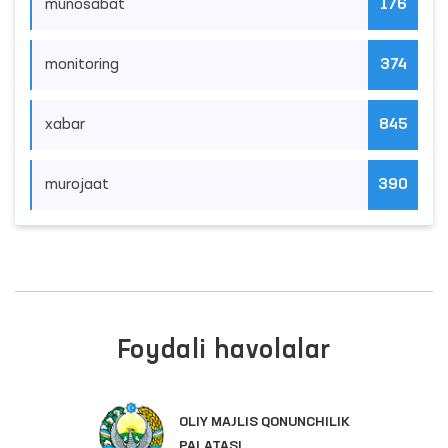
munosabat
176
monitoring
374
xabar
845
murojaat
390
Foydali havolalar
OLIY MAJLIS QONUNCHILIK
PALATASI