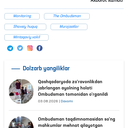
Axborot xizmati
Monitoring
The Ombudsman
Shaxsiy huquq
Murojaatlar
Mintaqaviy vakil
Dolzarb yangiliklar
Qashqadaryoda zo‘ravonlikdan
jabrlangan ayolning holati
Ombudsman tomonidan o‘rganildi
03.08.2026
|
Davomi
Ombudsman taqdimnomasidan so‘ng
mahkumlar mehnat qilayotgan