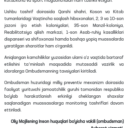
kutubxona va sport maydonchalari ham tashkil etilgan.
Ushbu tashrif doirasida Qarshi shahri, Koson va Kitob
tumanlaridagi Vaqtincha saqlash hibsxonalari, 2, 3 va 10-son
jazoni ijro etish koloniyalari, 35-son Manzil-koloniya,
Reabilitatsiya qilish markazi, 1-son Asab-ruhiy kasalliklari
dispanseri va shifoxonasi hamda boshqa yopiq
muassalarda
yaratilgan sharoitlar ham o‘rganildi.
Aniqlangan kamchiliklar yuzasidan ularni o‘z vaqtida bartaraf
etilishini taʼminlash maqsadida mutasaddi vazirlik va
idoralarga Ombudsmanning tavsiyalari kiritiladi.
Ombudsman huzuridagi milliy
preventiv
mexanizm doirasida
faoliyat yurituvchi jamoatchilik guruhi tomonidan respublika
bo‘ylab harakatlanish erkinligi cheklangan shaxslar
saqlanadigan muassasalarga monitoring tashriflari davom
ettiriladi
.
Oliy Majlisning Inson huquqlari bo‘yicha vakili (ombudsman)