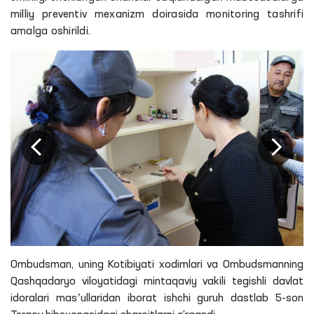
milliy preventiv mexanizm doirasida monitoring tashrifi
amalga oshirildi.
Ombudsman, uning Kotibiyati xodimlari va Ombudsmanning
Qashqadaryo viloyatidagi mintaqaviy vakili tegishli davlat
idoralari masʼullaridan iborat ishchi guruh dastlab 5-son