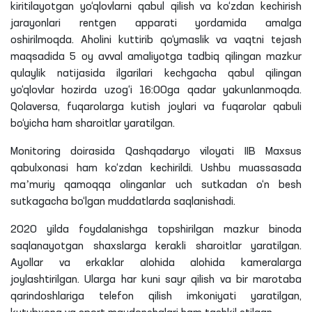
kiritilayotgan yo‘qlovlarni qabul qilish va ko‘zdan kechirish
jarayonlari rentgen apparati yordamida amalga
oshirilmoqda. Aholini kuttirib qo‘ymaslik va vaqtni tejash
maqsadida 5 oy avval amaliyotga
tadbiq
qilingan mazkur
qulaylik natijasida ilgarilari kechgacha qabul qilingan
yo‘qlovlar hozirda uzog‘i 16:00ga qadar yakunlanmoqda.
Qolaversa, fuqarolarga kutish joylari va fuqarolar qabuli
bo‘yicha ham sharoitlar yaratilgan.
Monitoring doirasida Qashqadaryo viloyati IIB Maxsus
qabulxonasi ham ko‘zdan kechirildi. Ushbu muassasada
maʼmuriy qamoqqa olinganlar uch sutkadan o‘n besh
sutkagacha bo‘lgan muddatlarda
saqlanishadi
.
2020 yilda foydalanishga topshirilgan mazkur binoda
saqlanayotgan shaxslarga kerakli sharoitlar yaratilgan.
Ayollar va erkaklar alohida alohida kameralarga
joylashtirilgan. Ularga har kuni sayr qilish va bir marotaba
qarindoshlariga telefon qilish imkoniyati yaratilgan,