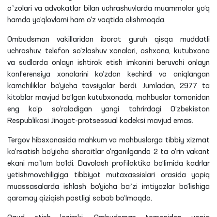
aʼzolari va advokatlar bilan uchrashuvlarda muammolar yo‘q
hamda yo‘qlovlarni ham o‘z vaqtida olishmoqda.
Ombudsman vakillaridan iborat guruh qisqa muddatli
uchrashuv, telefon so‘zlashuv xonalari, oshxona, kutubxona
va sudlarda onlayn ishtirok etish imkonini beruvchi onlayn
konferensiya xonalarini ko‘zdan kechirdi va aniqlangan
kamchiliklar bo‘yicha tavsiyalar berdi. Jumladan, 2977
ta
kitoblar mavjud bo‘lgan kutubxonada, mahbuslar tomonidan
eng ko‘p so‘raladigan yangi tahrirdagi O‘zbekiston
Respublikasi Jinoyat-protsessual kodeksi mavjud emas.
Tergov hibsxonasida mahkum va mahbuslarga tibbiy xizmat
ko‘rsatish bo‘yicha sharoitlar o‘rganilganda 2
ta
o‘rin vakant
ekani maʼlum bo‘ldi. Davolash profilaktika bo‘limida kadrlar
yetishmovchiligiga tibbiyot mutaxassislari orasida yopiq
muassasalarda ishlash bo‘yicha baʼzi imtiyozlar bo‘lishiga
qaramay qiziqish pastligi sabab bo‘lmoqda.