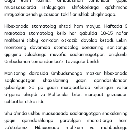
Qayd etish
lozimki
, Ombudsman tomonidan yopiq
muassasalarda ishlaydigan shifokorlarga qo‘shimcha
imtiyozlar berish yuzasidan takliflar ishlab chiqilmoqda.
Hibsxonada stomatolog shtati ham mavjud. Haftada 3
marotaba stomatolog kelib har qabulida 10-15 nafar
mahbusni tibbiy ko‘rikdan o‘tkazib, davolab ketadi. Lekin,
monitoring davomida stomatolog xonasining sanitariya
gigiyena talablariga muvofiq
saqlanmayotgani
aniqlanib,
Ombudsman tomonidan baʼzi tavsiyalar berildi.
Monitoring doirasida Ombudsmanga mazkur hibsxonada
saqlanayotgan shaxslarning yaqin qarindoshlaridan
yuborilgan 20
ga
yaqin murojaatlarda keltirilgan vajlar
o‘rganib chiqildi va Mahbuslar bilan murojaat yuzasidan
suhbatlar o‘tkazildi.
Shu o‘rinda ushbu muassasada saqlanayotgan shaxslarning
yaqin qarindoshlariga yaratilgan sharoitlarga ham
to‘xtalamiz. Hibsxonada mahkum va mahbuslarga