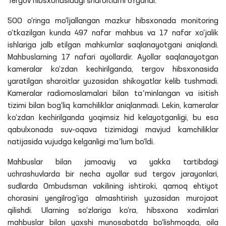
Tergov hibsxonasidagi sharoitlarni o‘rgandi.
500 o‘ringa mo‘ljallangan mazkur hibsxonada monitoring
o‘tkazilgan kunda 497 nafar mahbus va 17 nafar xo‘jalik
ishlariga jalb etilgan mahkumlar
saqlanayotgani
aniqlandi.
Mahbuslarning 17 nafari ayollardir. Ayollar saqlanayotgan
kameralar ko‘zdan kechirilganda, tergov hibsxonasida
yaratilgan sharoitlar yuzasidan shikoyatlar kelib tushmadi.
Kameralar
radiomoslamalari
bilan taʼminlangan va isitish
tizimi bilan bog‘liq kamchiliklar aniqlanmadi. Lekin, kameralar
ko‘zdan kechirilganda yoqimsiz hid
kelayotganligi
, bu esa
qabulxonada suv-oqava tizimidagi mavjud kamchiliklar
natijasida vujudga kelganligi maʼlum bo‘ldi.
Mahbuslar bilan jamoaviy va yakka tartibdagi
uchrashuvlarda bir necha ayollar sud tergov jarayonlari,
sudlarda Ombudsman vakilining ishtiroki, qamoq ehtiyot
chorasini
yengilrog‘iga
almashtirish yuzasidan murojaat
qilishdi. Ularning so‘zlariga ko‘ra, hibsxona xodimlari
mahbuslar bilan yaxshi munosabatda bo‘lishmoqda, oila