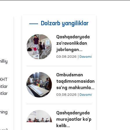
Dolzarb yangiliklar
Qashqadaryoda
zo‘ravonlikdan
jabrlangan
ayolning holati
03.08.2026
|
Davomi
lliy
Ombudsman
tomonidan
Ombudsman
o‘rganildi
EXHT
taqdimnomasidan
tlar
so‘ng mahkumlar
tlar
mehnat
03.08.2026
|
Davomi
qilayotgan
obyektlardagi
ning
Qashqadaryoda
sharoitlar
murojaatlar ko‘p
yaxshilandi
kelib