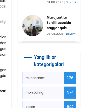
man)
tushayotgan
04.08.2026
|
Davomi
basi
hududlar bilan
manzilli ishlash
Murojaatlar
yo‘lga qo‘yildi
ligi
tahlili asosida
sayyor qabul
o‘tkaziladigan
06.08.2026
|
Davomi
lari
mahallalar
adan
tanlanmoqda
lgan
sion
Yangiliklar
kategoriyalari
ngan
ngda
munosabat
176
mati
monitoring
374
xabar
844