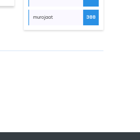
murojaat
388