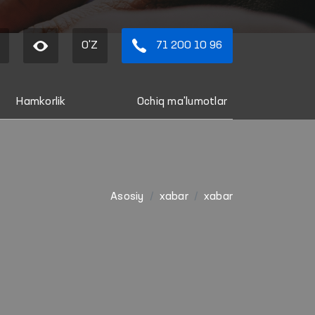
O'Z
71 200 10 96
Hamkorlik
Ochiq ma'lumotlar
Asosiy
xabar
xabar