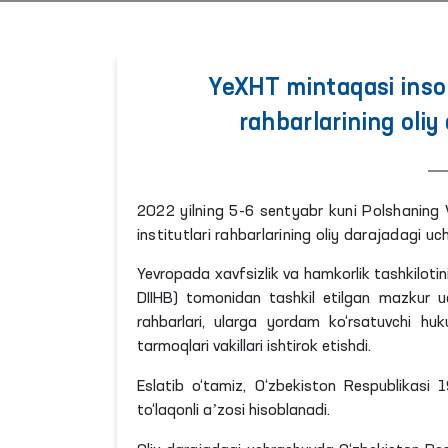
YeXHT mintaqasi inson 
rahbarlarining oliy
2022 yilning 5-6 sentyabr kuni Polshaning 
institutlari rahbarlarining oliy darajadagi uch
Yevropada xavfsizlik va hamkorlik tashkilotin
DIIHB
) tomonidan tashkil etilgan mazkur uc
rahbarlari, ularga yordam ko‘rsatuvchi huk
tarmoqlari vakillari ishtirok
etishdi
.
Eslatib o‘tamiz, O‘zbekiston Respublikasi
to‘laqonli aʼzosi hisoblanadi.