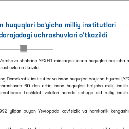
huquqlari bo‘yicha milliy institutlari
 darajadagi uchrashuvlari o‘tkazildi
Varshava shahrida YEXHT mintaqasi inson huquqlari bo‘yicha mi
rashuvlari o‘tkazildi.
ing Demokratik institutlar va inson huquqlari bo‘yicha byurosi (Y
hrashuvda 60 dan ortiq inson huquqlari bo‘yicha milliy institu
umatlararo tashkilot vakillari hamda sohaga oid milliy institu
 1992 yildan buyon Yevropada xavfsizlik va hamkorlik kengashi