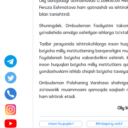
Oliy darajadagi uchrashuvda O‘zbekiston Resp
Feruza
Eshmatova
ham qatnashdi va ishtirokc
bilan tanishtirdi.
Shuningdek, Ombudsman faoliyatini takomil
yo‘nalishida amalga oshirilgan ishlarga
to‘xtal
Tadbir jarayonida ishtirokchilarga inson huqu
bo‘yicha milliy institutlarning barqarorligini
foydalanish bo‘yicha xabardorlikni oshirish, i
inson huquqlari bo‘yicha milliy institutlarni
yondashuvlarni ishlab chiqish bo‘yicha tavsiya
Ombudsman Polshaning
Varshava
shahrig
zo‘ravonlik muammosini qamoqda saqlash mo
ham ishtirok etadi.
Oliy 
inson huquqlari
Mintaqaviy vakil