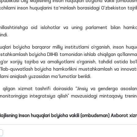
ublikasi Oliy Majlisining Inson huquqlari bo‘yicha vakili (ombuds
hilarni inson huquqlarini taʼminlash borasidagi O‘zbekiston tajri
lashtirishga oid islohotlar va uning parlament bilan hamkor
indi
.
qlari bo‘yicha barqaror milliy institutlarni o‘rganish, inson huquq
 mustahkamlash bo‘yicha
DIIHB
tomonidan ishlab chiqilgan qo‘llanm
lg‘or xorijiy tajriba va amaliyotlarni o‘rganish, tahdid ostida bo‘
 qo‘llab-quvvatlash bo‘yicha hamkorlikni mustahkamlash va innovat
larni aniqlash yuzasidan maʼlumotlar berildi.
a
qilgan xizmat tashrifi doirasida “Jinsiy va genderga asosla
nitoringiga integratsiya qilish” mavzusidagi mintaqaviy treni
Majlisning Inson huquqlari bo‘yicha vakili (ombudsman) Axborot xiz