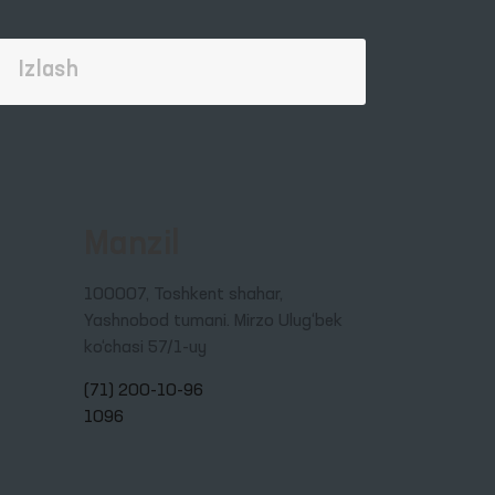
Manzil
100007, Toshkent shahar,
Yashnobod tumani. Mirzo Ulug‘bek
ko‘chasi 57/1-uy
(71) 200-10-96
1096