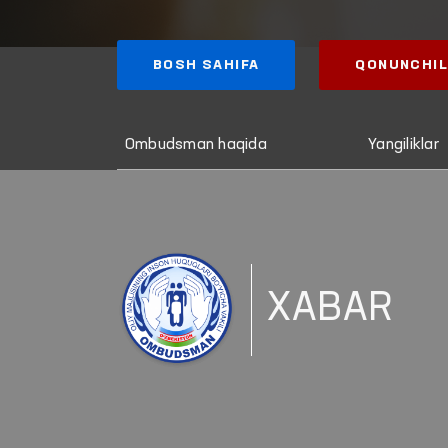
BOSH SAHIFA
QONUNCHIL
Ombudsman haqida
Yangiliklar
XABAR