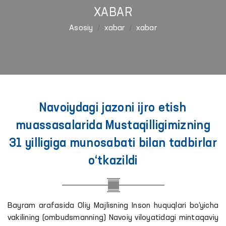
XABAR
Asosiy
xabar
xabar
Navoiydagi jazoni ijro etish
muassasalarida Mustaqilligimizning
31 yilligiga munosabati bilan tadbirlar
o‘tkazildi
Bayram arafasida Oliy Majlisning Inson huquqlari bo‘yicha
vakilining (ombudsmanning) Navoiy viloyatidagi mintaqaviy