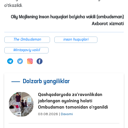
o‘tkazildi.
Oliy Majlisning Inson huquqlari bo‘yicha vakili (ombudsman)
Axborot xizmati
The Ombudsman
inson huquqlari
Mintaqaviy vakil
Dolzarb yangiliklar
Qashqadaryoda zo‘ravonlikdan
jabrlangan ayolning holati
Ombudsman tomonidan o‘rganildi
03.08.2026
|
Davomi