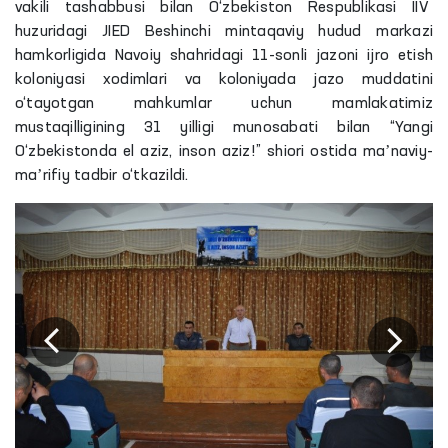
vakili tashabbusi bilan O‘zbekiston Respublikasi IIV
huzuridagi JIED Beshinchi mintaqaviy hudud markazi
hamkorligida Navoiy shahridagi 11-sonli jazoni ijro etish
koloniyasi xodimlari va koloniyada jazo muddatini
o‘tayotgan mahkumlar uchun mamlakatimiz
mustaqilligining 31 yilligi munosabati bilan “Yangi
O‘zbekistonda el aziz, inson aziz!” shiori ostida maʼnaviy-
maʼrifiy tadbir o‘tkazildi.