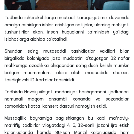
Tadbirda ishtirokchilarga mustaqil taraqqiyotimiz davomida
amalga oshirilgan ishlar, erishilgan natijalar, ularning mohiyati
tushuntirilar ekan, inson huquqlarini taʼminlash yo‘lidagi
islohotlarga alohida
to‘xtalindi
.
Shundan so‘ng mutasaddi tashkilotlar vakillari bilan
birgalikda koloniyada jazo muddatini o‘tayotgan 12 nafar
mahkumga ozodlikka chiqqandan so‘ng duch kelishi mumkin
bo‘lgan muammolarni oldini olish maqsadida shaxsini
tasdiqlovchi ID-kartalar topshirildi.
Tadbirda Navoiy viloyati madaniyat boshqarmasi ijodkorlari,
namunali maqom ansambli xonanda va sozandalari
tomonidan katta konsert dasturi namoyish etildi.
Mustaqillik bayramiga bag‘ishlangan bu kabi maʼnaviy-
maʼrifiy tadbirlar viloyatdagi 4, 5, 12-sonli jazoni ijro etish
koloniyalarida hamda 36-son Manzil koloniyasida ham