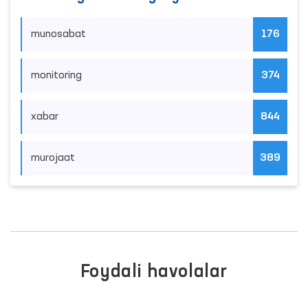
munosabat
176
monitoring
374
xabar
844
murojaat
389
Foydali havolalar