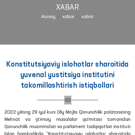
XABAR
Asosiy
xabar
xabar
Konstitutsiyaviy islohotlar sharoitida
yuvenal yustitsiya institutini
takomillashtirish istiqbollari
2022 yilning 29 iyul kuni Oliy Majlis Qonunchilik palatasining
Mehnat va ijtimoiy masalalar qo‘mitasi tomonidan
Qonunchilik muammolari va parlament tadqiqotlari instituti
bilan hamkorlikda “Konstitutsiyaviy islohotlar sharoitida