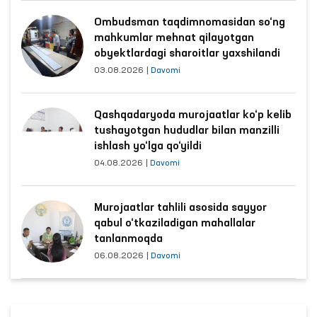
Ombudsman taqdimnomasidan so‘ng
mahkumlar mehnat qilayotgan
obyektlardagi sharoitlar yaxshilandi
03.08.2026
|
Davomi
Qashqadaryoda murojaatlar ko‘p kelib
tushayotgan hududlar bilan manzilli
ishlash yo‘lga qo‘yildi
04.08.2026
|
Davomi
Murojaatlar tahlili asosida sayyor
qabul o‘tkaziladigan mahallalar
tanlanmoqda
06.08.2026
|
Davomi