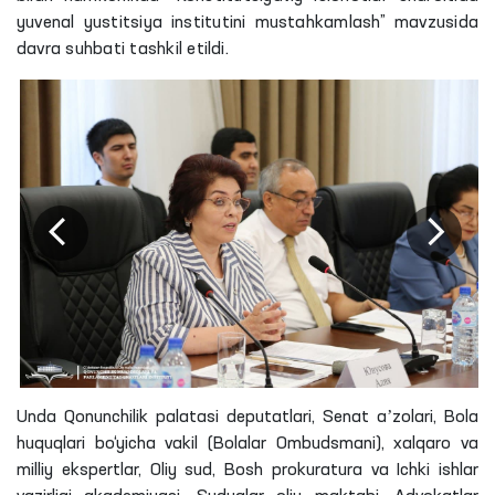
yuvenal yustitsiya institutini mustahkamlash” mavzusida
davra suhbati tashkil etildi.
Unda Qonunchilik palatasi deputatlari, Senat aʼzolari, Bola
huquqlari bo‘yicha vakil (Bolalar Ombudsmani), xalqaro va
milliy ekspertlar, Oliy sud, Bosh prokuratura va Ichki ishlar