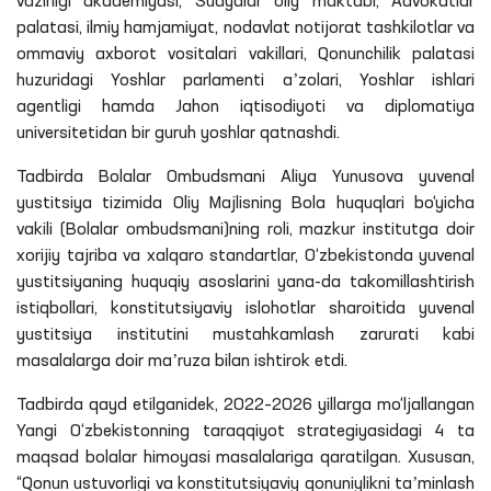
vazirligi akademiyasi, Sudyalar oliy maktabi, Advokatlar
palatasi, ilmiy hamjamiyat, nodavlat notijorat tashkilotlar va
ommaviy axborot vositalari vakillari, Qonunchilik palatasi
huzuridagi Yoshlar parlamenti aʼzolari, Yoshlar ishlari
agentligi hamda Jahon iqtisodiyoti va diplomatiya
universitetidan bir guruh yoshlar qatnashdi.
Tadbirda Bolalar Ombudsmani
Aliya
Yunusova
yuvenal
yustitsiya tizimida Oliy Majlisning Bola huquqlari bo‘yicha
vakili (Bolalar ombudsmani)
ning
roli, mazkur institutga doir
xorijiy tajriba va xalqaro standartlar, O‘zbekistonda
yuvenal
yustitsiyaning huquqiy asoslarini yana-da takomillashtirish
istiqbollari, konstitutsiyaviy islohotlar sharoitida
yuvenal
yustitsiya institutini mustahkamlash zarurati kabi
masalalarga doir maʼruza bilan ishtirok etdi.
Tadbirda qayd
etilganidek
, 2022–2026 yillarga mo‘ljallangan
Yangi O‘zbekistonning taraqqiyot strategiyasidagi 4
ta
maqsad bolalar himoyasi masalalariga qaratilgan. Xususan,
“Qonun ustuvorligi va konstitutsiyaviy qonuniylikni taʼminlash