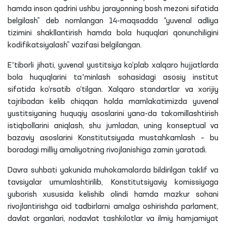
hamda inson qadrini ushbu jarayonning bosh mezoni sifatida
belgilash” deb nomlangan 14-maqsadda “
yuvenal
adliya
tizimini shakllantirish hamda bola huquqlari qonunchiligini
kodifikatsiyalash” vazifasi belgilangan.
Eʼtiborli jihati,
yuvenal
yustitsiya ko‘plab xalqaro hujjatlarda
bola huquqlarini taʼminlash sohasidagi asosiy institut
sifatida ko‘rsatib o‘tilgan. Xalqaro standartlar va xorijiy
tajribadan kelib chiqqan holda mamlakatimizda
yuvenal
yustitsiyaning huquqiy asoslarini yana-da takomillashtirish
istiqbollarini aniqlash, shu jumladan, uning konseptual va
bazaviy asoslarini Konstitutsiyada mustahkamlash – bu
boradagi milliy amaliyotning rivojlanishiga zamin yaratadi.
Davra suhbati yakunida muhokamalarda bildirilgan taklif va
tavsiyalar umumlashtirilib, Konstitutsiyaviy komissiyaga
yuborish xususida kelishib olindi hamda mazkur sohani
rivojlantirishga oid tadbirlarni amalga oshirishda parlament,
davlat organlari, nodavlat tashkilotlar va ilmiy hamjamiyat