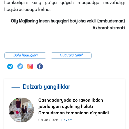
hamkorligini keng yo‘lga qo‘yish maqsadga muvofiqligi
haqida xulosaga kelindi.
Oliy Majlisning Inson huquqlari bo‘yicha vakili (ombudsman)
Axborot xizmati
Bola huquqlari
Huquqiy tahlil
Dolzarb yangiliklar
Qashqadaryoda zo‘ravonlikdan
jabrlangan ayolning holati
Ombudsman tomonidan o‘rganildi
03.08.2026
|
Davomi