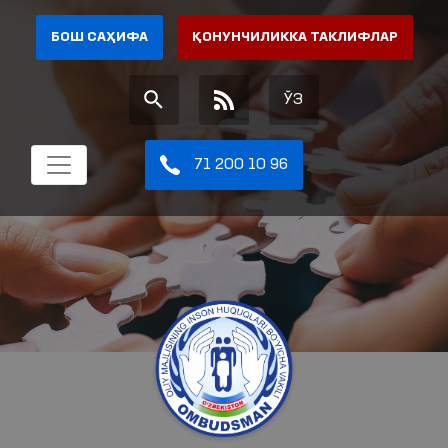
БОШ САҲИФА
ҚОНУНЧИЛИККА ТАКЛИФЛАР
ЎЗ
71 200 10 96