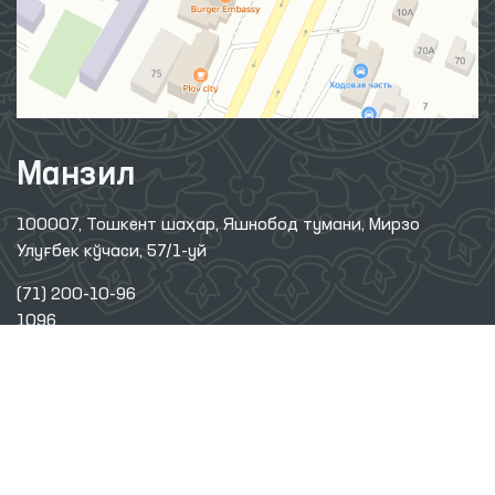
Манзил
100007, Тошкент шаҳар, Яшнобод тумани, Мирзо
Улуғбек кўчаси, 57/1-уй
(71) 200-10-96
1096
Ушбу сайт материалларидан фойдаланганда,
www.ombudsman.uz
сайтига боғланиш керак
2026 © ЎЗБЕКИСТОН РЕСПУБЛИКАСИ ОЛИЙ МАЖЛИСИНИНГ
ИНСОН ҲУҚУҚЛАРИ БЎЙИЧА ВАКИЛИ (ОМБУДСМАН)