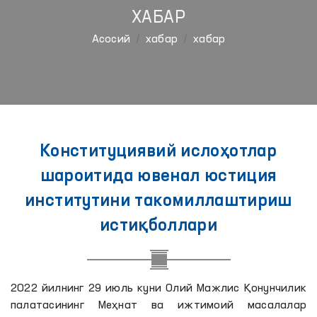
ХАБАР
Aсосий
хабар
хабар
Конституциявий ислоҳотлар
шароитида ювенал юстиция
институтини такомиллаштириш
истиқболлари
2022 йилнинг 29 июль куни Олий Мажлис Қонунчилик
палатасининг Меҳнат ва ижтимоий масалалар