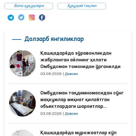
Бола ҳуқуқлари
Ҳуқуқий таҳлил
Долзарб янгиликлар
Қашқадарёда зўравонликдан
жабрланган аёлнинг ҳолати
Омбудсман томонидан ўрганилди
03.08.2026
|
Давоми
Омбудсман тақдимномасидан сўнг
маҳкумлар меҳнат қилаётган
объектлардаги шароитлар
яхшиланди
03.08.2026
|
Давоми
Қашқадарёда мурожаатлар кўп