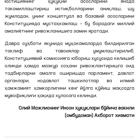
юстициянинг ҳуқуқий асосларини янада
такомиллаштириш истиқболларини аниқлаш, шу
жумладан, унинг концептуал ва базавий асосларини
Конституцияда мустаҳкамлаш – бу борадаги миллий
амалиётнинг ривожланишига замин яратади.
Давра суҳбати якунида муҳокамаларда билдирилган
таклиф ва тавсиялар умумлаштирилиб,
Конституциявий комиссияга юбориш хусусида келишиб
олинди ҳамда мазкур соҳани ривожлантиришга оид
тадбирларни амалга оширишда парламент, давлат
органлари, нодавлат ташкилотлар ва илмий
ҳамжамият ҳамкорлигини кенг йўлга қўйиш мақсадга
мувофиқлиги ҳақида хулосага келинди.
Олий Мажлиснинг Инсон ҳуқуқлари бўйича вакили
(омбудсман) Ахборот хизмати