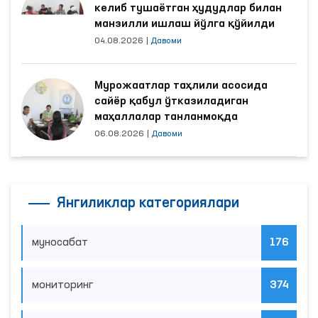
келиб тушаётган ҳудудлар билан
манзилли ишлаш йўлга қўйилди
04.08.2026
|
Давоми
Мурожаатлар таҳлили асосида
сайёр қабул ўтказиладиган
маҳаллалар танланмоқда
06.08.2026
|
Давоми
Янгиликлар категориялари
муносабат
176
мониторинг
374