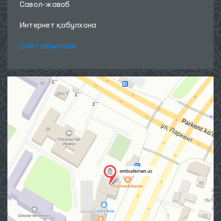
Савол-жавоб
Интернет қабулхона
Сайт харитаси