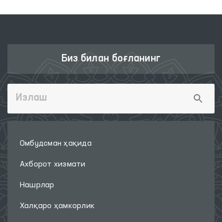
Биз билан боғланинг
Омбудсман ҳақида
Ахборот хизмати
Нашрлар
Халқаро ҳамкорлик