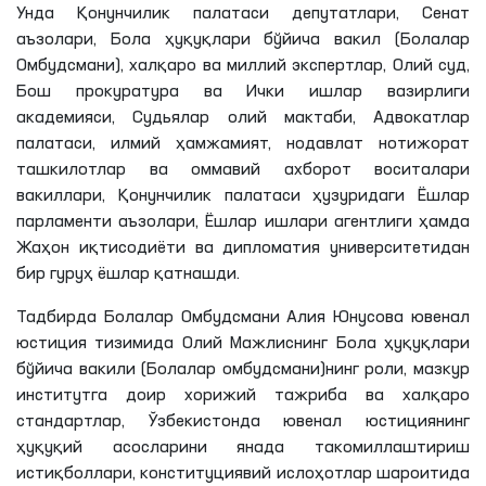
Унда Қонунчилик палатаси депутатлари, Сенат
аъзолари, Бола ҳуқуқлари бўйича вакил (Болалар
Омбудсмани), халқаро ва миллий экспертлар, Олий суд,
Бош прокуратура ва Ички ишлар вазирлиги
академияси, Судьялар олий мактаби, Адвокатлар
палатаси, илмий ҳамжамият, нодавлат нотижорат
ташкилотлар ва оммавий ахборот воситалари
вакиллари, Қонунчилик палатаси ҳузуридаги Ёшлар
парламенти аъзолари, Ёшлар ишлари агентлиги ҳамда
Жаҳон иқтисодиёти ва дипломатия университетидан
бир гуруҳ ёшлар қатнашди.
Тадбирда Болалар Омбудсмани
Алия
Юнусова
ювенал
юстиция тизимида Олий Мажлиснинг Бола ҳуқуқлари
бўйича вакили (Болалар омбудсмани)
нинг
роли, мазкур
институтга доир хорижий тажриба ва халқаро
стандартлар, Ўзбекистонда
ювенал
юстициянинг
ҳуқуқий асосларини янада такомиллаштириш
истиқболлари, конституциявий ислоҳотлар шароитида