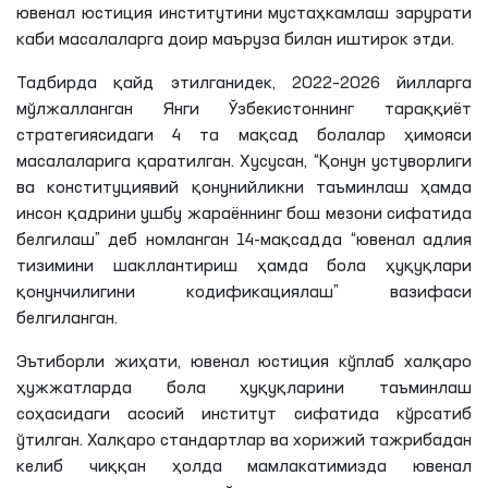
ювенал
юстиция институтини мустаҳкамлаш зарурати
каби масалаларга доир маъруза билан иштирок этди.
Тадбирда қайд
этилганидек
, 2022–2026 йилларга
мўлжалланган Янги Ўзбекистоннинг тараққиёт
стратегиясидаги 4
та
мақсад болалар ҳимояси
масалаларига қаратилган. Хусусан, “Қонун устуворлиги
ва конституциявий қонунийликни таъминлаш ҳамда
инсон қадрини ушбу жараённинг бош мезони сифатида
белгилаш” деб номланган 14-мақсадда “
ювенал
адлия
тизимини шакллантириш ҳамда бола ҳуқуқлари
қонунчилигини кодификациялаш” вазифаси
белгиланган.
Эътиборли жиҳати,
ювенал
юстиция кўплаб халқаро
ҳужжатларда бола ҳуқуқларини таъминлаш
соҳасидаги асосий институт сифатида кўрсатиб
ўтилган. Халқаро стандартлар ва хорижий тажрибадан
келиб чиққан ҳолда мамлакатимизда
ювенал