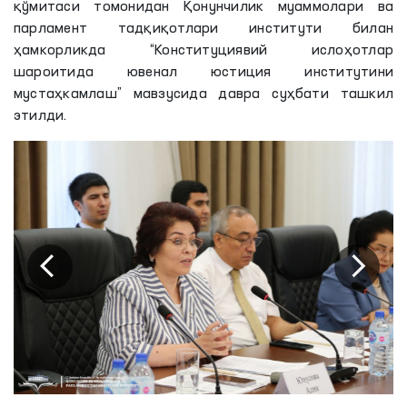
қўмитаси томонидан Қонунчилик муаммолари ва
парламент тадқиқотлари институти билан
ҳамкорликда “Конституциявий ислоҳотлар
шароитида ювенал юстиция институтини
мустаҳкамлаш” мавзусида давра суҳбати ташкил
этилди.