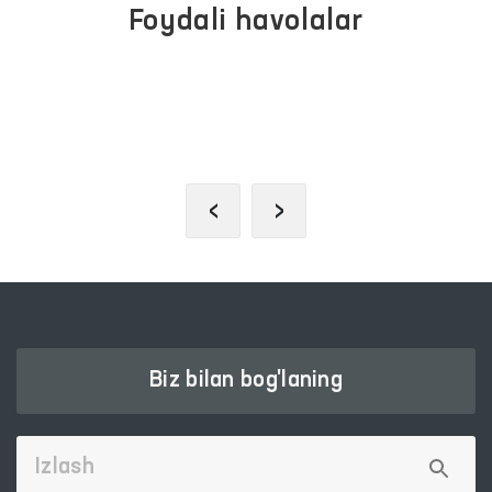
Foydali havolalar
OLIY MAJLIS QONUNCHILIK
PALATASI
‹
›
Biz bilan bog'laning