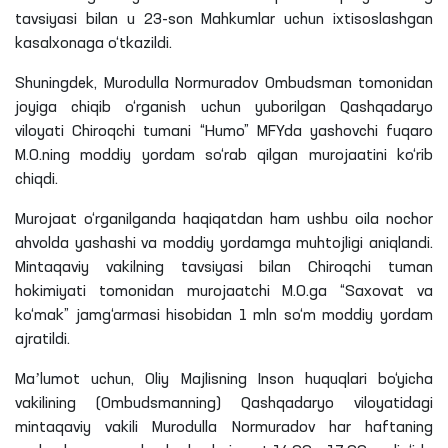
tavsiyasi bilan u 23-son Mahkumlar uchun ixtisoslashgan
kasalxonaga o‘tkazildi.
Shuningdek,
Murodulla
Normuradov
Ombudsman tomonidan
joyiga chiqib o‘rganish uchun yuborilgan Qashqadaryo
viloyati Chiroqchi tumani “Humo”
MFYda
yashovchi fuqaro
M
.
O
.
ning
moddiy yordam so‘rab qilgan murojaatini ko‘rib
chiqdi.
Murojaat o‘rganilganda haqiqatdan ham ushbu oila nochor
ahvolda yashashi va moddiy yordamga muhtojligi aniqlandi.
Mintaqaviy vakilning tavsiyasi bilan Chiroqchi tuman
hokimiyati tomonidan murojaatchi
M
.
O
.
ga
“Saxovat va
ko‘mak” jamg‘armasi hisobidan 1
mln
so‘m moddiy yordam
ajratildi.
Maʼlumot uchun, Oliy Majlisning Inson huquqlari bo‘yicha
vakilining (Ombudsmanning) Qashqadaryo viloyatidagi
mintaqaviy vakili
Murodulla
Normuradov
har haftaning