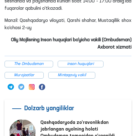
seshanba va payshanba kunlari soat 14:00 - 17:00 oralig‘ida
fuqarolar qabulini o‘tkazadi.
Manzil: Qashqadaryo viloyati, Qarshi shahar, Mustaqillik shox
ko‘chasi 2-uy
Oliy Majlisning Inson huquqlari bo‘yicha vakili (Ombudsman)
Axborot xizmati
The Ombudsman
inson huquqlari
Murojaatlar
Mintaqaviy vakil
Dolzarb yangiliklar
Qashqadaryoda zo‘ravonlikdan
jabrlangan ayolning holati