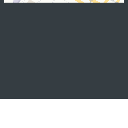
Manzil
100007, Toshkent shahar, Yashnobod tumani. Mirzo Ulug‘bek