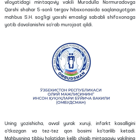
viloyatidagi mintaqaviy vakili Murodulla Normuradovga
Qarshi shahar 5-sonli tergov hibsxonasida saqlanayotgan
mahbus S.H. sog‘ligi yaxshi emasligi sababli shifoxonaga
yotib davolanishni so‘rab murojaat qildi.
Uning
yozishicha
, avval yurak xuruji, infarkt kasalligini
o‘tkazgan va tez-tez qon bosimi ko‘tarilib ketadi.
Mahbusning tibbiy holatidan kelib chiqib mintaqaviy vakilning