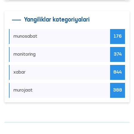
Yangiliklar kategoriyalari
munosabat
176
monitoring
374
xabar
844
murojaat
388