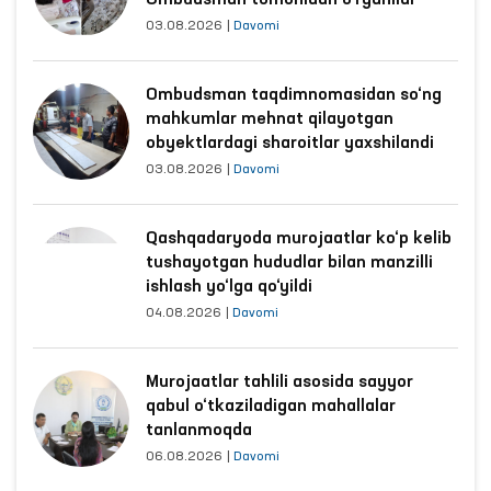
Ombudsman tomonidan o‘rganildi
03.08.2026
|
Davomi
Ombudsman taqdimnomasidan so‘ng
mahkumlar mehnat qilayotgan
obyektlardagi sharoitlar yaxshilandi
03.08.2026
|
Davomi
Qashqadaryoda murojaatlar ko‘p kelib
tushayotgan hududlar bilan manzilli
ishlash yo‘lga qo‘yildi
04.08.2026
|
Davomi
Murojaatlar tahlili asosida sayyor
qabul o‘tkaziladigan mahallalar
tanlanmoqda
06.08.2026
|
Davomi