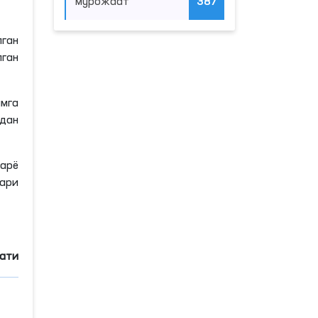
мурожаат
387
ган
лган
мга
идан
арё
лари
мати