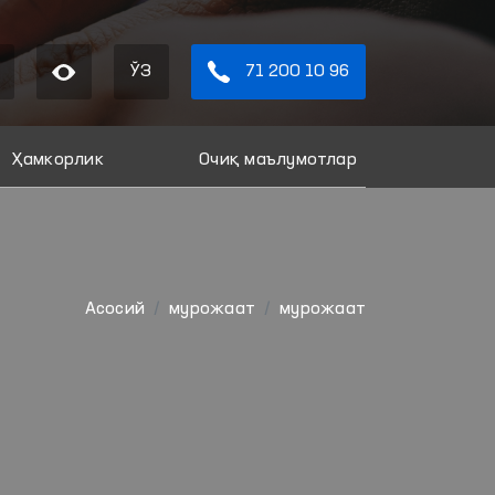
ЎЗ
71 200 10 96
Ҳамкорлик
Очиқ маълумотлар
Aсосий
мурожаат
мурожаат