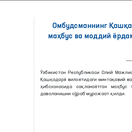
Омбудсманнинг Қашқа
маҳбус ва моддий ёрда
Ўзбекистон Республикаси Олий Мажлис
Қашқадарё вилоятидаги минтақавий ва
ҳибсхонасида сақланаётган маҳбус
даволанишни сўраб мурожаат қилди.