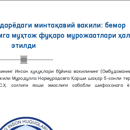
дарёдаги минтақавий вакили: бемор
мга муҳтож фуқаро мурожаатлари ҳал
этилди
ининг Инсон ҳуқуқлари бўйича вакилининг (Омбудсманни
кили Муродулла Нормурадовга Қарши шаҳар 5-сонли тер
 С.Ҳ. соғлиги яхши эмаслиги сабабли шифохонага ё