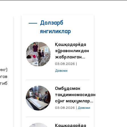
Долзарб
янгиликлар
Қашқадарёда
зўравонликдан
жабрланган
аёлнинг ҳолати
03.08.2026
|
Омбудсман
нг)
Давоми
томонидан
гов
ўрганилди
тиб
Омбудсман
тақдимномасидан
сўнг маҳкумлар
меҳнат қилаётган
03.08.2026
|
Давоми
объектлардаги
шароитлар
Қашқадарёда
яхшиланди