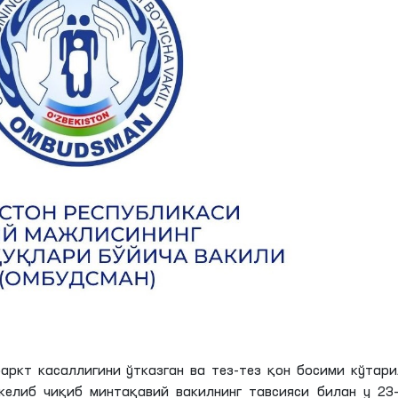
аркт касаллигини ўтказган ва тез-тез қон босими кўтар
келиб чиқиб минтақавий вакилнинг тавсияси билан у 23