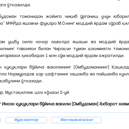
ага ўтказилди.
удсман томонидан жойига чиқиб ўрганиш учун юборил
мо”
МФЙда
яшовчи фуқаро
М
.
О
.
нинг
моддий ёрдам сўраб қи
ҳам ушбу оила ночор аҳволда яшаши ва моддий ёрда
илнинг тавсияси билан Чироқчи туман ҳокимияти томон
амғармаси ҳисобидан 1
млн
сўм моддий ёрдам ажратилди.
н ҳуқуқлари бўйича вакилининг (Омбудсманнинг) Қашқад
лла
Нормурадов
ҳар ҳафтанинг сешанба ва пайшанба кун
 қабулини ўтказади.
р, Мустақиллик шох кўчаси 2-уй
 Инсон ҳуқуқлари бўйича вакили (Омбудсман) Ахборот хиз
Мурожаатлар
Минтақавий вакил