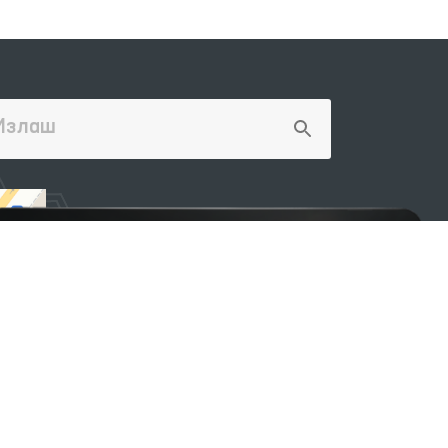
Манзил
100007, Тошкент шаҳар, Яшнобод
тумани, Мирзо Улуғбек кўчаси,
57/1-уй
(71) 200-10-96
1096