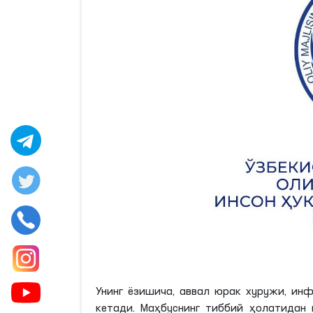
Унинг
ёзишича
, аввал юрак хуружи, инф
кетади. Маҳбуснинг тиббий ҳолатидан 