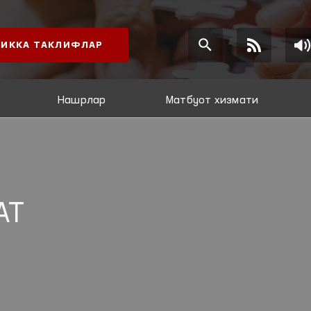
ИККА ТАКЛИФЛАР
Нашрлар
Матбуот хизмати
АТ