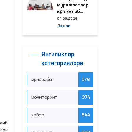
мурожаатлар
кўп келиб
тушаётган
04.08.2026
|
ҳудудлар
Давоми
билан
манзилли
ишлаш йўлга
қўйилди
Янгиликлар
категориялари
муносабат
176
мониторинг
374
хабар
844
илиб
-сон