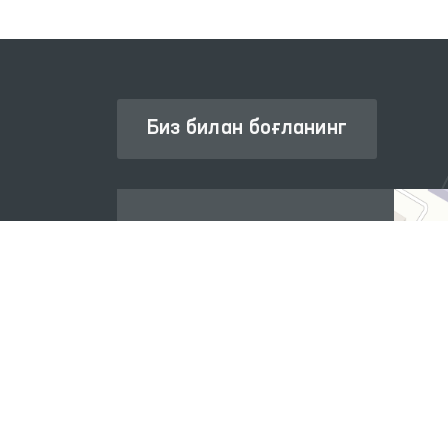
Биз билан боғланинг
Омбудсман ҳақида
Ахборот хизмати
Нашрлар
Халқаро ҳамкорлик
Савол-жавоб
Интернет қабулхона