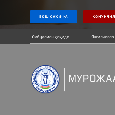
БОШ САҲИФА
ҚОНУНЧИЛ
Омбудсман ҳақида
Янгиликлар
МУРОЖА