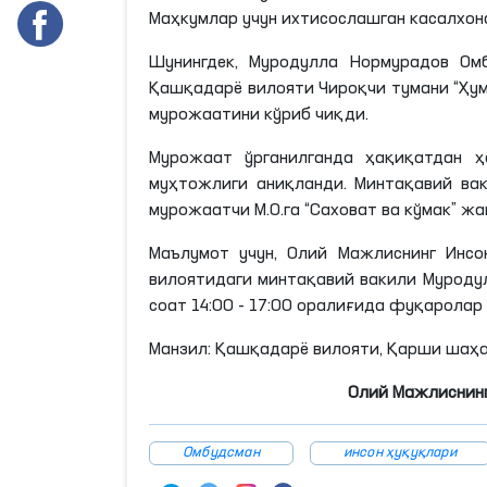
Маҳкумлар учун ихтисослашган касалхон
Шунингдек,
Муродулла
Нормурадов
Омб
Қашқадарё вилояти Чироқчи тумани “Ҳу
мурожаатини кўриб чиқди.
Мурожаат ўрганилганда ҳақиқатдан 
муҳтожлиги аниқланди. Минтақавий вак
мурожаатчи
М
.
О
.
га
“Саховат ва кўмак” ж
Маълумот учун, Олий Мажлиснинг Инсо
вилоятидаги минтақавий вакили
Муроду
соат 14:00 - 17:00 оралиғида фуқаролар
Манзил: Қашқадарё вилояти, Қарши шаҳа
Олий Мажлиснинг
Омбудсман
инсон ҳуқуқлари