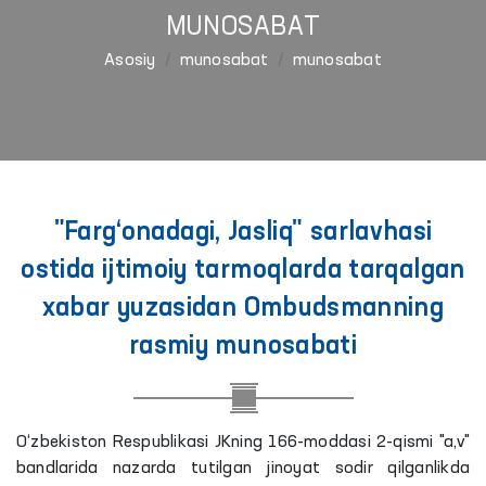
MUNOSABAT
Asosiy
munosabat
munosabat
"Farg‘onadagi, Jasliq" sarlavhasi
ostida ijtimoiy tarmoqlarda tarqalgan
xabar yuzasidan Ombudsmanning
rasmiy munosabati
O‘zbekiston Respublikasi JKning 166-moddasi 2-qismi "a,v"
bandlarida nazarda tutilgan jinoyat sodir qilganlikda