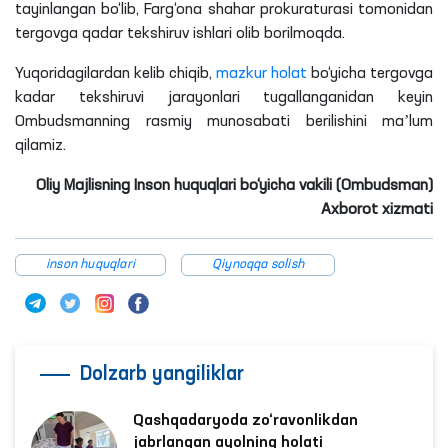
tayinlangan bo‘lib, Farg‘ona shahar prokuraturasi tomonidan
tergovga qadar tekshiruv ishlari olib borilmoqda.
Yuqoridagilardan kelib chiqib,
mazkur holat
bo‘yicha tergovga
kadar tekshiruvi jarayonlari tugallanganidan keyin
Ombudsmanning rasmiy munosabati berilishini maʼlum
qilamiz.
Oliy Majlisning Inson huquqlari bo‘yicha vakili (Ombudsman)
Axborot xizmati
inson huquqlari
Qiynoqqa solish
Dolzarb yangiliklar
Qashqadaryoda zo‘ravonlikdan
jabrlangan ayolning holati