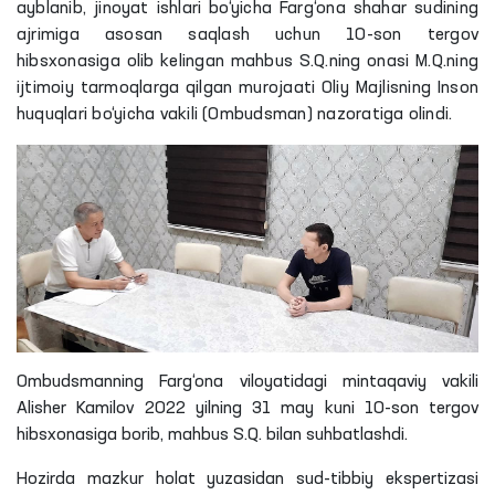
ayblanib, jinoyat ishlari bo‘yicha Farg‘ona shahar sudining
ajrimiga asosan saqlash uchun 10-son tergov
hibsxonasiga olib kelingan mahbus S.Q.ning onasi M.Q.ning
ijtimoiy tarmoqlarga qilgan murojaati Oliy Majlisning Inson
huquqlari bo‘yicha vakili (Ombudsman) nazoratiga olindi.
Ombudsmanning Farg‘ona viloyatidagi mintaqaviy vakili
Alisher
Kamilov
2022 yilning 31 may kuni 10-son tergov
hibsxonasiga borib, mahbus
S
.
Q
. bilan suhbatlashdi.
Hozirda mazkur holat yuzasidan sud-tibbiy ekspertizasi