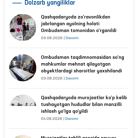
Dolzarb yangiliklar
Qashqadaryoda zo‘ravonlikdan
jabrlangan ayolning holati
Ombudsman tomonidan o‘rganildi
03.08.2026
|
Davomi
Ombudsman taqdimnomasidan so‘ng
mahkumlar mehnat qilayotgan
obyektlardagi sharoitlar yaxshilandi
03.08.2026
|
Davomi
Qashqadaryoda murojaatlar ko‘p kelib
tushayotgan hududlar bilan manzilli
ishlash yo‘lga qo‘yildi
04.08.2026
|
Davomi