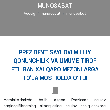
MUNOSABAT
Asosiy
munosabat
munosabat
PREZIDENT SAYLOVI MILLIY
QONUNCHILIK VA UMUMEʼTIROF
ETILGAN XALQARO MEZONLARGA
TO‘LA MOS HOLDA O‘TDI
Mamlakatimizda bo‘lib o‘tgan Prezident saylovi
haqidagifikrlarning aksariyatida saylov ochiq-oshkora,