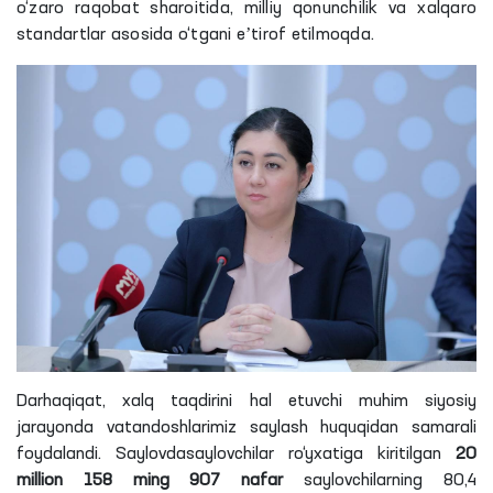
o‘zaro raqobat sharoitida, milliy qonunchilik va xalqaro
standartlar asosida o‘tgani eʼtirof etilmoqda.
Darhaqiqat, xalq taqdirini hal etuvchi muhim siyosiy
jarayonda vatandoshlarimiz saylash huquqidan samarali
foydalandi. Saylovdasaylovchilar ro‘yxatiga kiritilgan
20
million 158 ming 907 nafar
saylovchilarning 80,4