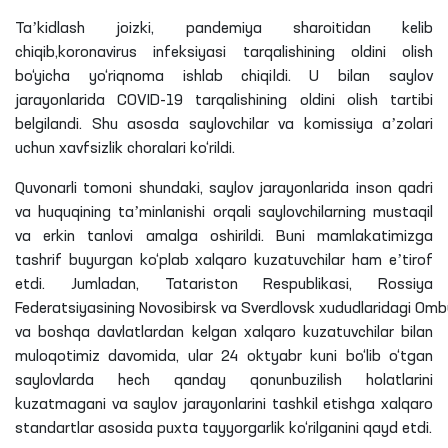
Taʼkidlash joizki, pandemiya sharoitidan kelib
chiqib,koronavirus infeksiyasi tarqalishining oldini olish
bo‘yicha yo‘riqnoma ishlab chiqildi. U bilan saylov
jarayonlarida COVID-19 tarqalishining oldini olish tartibi
belgilandi. Shu asosda saylovchilar va komissiya aʼzolari
uchun xavfsizlik choralari ko‘rildi.
Quvonarli tomoni
shundaki
, saylov jarayonlarida inson qadri
va huquqining taʼminlanishi orqali saylovchilarning mustaqil
va erkin tanlovi amalga oshirildi. Buni mamlakatimizga
tashrif buyurgan ko‘plab xalqaro kuzatuvchilar ham eʼtirof
etdi. Jumladan,
Tatariston
Respublikasi, Rossiya
Federatsiyasining
Novosibirsk
va
Sverdlovsk
xududlaridagi
Ombu
va boshqa davlatlardan kelgan xalqaro kuzatuvchilar bilan
muloqotimiz davomida, ular 24 oktyabr kuni bo‘lib o‘tgan
saylovlarda hech qanday
qonunbuzilish
holatlarini
kuzatmagani va saylov jarayonlarini tashkil etishga xalqaro
standartlar asosida puxta tayyorgarlik ko‘rilganini qayd etdi.