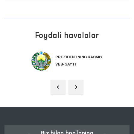
Foydali havolalar
PREZIDENTNING RASMIY
VEB-SAYTI
‹
›
Biz bilan bog'laning