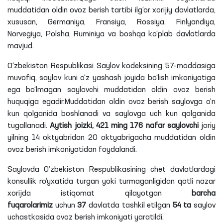
muddatidan oldin ovoz berish tartibi ilg‘or xorijiy davlatlarda,
xususan, Germaniya, Fransiya, Rossiya,
Finlyandiya
,
Norvegiya, Polsha, Ruminiya va boshqa ko‘plab davlatlarda
mavjud.
O‘zbekiston Respublikasi Saylov kodeksining 57-moddasiga
muvofiq, saylov kuni o‘z yashash joyida bo‘lish imkoniyatiga
ega bo‘lmagan saylovchi muddatidan oldin ovoz berish
huquqiga egadir.Muddatidan oldin ovoz berish saylovga o‘n
kun qolganida boshlanadi va saylovga uch kun qolganida
tugallanadi.
Aytish joizki, 421 ming 176 nafar saylovchi
joriy
yilning 14 oktyabridan 20 oktyabrigacha muddatidan oldin
ovoz berish imkoniyatidan foydalandi.
Saylovda O‘zbekiston Respublikasining chet davlatlardagi
konsullik ro‘yxatida turgan yoki turmaganligidan qatli nazar
xorijda istiqomat qilayotgan
barcha
fuqarolarimiz
uchun
37
davlatda tashkil etilgan
54
ta
saylov
uchastkasida ovoz berish imkoniyati yaratildi.