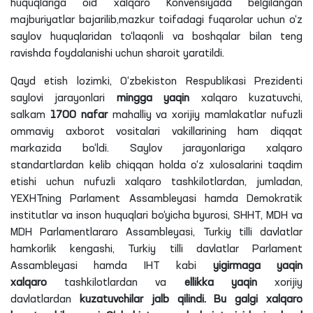
huquqlariga oid xalqaro Konvensiyada belgilangan
majburiyatlar bajarilib,mazkur toifadagi fuqarolar uchun o‘z
saylov huquqlaridan to‘laqonli va boshqalar bilan teng
ravishda foydalanishi uchun sharoit yaratildi.
Qayd etish
lozimki
, O‘zbekiston Respublikasi Prezidenti
saylovi jarayonlari
mingga yaqin
xalqaro kuzatuvchi,
salkam
1700 nafar
mahalliy va xorijiy mamlakatlar nufuzli
ommaviy axborot vositalari vakillarining ham diqqat
markazida bo‘ldi. Saylov jarayonlariga xalqaro
standartlardan kelib chiqqan holda o‘z xulosalarini taqdim
etishi uchun nufuzli xalqaro tashkilotlardan, jumladan,
YEXHTning Parlament Assambleyasi hamda Demokratik
institutlar va inson huquqlari bo‘yicha byurosi,
SHHT
, MDH va
MDH Parlamentlararo Assambleyasi, Turkiy tilli davlatlar
hamkorlik kengashi, Turkiy tilli davlatlar Parlament
Assambleyasi hamda
IHT
kabi
yigirmaga yaqin
xalqaro
tashkilotlardan va
ellikka yaqin
xorijiy
davlatlardan
kuzatuvchilar jalb qilindi. Bu galgi xalqaro