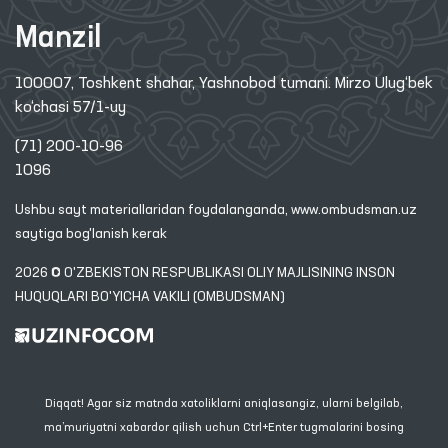
Manzil
100007, Toshkent shahar, Yashnobod tumani. Mirzo Ulug‘bek
ko‘chasi 57/1-uy
(71) 200-10-96
1096
Ushbu sayt materiallaridan foydalanganda,
www.ombudsman.uz
saytiga bog'lanish kerak
2026 © O'ZBEKISTON RESPUBLIKASI OLIY MAJLISINING INSON
HUQUQLARI BO'YICHA VAKILI (OMBUDSMAN)
Diqqat! Agar siz matnda xatoliklarni aniqlasangiz, ularni belgilab,
ma’muriyatni xabardor qilish uchun Ctrl+Enter tugmalarini bosing