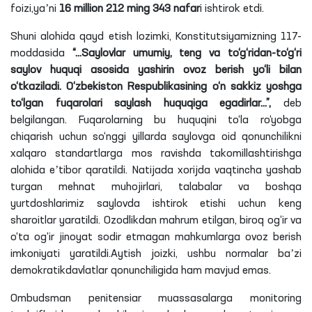
foizi,yaʼni
16 million 212 ming 343 nafar
i ishtirok etdi.
Shuni alohida qayd etish lozimki, Konstitutsiyamizning 117-
moddasida
“...Saylovlar umumiy, teng va to‘g‘ridan-to‘g‘ri
saylov huquqi asosida yashirin ovoz berish yo‘li bilan
o‘tkaziladi. O‘zbekiston Respublikasining o‘n sakkiz yoshga
to‘lgan fuqarolari saylash huquqiga egadirlar...”,
deb
belgilangan. Fuqarolarning bu huquqini to‘la ro‘yobga
chiqarish uchun so‘nggi yillarda saylovga oid qonunchilikni
xalqaro standartlarga mos ravishda takomillashtirishga
alohida eʼtibor qaratildi. Natijada xorijda vaqtincha yashab
turgan mehnat muhojirlari, talabalar va boshqa
yurtdoshlarimiz saylovda ishtirok etishi uchun keng
sharoitlar yaratildi. Ozodlikdan mahrum etilgan, biroq og‘ir va
o‘ta og‘ir jinoyat sodir etmagan mahkumlarga ovoz berish
imkoniyati yaratildi.Aytish joizki, ushbu normalar baʼzi
demokratikdavlatlar qonunchiligida ham mavjud emas.
Ombudsman penitensiar muassasalarga monitoring