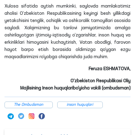
Xulosa sifatida aytish mumkinki, saylovda mamlakatimiz
aholisi O‘zbekiston Respublikasining keyingi besh yillikdagi
yetakchisini tenglik, ochiqlik va oshkoralik tamoyillari asosida
sayladi.
Xalqimizning
bu tanlovi jamiyatimizda amalga
oshirilayotgan ijtimoiy-iqtisodiy o‘zgarishlar, inson huquq va
erkinliklari himoyasini kuchaytirish, Vatan obodligi, farovon
hayot barpo etish borasida oldimizga qo‘ygan ezgu
maqsadlarimizni ro‘yobga chiqarishda juda muhim.
Feruza
ESHMATOVA
,
O‘zbekiston Respublikasi Oliy
Majlisining
Inson
huquqlaribo‘yicha
vakili (ombudsman)
The Ombudsman
inson huquqlari