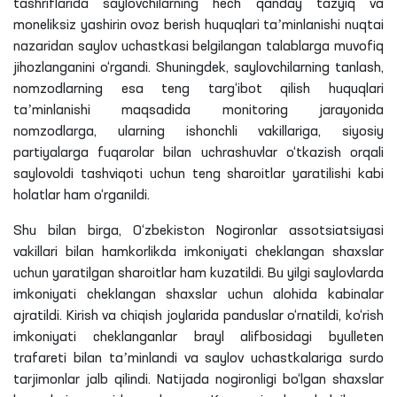
tashriflarida saylovchilarning hech qanday tazyiq va
moneliksiz yashirin ovoz berish huquqlari taʼminlanishi nuqtai
nazaridan saylov uchastkasi belgilangan talablarga muvofiq
jihozlanganini o‘rgandi. Shuningdek, saylovchilarning tanlash,
nomzodlarning esa teng targ‘ibot qilish huquqlari
taʼminlanishi maqsadida monitoring jarayonida
nomzodlarga, ularning ishonchli vakillariga, siyosiy
partiyalarga fuqarolar bilan uchrashuvlar o‘tkazish orqali
saylovoldi tashviqoti uchun teng sharoitlar yaratilishi kabi
holatlar ham o‘rganildi.
Shu bilan birga, O‘zbekiston Nogironlar assotsiatsiyasi
vakillari bilan hamkorlikda imkoniyati cheklangan shaxslar
uchun yaratilgan sharoitlar ham kuzatildi. Bu yilgi saylovlarda
imkoniyati cheklangan shaxslar uchun alohida kabinalar
ajratildi. Kirish va chiqish joylarida panduslar o‘rnatildi, ko‘rish
imkoniyati cheklanganlar brayl alifbosidagi byulleten
trafareti bilan taʼminlandi va saylov uchastkalariga surdo
tarjimonlar jalb qilindi. Natijada nogironligi bo‘lgan shaxslar