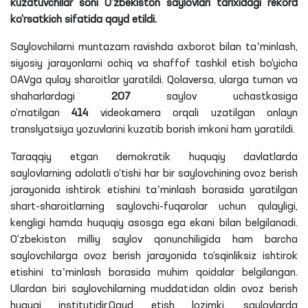
kuzatuvchilar soni O‘zbekiston saylovlari tarixidagi rekord
ko‘rsatkich sifatida qayd etildi.
Saylovchilarni muntazam ravishda axborot bilan taʼminlash,
siyosiy jarayonlarni ochiq va shaffof tashkil etish bo‘yicha
OAVga qulay sharoitlar yaratildi. Qolaversa, ularga tuman va
shaharlardagi
207
saylov uchastkasiga
o‘rnatilgan
414
videokamera orqali uzatilgan onlayn
translyatsiya yozuvlarini kuzatib borish imkoni ham yaratildi.
Taraqqiy etgan demokratik huquqiy davlatlarda
saylovlarning adolatli o‘tishi har bir saylovchining ovoz berish
jarayonida ishtirok etishini taʼminlash borasida yaratilgan
shart-sharoitlarning saylovchi-fuqarolar uchun qulayligi,
kengligi hamda huquqiy asosga ega ekani bilan belgilanadi.
O‘zbekiston milliy saylov qonunchiligida ham barcha
saylovchilarga ovoz berish jarayonida to‘sqinliksiz ishtirok
etishini taʼminlash borasida muhim qoidalar belgilangan.
Ulardan biri saylovchilarning muddatidan oldin ovoz berish
huquqi institutidir.Qayd etish
lozimki
, saylovlarda