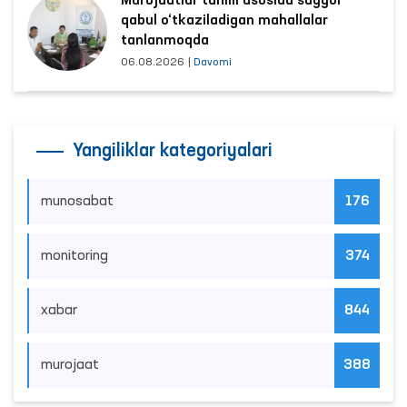
Murojaatlar tahlili asosida sayyor
qabul o‘tkaziladigan mahallalar
tanlanmoqda
06.08.2026
|
Davomi
Yangiliklar kategoriyalari
munosabat
176
monitoring
374
xabar
844
murojaat
388