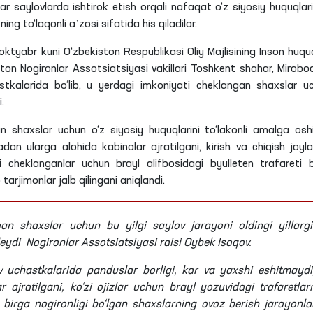
lar saylovlarda ishtirok etish orqali nafaqat o‘z siyosiy huquqlar
ning to‘laqonli aʼzosi sifatida his qiladilar.
0 oktyabr kuni O‘zbekiston Respublikasi Oliy Majlisining Inson huquq
on Nogironlar Assotsiatsiyasi vakillari Toshkent shahar, Mirobo
kalarida bo‘lib, u yerdagi imkoniyati cheklangan shaxslar u
.
 shaxslar uchun o‘z siyosiy huquqlarini to‘lakonli amalga oshi
adan ularga alohida kabinalar ajratilgani, kirish va chiqish joyla
ati cheklanganlar uchun brayl alifbosidagi byulleten trafareti b
arjimonlar jalb qilingani aniqlandi.
lgan shaxslar uchun bu yilgi saylov jarayoni oldingi yillarg
deydi Nogironlar Assotsiatsiyasi raisi Oybek Isoqov.
v uchastkalarida panduslar borligi, kar va yaxshi eshitmayd
 ajratilgani, ko‘zi ojizlar uchun brayl yozuvidagi trafaretlar
an birga nogironligi bo‘lgan shaxslarning ovoz berish jarayonla