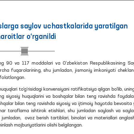
slarga saylov uchastkalarida yaratilgan
aroitlar o‘rganildi
ning 90 va 117 moddalari va O‘zbekiston Respublikasining Sa
rcha fuqarolarining, shu jumladan, jismoniy imkoniyati chekla
afolatlangan.
uqlari to‘g‘risidagi konvensiyani ratifikatsiya qilgan bo‘lib, unin
ing siyosiy huquqlarini va boshqalar bilan teng ravishda foydala
shqalar bilan teng ravishda siyosiy va ijtimoiy hayotda bevosita 
 har taraflama ishtirok etishlari, shu jumladan saylash va sayla
, jumladan, ovoz berish tartiblari, binolari va materiallari anglas
nlash majburiyatlarini olishi belgilangan.