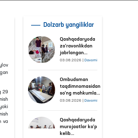
Dolzarb yangiliklar
Qashqadaryoda
zo‘ravonlikdan
jabrlangan
ayolning holati
03.08.2026
|
Davomi
ylov
Ombudsman
ngan
tomonidan
Ombudsman
o‘rganildi
taqdimnomasidan
g 29
so‘ng mahkumlar
nish
mehnat
03.08.2026
|
Davomi
yoki
qilayotgan
obyektlardagi
nish
Qashqadaryoda
sharoitlar
h va
murojaatlar ko‘p
yaxshilandi
kelib