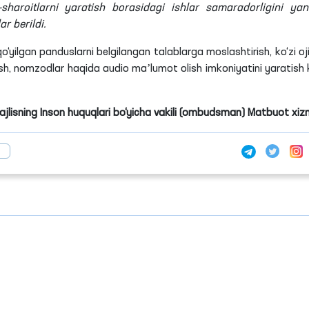
t-sharoitlarni yaratish borasidagi ishlar samaradorligini ya
r berildi.
yilgan panduslarni belgilangan talablarga moslashtirish, ko‘zi oji
ish, nomzodlar haqida audio maʼlumot olish imkoniyatini yaratish 
Majlisning Inson huquqlari bo‘yicha vakili (ombudsman) Matbuot xiz