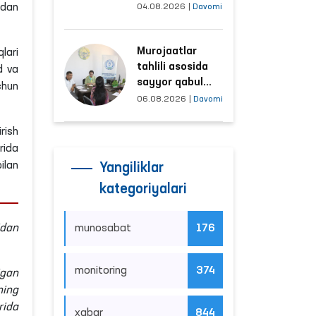
tushayotgan
idan
04.08.2026
|
Davomi
hududlar bilan
manzilli ishlash
Murojaatlar
yo‘lga qo‘yildi
lari
tahlili asosida
d va
sayyor qabul
chun
o‘tkaziladigan
06.08.2026
|
Davomi
mahallalar
tanlanmoqda
rish
rida
ilan
Yangiliklar
kategoriyalari
idan
munosabat
176
monitoring
374
igan
ning
rida
xabar
844