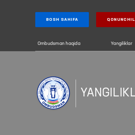
BOSH SAHIFA
QONUNCHIL
Ombudsman haqida
Yangiliklar
YANGILIK