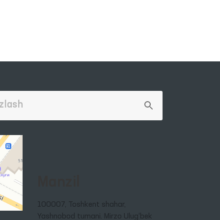
Manzil
100007, Toshkent shahar,
Yashnobod tumani. Mirzo Ulug‘bek