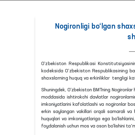
Nogironligi bo‘lgan shax
sh
O‘zbekiston Respublikasi Konstitutsiyasi
kodeksida O‘zbekiston Respublikasining ba
shaxslarning huquq va erkinliklar tengligi k
Shuningdek, O‘zbekiston BMTning Nogironlar huq
moddasida ishtirokchi davlatlar nogironlarn
imkoniyatlarini kafolatlashi va nogironlar bo
erkin saylangan vakillari orqali samarali va
huquqlari va imkoniyatlariga ega bo‘lishlarini
foydalanish uchun mos va oson bo‘lishini taʼmi