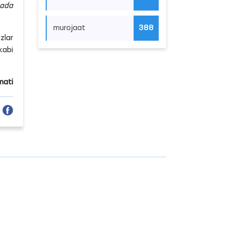
nada
murojaat
388
zlar
kabi
mati