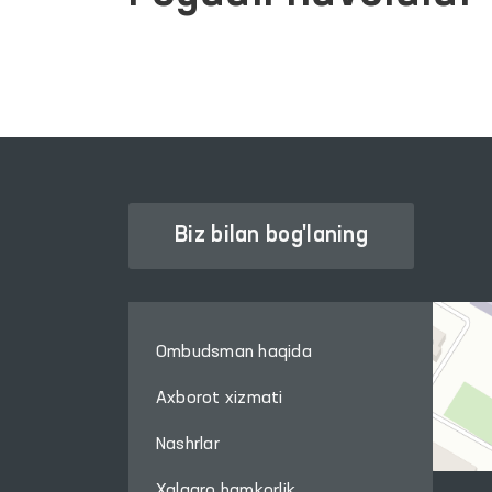
Biz bilan bog'laning
Ombudsman haqida
Axborot xizmati
Nashrlar
Xalqaro hamkorlik