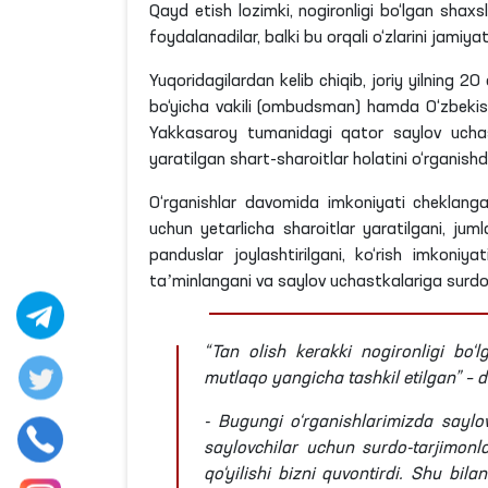
Qayd etish lozimki, nogironligi bo‘lgan shaxs
foydalanadilar, balki bu orqali o‘zlarini jamiyat
Yuqoridagilardan kelib chiqib, joriy yilning 2
bo‘yicha vakili (ombudsman) hamda O‘zbekist
Yakkasaroy tumanidagi qator saylov uchast
yaratilgan shart-sharoitlar holatini o‘rganishdi
O‘rganishlar davomida imkoniyati cheklangan
uchun yetarlicha sharoitlar yaratilgani, juml
panduslar joylashtirilgani, ko‘rish imkoniy
taʼminlangani va saylov uchastkalariga surdo t
“Tan olish kerakki nogironligi bo‘
mutlaqo yangicha tashkil etilgan” – 
- Bugungi o‘rganishlarimizda saylo
saylovchilar uchun surdo-tarjimonlar
qo‘yilishi bizni quvontirdi. Shu bil