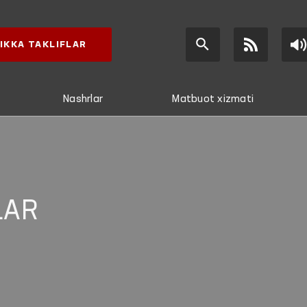
IKKA TAKLIFLAR
Nashrlar
Matbuot xizmati
LAR