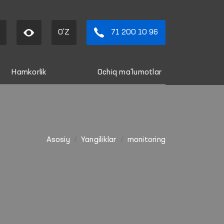
O'Z
71 200 10 96
Hamkorlik
Ochiq ma'lumotlar
Asosiy
Yangiliklar
monitoring