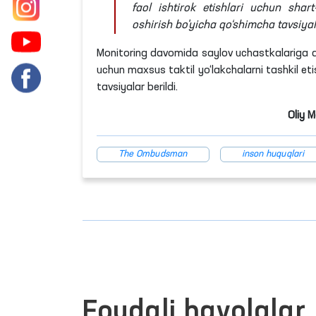
faol ishtirok etishlari uchun shar
oshirish bo'yicha qo‘shimcha tavsiyala
Monitoring davomida saylov uchastkalariga qo‘
uchun maxsus taktil yo‘lakchalarni tashkil et
tavsiyalar berildi.
Oliy 
The Ombudsman
inson huquqlari
Foydali havolalar